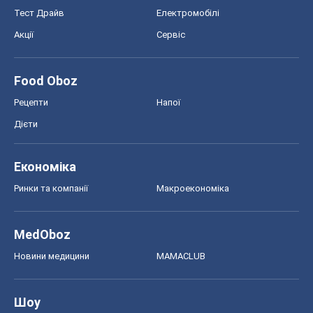
Економіка
Ринки та компанії
Макроекономіка
MedOboz
Новини медицини
MAMACLUB
Шоу
Афіша
Плітки
Краса
Мода
Жіночий журнал