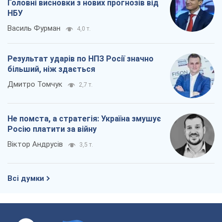
Не помста, а стратегія: Україна змушує
Росію платити за війну
Віктор Андрусів
3,5 т.
Всі думки
Про компанію
Команда
Правова інформація
Політика конфіденційності
Реклама на сайті
Документи
Редакційна політика
Журналісти OBOZ.UA на місці
подій