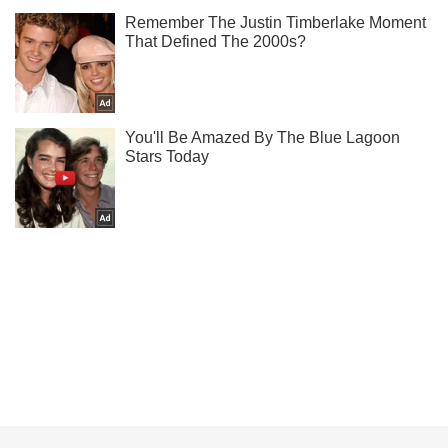
Підпишись на Telegram-канал і подивись, що відбудеться
далі!
Підписатись
Підписатись
Кримінальні новини
Війна за незалежність...
Важливе