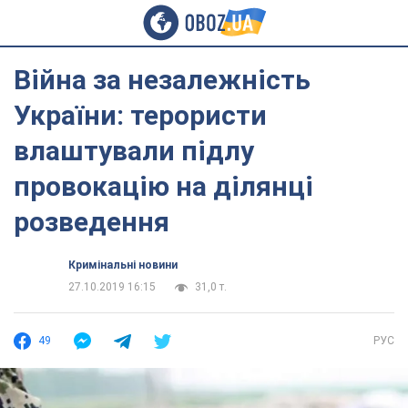
Війна за незалежність
України: терористи
влаштували підлу
провокацію на ділянці
розведення
Кримінальні новини
27.10.2019 16:15
31,0 т.
49
РУС