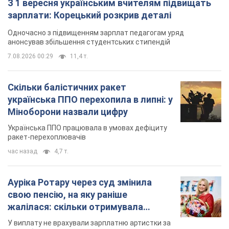
Міноборони назвали цифру
Українська ППО працювала в умовах дефіциту
ракет-перехоплювачів
час назад
4,7 т.
Ауріка Ротару через суд змінила
свою пенсію, на яку раніше
жалілася: скільки отримувала
співачка
У виплату не врахували зарплатню артистки за
час роботи в Чернівецькій філармонії
через 12 часов