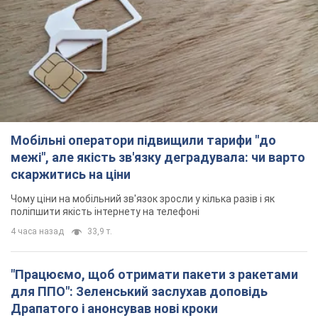
межі", але якість зв'язку деградувала: чи варто
скаржитись на ціни
Чому ціни на мобільний зв'язок зросли у кілька разів і як
поліпшити якість інтернету на телефоні
4 часа назад
33,9 т.
"Працюємо, щоб отримати пакети з ракетами
для ППО": Зеленський заслухав доповідь
Драпатого і анонсував нові кроки
Зокрема, він обговорив з головкомом кадрові питання в
українській армії
2 часа назад
990
В окупованій Ялті прогриміли потужні вибухи:
валить чорний дим. Фото і відео
Місто, ймовірно, опинилося під атакою дронів