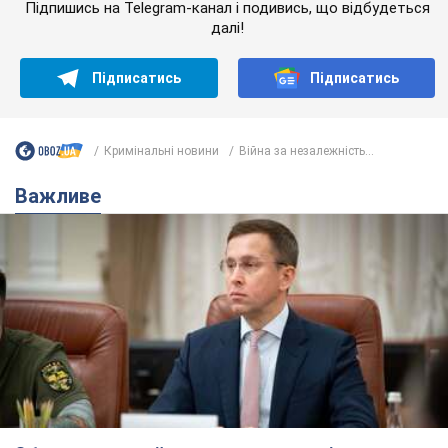
З 1 вересня українським вчителям підвищать
зарплати: Корецький розкрив деталі
Одночасно з підвищенням зарплат педагогам уряд
анонсував збільшення студентських стипендій
7.08.2026 00:29
11,4 т.
Скільки балістичних ракет
українська ППО перехопила в липні: у