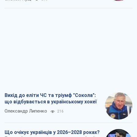
Вихід до еліти ЧС та тріумф "Сокола":
що відбувається в українському хокеї
Олександр Липенко
216
Що очікує українців у 2026–2028 роках?
Головні висновки з нових прогнозів від
НБУ
Василь Фурман
4,0 т.
Результат ударів по НПЗ Росії значно
більший, ніж здається
Дмитро Томчук
2,7 т.