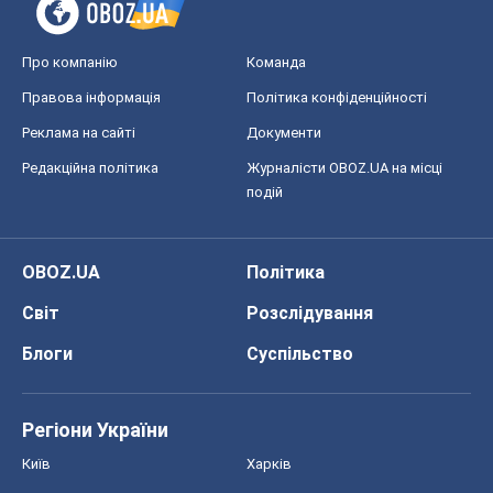
OBOZ.UA
Політика
Світ
Розслідування
Блоги
Суспільство
Регіони України
Київ
Харків
Запоріжжя
Дніпро
Черкаси
Спорт
Футбол
Баскетбол
Хокей
Бокс
Формула-1