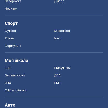
Моя школа
ГДЗ
Підручники
Онлайн уроки
ДПА
ЗНО
НМТ
СНД посібники
Авто
Тест Драйв
Електромобілі
Акції
Сервіс
Food Oboz
Рецепти
Напої
Дієти