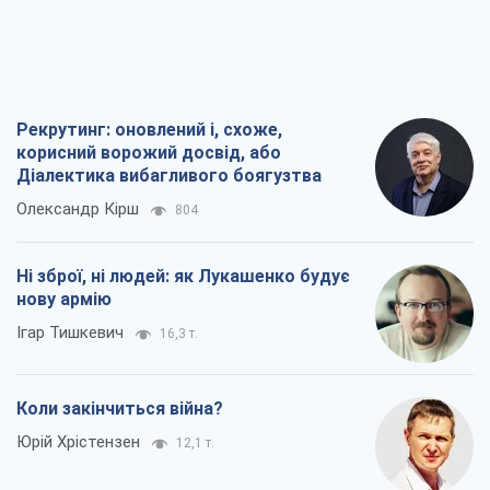
нову армію
Ігар Тишкевич
16,3 т.
Коли закінчиться війна?
Юрій Хрістензен
12,1 т.
Україна вступила в надзвичайний
економічний стан. Чи є світло вкінці
тунелю?
Вадим Денисенко
9,7 т.
Всі думки