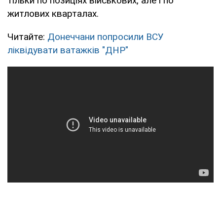
тільки по позиціях військових, але і по
житлових кварталах.
Читайте:
Донеччани попросили ВСУ
ліквідувати ватажків "ДНР"