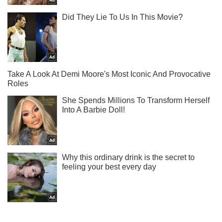
Не набридаємо! Тільки найважливіше - підписуйся на наш