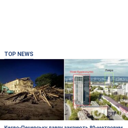
Києво-Печерську лавру закриють 80-метровим
"монстром"? Чому влада Києва відмовилась
зупиняти будівництво хмарочоса
"московського вірянина"
Яка реакція Кличка на петицію щодо скасування будівництва
час назад
4,7 т.
Армія Росії здійснила масовану атаку на Одесу:
горіла історична частина міста, є постраждалі.
Фото та відео
Для терору ворог застосував ракети та дрони