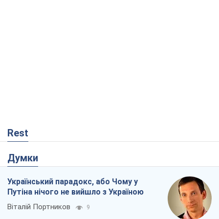
Rest
Думки
Український парадокс, або Чому у
Путіна нічого не вийшло з Україною
Віталій Портников
9
Москва висуває претензії Пекіну:
дружба перетворюється на залежність
Росії від Китаю
Віктор Каспрук
2,6 т.
У полоні власних міфів: як
Костянтинівка стала головною
ідеологічною пасткою для російських
окупантів
Дмитро Снєгирьов
591