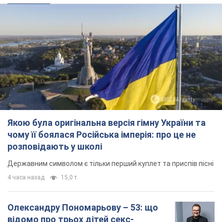
чому її боялася Російська імперія: про це не
розповідають у школі
Державним символом є тільки перший куплет та приспів пісні
4 часа назад
15,0 т.
Олександру Пономарьову – 53: що
відомо про трьох дітей секс-
символа 90-х та який вигляд вони
мають
За розвитком кар'єри артист не забував про
особисте щастя
9 часов назад
8,4 т.
У ПриватБанку розповіли, чи дійсні
долари 1996 року: чи приймають
обмінники та банки такі купюри
Що робити, якщо банки та обмінні пункти не
приймають старі долари