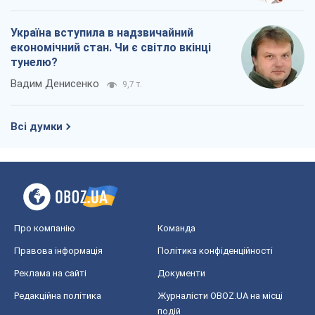
Про компанію
Команда
Правова інформація
Політика конфіденційності
Реклама на сайті
Документи
Редакційна політика
Журналісти OBOZ.UA на місці
подій
OBOZ.UA
Політика
Світ
Розслідування
Блоги
Суспільство
Регіони України
Київ
Харків