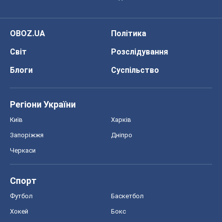
Запоріжжя
Дніпро
Черкаси
Спорт
Футбол
Баскетбол
Хокей
Бокс
Формула-1
Моя школа
ГДЗ
Підручники
Онлайн уроки
ДПА
ЗНО
НМТ
СНД посібники
Авто