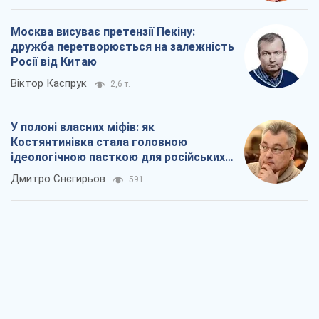
Рекрутинг: оновлений і, схоже,
корисний ворожий досвід, або
Діалектика вибагливого боягузтва
Олександр Кірш
804
Ні зброї, ні людей: як Лукашенко будує