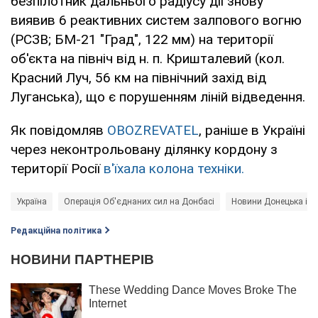
безпілотник дальнього радіусу дії знову
виявив 6 реактивних систем залпового вогню
(РСЗВ; БМ-21 "Град", 122 мм) на території
об'єкта на північ від н. п. Кришталевий (кол.
Красний Луч, 56 км на північний захід від
Луганська), що є порушенням ліній відведення.
Як повідомляв
OBOZREVATEL
, раніше в Україні
через неконтрольовану ділянку кордону з
території Росії
в'їхала колона техніки.
Україна
Операція Об'єднаних сил на Донбасі
Новини Донецька і До
Редакційна політика