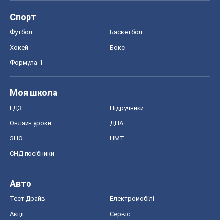
Спорт
Футбол
Баскетбол
Хокей
Бокс
Формула-1
Моя школа
ГДЗ
Підручники
Онлайн уроки
ДПА
ЗНО
НМТ
СНД посібники
Авто
Тест Драйв
Електромобілі
Акції
Сервіс