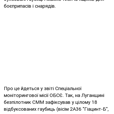
боєприпасів і снарядів.
Про це йдеться у звіті Спеціальної
моніторингової місії ОБСЄ. Так, на Луганщині
безпілотник СММ зафіксував у цілому 18
відбуксованих гаубиць (вісім 2А36 "Гіацинт-Б",