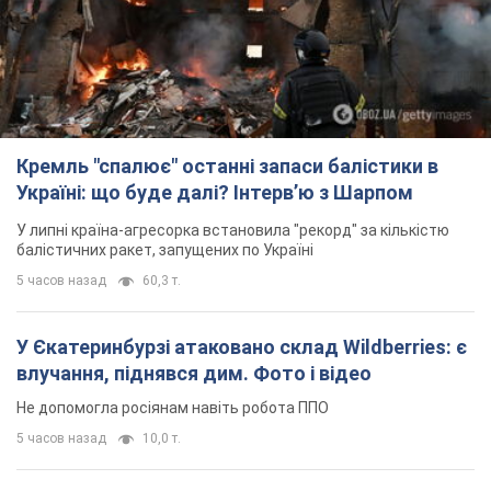
Кремль "спалює" останні запаси балістики в
Україні: що буде далі? Інтерв’ю з Шарпом
У липні країна-агресорка встановила "рекорд" за кількістю
балістичних ракет, запущених по Україні
5 часов назад
60,3 т.
У Єкатеринбурзі атаковано склад Wildberries: є
влучання, піднявся дим. Фото і відео
Не допомогла росіянам навіть робота ППО
5 часов назад
10,0 т.