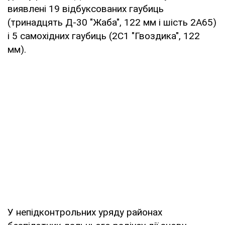
виявлені 19 відбуксованих гаубиць
(тринадцять Д-30 "Жаба", 122 мм і шість 2A65)
і 5 самохідних гаубиць (2С1 "Гвоздика", 122
мм).
У непідконтрольних уряду районах