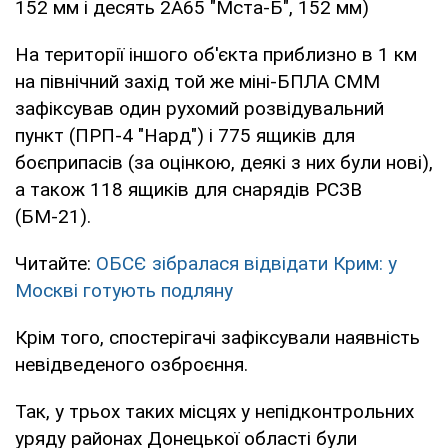
152 мм і десять 2А65 "Мста-Б", 152 мм)
На території іншого об'єкта приблизно в 1 км
на північний захід той же міні-БПЛА СММ
зафіксував один рухомий розвідувальний
пункт (ПРП-4 "Нард") і 775 ящиків для
боєприпасів (за оцінкою, деякі з них були нові),
а також 118 ящиків для снарядів РСЗВ
(БМ-21).
Читайте:
ОБСЄ зібралася відвідати Крим: у
Москві готують подляну
Крім того, спостерігачі зафіксували наявність
невідведеного озброєння.
Так, у трьох таких місцях у непідконтрольних
уряду районах Донецької області були