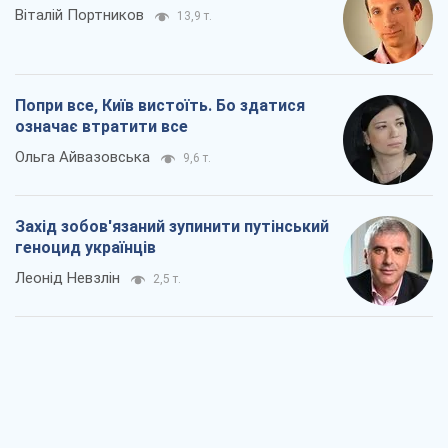
Віталій Портников
13,9 т.
Попри все, Київ вистоїть. Бо здатися
означає втратити все
Ольга Айвазовська
9,6 т.
Захід зобов'язаний зупинити путінський
геноцид українців
Леонід Невзлін
2,5 т.