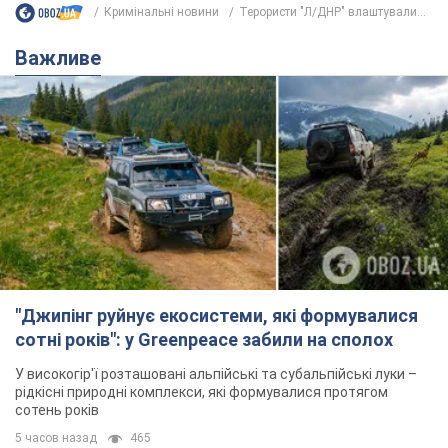
Кримінальні новини
Терористи "Л/ДНР" влаштували...
Важливе
"Джипінг руйнує екосистеми, які формувалися
сотні років": у Greenpeace забили на сполох
У високогір'ї розташовані альпійські та субальпійські луки –
рідкісні природні комплекси, які формувалися протягом
сотень років
5 часов назад
465