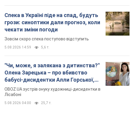
Спека в Україні піде на спад, будуть
грози: синоптики дали прогноз, коли
чекати зміни погоди
Зовсім скоро спека поступово відступить
5.08.2026 14:59
5,6 т.
"Чи, може, я залякана з дитинства?"
Олена Зарецька – про вбивство
бабусі-дисидентки Алли Горської,
критику Дмитра Стуса та втечу в
OBOZ.UA зустрів онуку художниці-дисидентки в
Португалію з 5 дітьми
Лісабоні
5.08.2026 04:00
25,7 т.