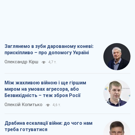
Заглянемо в зуби дарованому коневі:
прискіпливо – про допомогу Україні
Олександр Кірш
4,7 т.
Між жахливою війною і ще гіршим
миром на умовах агресора, або
Безвихідність – теж зброя Росії
Олексій Копитько
4,6 т.
Драбина ескалації війни: до чого нам
треба готуватися