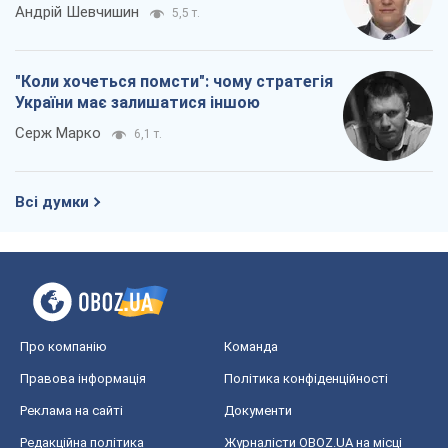
Андрій Шевчишин
5,5 т.
"Коли хочеться помсти": чому стратегія
України має залишатися іншою
Серж Марко
6,1 т.
Всі думки
Про компанію
Команда
Правова інформація
Політика конфіденційності
Реклама на сайті
Документи
Редакційна політика
Журналісти OBOZ.UA на місці