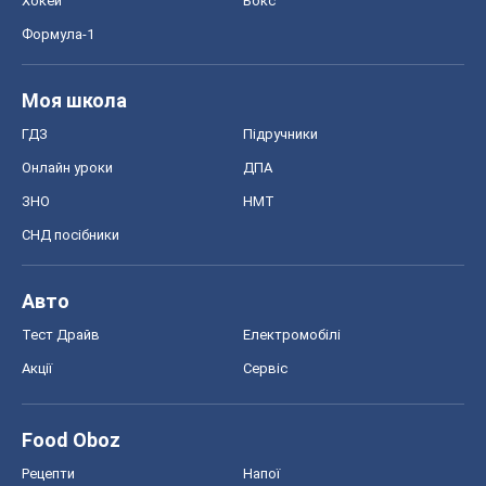
Хокей
Бокс
Формула-1
Моя школа
ГДЗ
Підручники
Онлайн уроки
ДПА
ЗНО
НМТ
СНД посібники
Авто
Тест Драйв
Електромобілі
Акції
Сервіс
Food Oboz
Рецепти
Напої