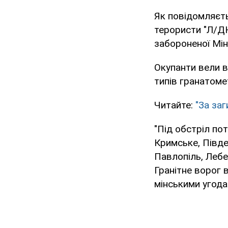
Як повідомляєть
терористи "Л/ДН
забороненої Мін
Окупанти вели в
типів гранатомет
Читайте:
"За за
"Під обстріл по
Кримське, Півден
Павлопіль, Лебе
Гранітне ворог 
мінськими угодам