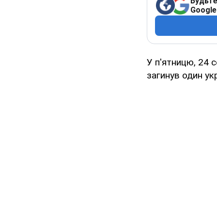
Будьте
Google
У п'ятницю, 24 с
загинув один ук