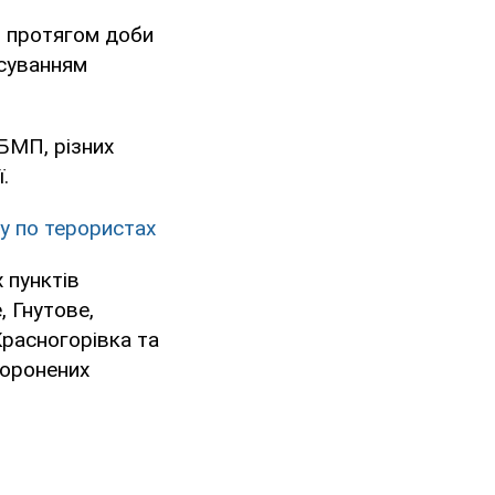
, протягом доби
осуванням
 БМП, різних
.
ру по терористах
 пунктів
, Гнутове,
Красногорівка та
боронених