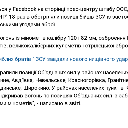
ся у Facebook на сторінці прес-центру штабу ООС
Р" 18 разів обстріляли позиції бійців ЗСУ із заст
ськими угодами зброї.
огонь із мінометів калібру 120 і 82 мм, озброєння
ів, великокаліберних кулеметів і стрілецької зброї
гиблих братів!" ЗСУ завдали нового нищівного уда
трапили позиції Об'єднаних сил у районах населених
не, Авдіївка, Невельське, Красногорівка, Гранітне
динське, Широкино. У районах населених пунктів 
відкривав вогонь по позиціях Об'єднаних сил із за
и мінометів", - написано в звіті.