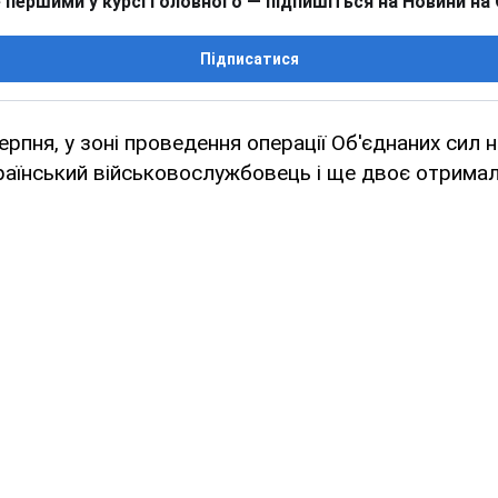
 першими у курсі головного — підпишіться на Новини на
Підписатися
ерпня, у зоні проведення операції Об'єднаних сил 
раїнський військовослужбовець і ще двоє отримал