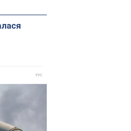
алася
РУС