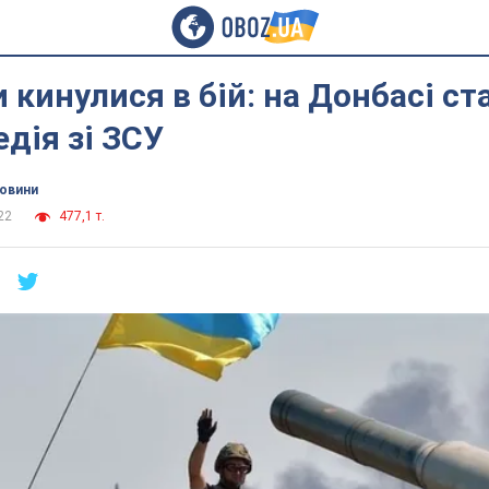
 кинулися в бій: на Донбасі ст
едія зі ЗСУ
новини
22
477,1 т.