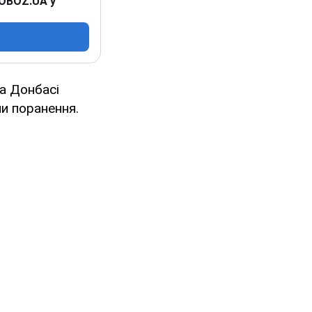
 OBOZ.UA у
на Донбасі
и поранення.