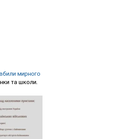
 вбили мирного
инки та школи.