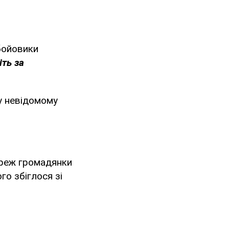
 бойовики
іть за
 у невідомому
ереж громадянки
го збіглося зі