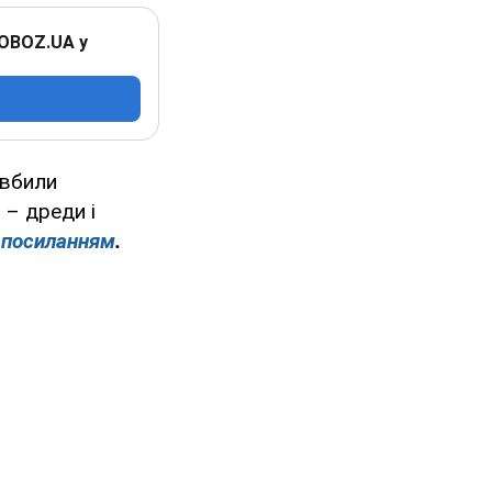
 OBOZ.UA у
 вбили
 – дреди і
м
посиланням
.