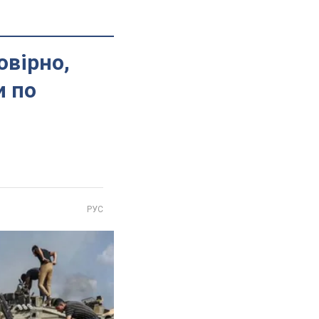
овірно,
и по
РУС