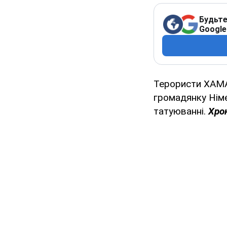
Будьте
Google
Терористи ХАМАС
громадянку Німеч
татуюванні.
Хрон