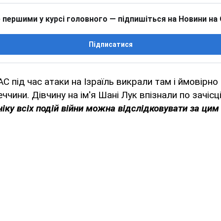
 першими у курсі головного — підпишіться на Новини на
Підписатися
 під час атаки на Ізраїль викрали там і ймовірно
чини. Дівчину на ім'я Шані Лук впізнали по зачісці
іку всіх подій війни можна відслідковувати за ци