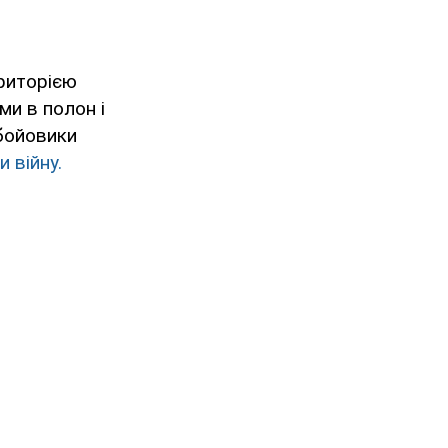
риторією
ми в полон і
 бойовики
 війну.