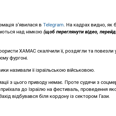
рмація з'явилася в
Telegram
. На кадрах видно, як
аються над німкою
(щоб переглянути відео, перейд
ерористи ХАМАС скалічили її, роздягли та повезли
єму фургоні.
вики називали її ізраїльською військовою.
мації з цього приводу немає. Проте судячи з соцм
 приїхала до Ізраїлю на фестиваль, проведення яко
Захід відбувався біля кордону із сектором Гази.