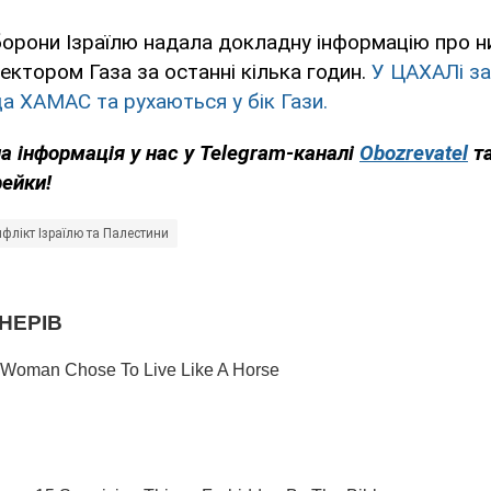
борони Ізраїлю надала докладну інформацію про ни
ектором Газа за останні кілька годин.
У ЦАХАЛі з
 ХАМАС та рухаються у бік Гази.
а інформація у нас у Telegram-каналі
Obozrevatel
т
фейки!
флікт Ізраїлю та Палестини