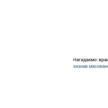
Нагадаємо: вран
зазнав масовано