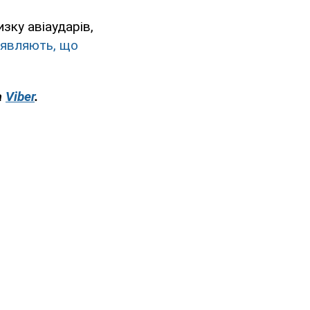
зку авіаударів,
аявляють, що
а
Viber
.