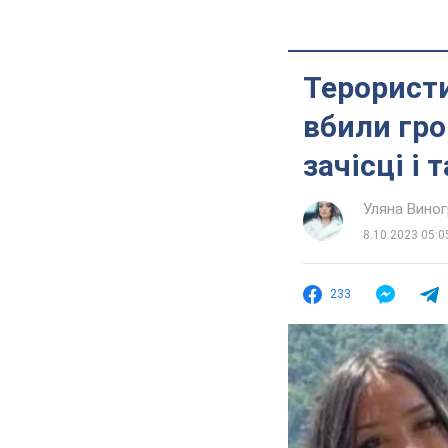
Терористи
вбили гро
зачісці і 
Уляна Вино
8.10.2023 05:0
233