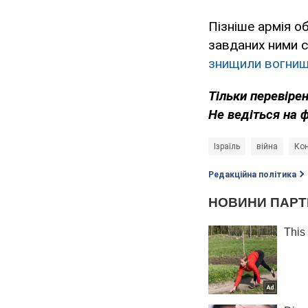
Пізніше армія о
завданих ними с
знищили вогнища
Тільки перевірен
Не
ведіться на 
Ізраїль
війна
Кон
Редакційна політика