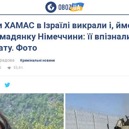
 ХАМАС в Ізраїлі викрали і, йм
мадянку Німеччини: її впізнал
тату. Фото
градова
Кримінальні новини
5
53,4 т.