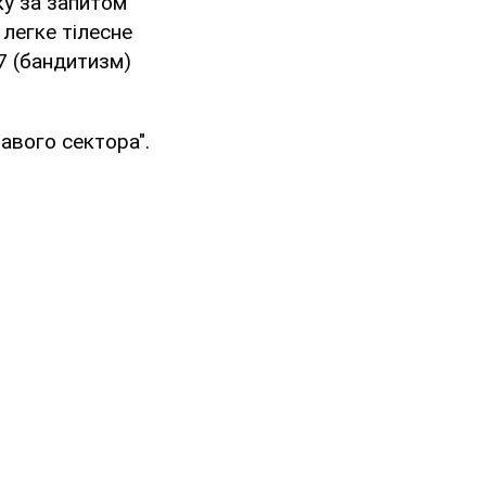
ку за запитом
 легке тілесне
57 (бандитизм)
авого сектора".