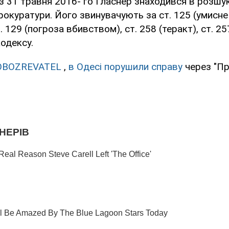
з 31 травня 2016- го Гласнер знаходився в розшу
рокуратури. Його звинувачують за ст. 125 (умисне
 129 (погроза вбивством), ст. 258 (теракт), ст. 2
одексу.
OBOZREVATEL
,
в Одесі порушили справу
через "Пр