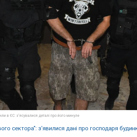
вого сектора": з'явилися дані про господаря будин