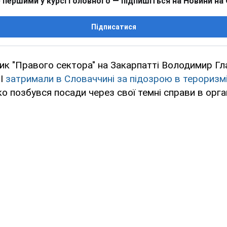
 першими у курсі головного — підпишіться на Новини на
Підписатися
ик "Правого сектора" на Закарпатті Володимир Гла
МІ
затримали в Словаччині за підозрою в тероризм
ко позбувся посади через свої темні справи в орган