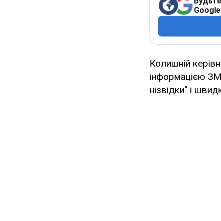
Будьте
Google
Колишній керівн
інформацією З
нізвідки" і швид