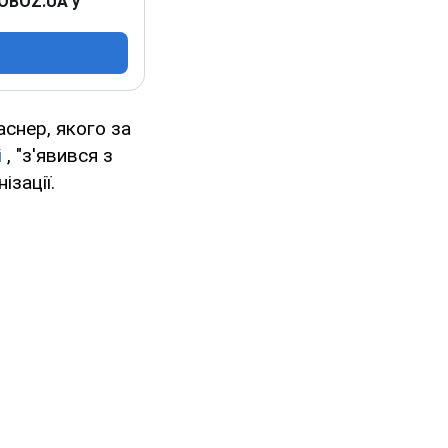
 OBOZ.UA у
снер, якого за
і
, "з'явився з
ізації.