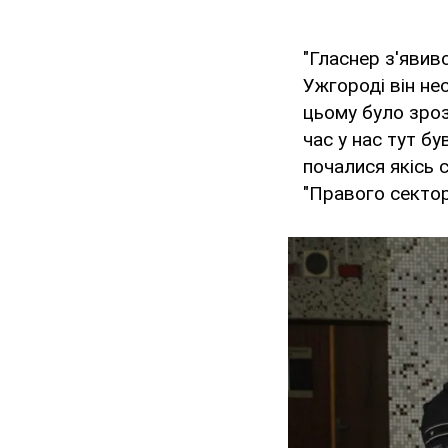
"Гласнер з'явив
Ужгороді він не
цьому було зроз
час у нас тут бу
почалися якісь 
"Правого сектор