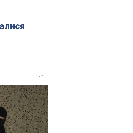
валися
РУС