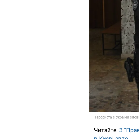
Читайте:
З "Пра
в Києві авто