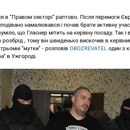
ся в "Правом секторі" раптово. Після перемоги Є
сподівано намалювався і почав брати активну участ
уміло, що Гласнер мітить на керівну посаду. Так і 
в розбрід , тому він швиденько вискочив в керівни
стрьомні "мутки" - розповів
OBOZREVATEL
один з к
а" в Ужгороді.