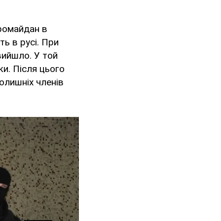
вромайдан в
ь в русі. При
вийшло. У той
ки. Після цього
олишніх членів