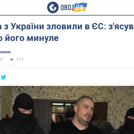
 з України зловили в ЄС: з'ясу
о його минуле
новини
37
7,5 т.