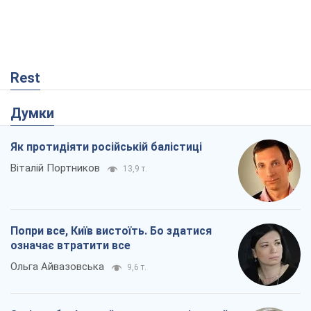
Як протидіяти російській балістиці
Віталій Портников
13,9 т.
Попри все, Київ вистоїть. Бо здатися
означає втратити все
Ольга Айвазовська
9,6 т.
Захід зобов'язаний зупинити путінський
геноцид українців
Леонід Невзлін
2,5 т.