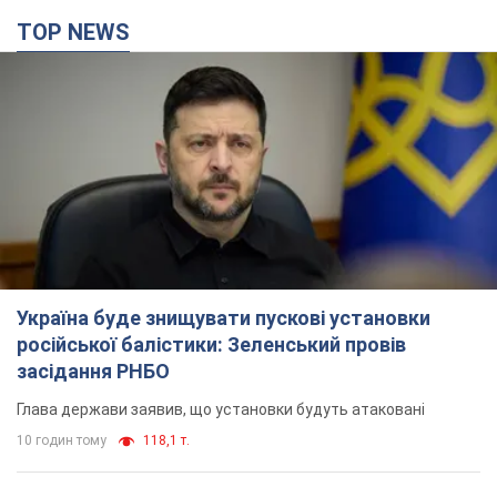
Україна буде знищувати пускові установки
російської балістики: Зеленський провів
засідання РНБО
Глава держави заявив, що установки будуть атаковані
10 годин тому
118,1 т.
У липні армія РФ втратила рекордну кількість
БпЛА, човнів і катерів: в Міноборони
оприлюднили статистику
Минулого місяця також зросли втрати РФ у живій силі, танках
та кількість уражень на великій відстані
8 годин тому
4,3 т.
"Потрібні швидкі та нестандартні підходи":