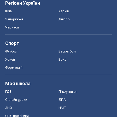
Хокей
Бокс
Формула-1
Моя школа
ГДЗ
Підручники
Онлайн уроки
ДПА
ЗНО
НМТ
СНД посібники
Авто
Тест Драйв
Електромобілі
Акції
Сервіс
Food Oboz