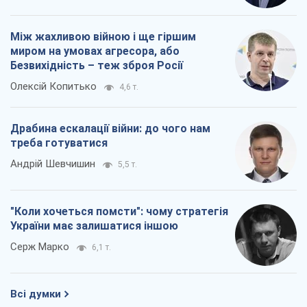
треба готуватися
Андрій Шевчишин
5,5 т.
"Коли хочеться помсти": чому стратегія
України має залишатися іншою
Серж Марко
6,1 т.
Всі думки
Про компанію
Команда
Правова інформація
Політика конфіденційності
Реклама на сайті
Документи