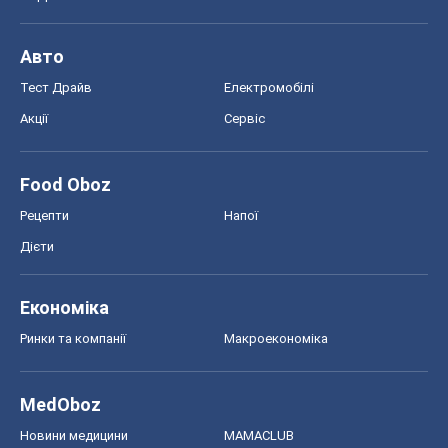
Рецепти
Напої
Дієти
Економіка
Ринки та компанії
Макроекономіка
MedOboz
Новини медицини
MAMACLUB
Шоу
Афіша
Плітки
Краса
Мода
Жіночий журнал