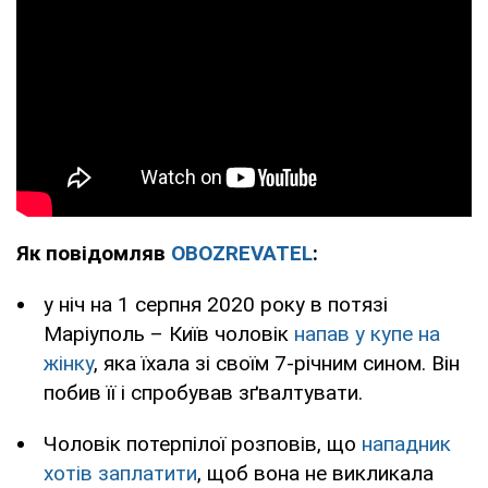
Як повідомляв
OBOZREVATEL
:
у ніч на 1 серпня 2020 року в потязі
Маріуполь – Київ чоловік
напав у купе на
жінку
, яка їхала зі своїм 7-річним сином. Він
побив її і спробував зґвалтувати.
Чоловік потерпілої розповів, що
нападник
хотів заплатити
, щоб вона не викликала