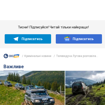
Кримінальні новини
Телеведуча Лугова розповіла...
Важливе
"Джипінг руйнує екосистеми, які формувалися
сотні років": у Greenpeace забили на сполох
У високогір'ї розташовані альпійські та субальпійські луки –
рідкісні природні комплекси, які формувалися протягом
сотень років