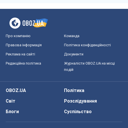
Редакційна політика
Журналісти OBOZ.UA на місці
подій
OBOZ.UA
Політика
Світ
Розслідування
Блоги
Суспільство
Регіони України
Київ
Харків
Запоріжжя
Дніпро
Черкаси
Спорт
Футбол
Баскетбол