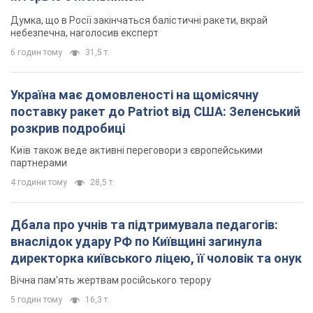
Думка, що в Росії закінчаться балістичні ракети, вкрай
небезпечна, наголосив експерт
6 годин тому
31,5 т.
Україна має домовленості на щомісячну
поставку ракет до Patriot від США: Зеленський
розкрив подробиці
Київ також веде активні переговори з європейськими
партнерами
4 години тому
28,5 т.
Дбала про учнів та підтримувала педагогів:
внаслідок удару РФ по Київщині загинула
директорка київського ліцею, її чоловік та онук
Вічна пам'ять жертвам російського терору
5 годин тому
16,3 т.