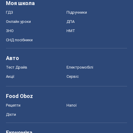
Моя школа
ГДЗ
Підручники
Онлайн уроки
ДПА
ЗНО
НМТ
СНД посібники
Авто
Тест Драйв
Електромобілі
Акції
Сервіс
Food Oboz
Рецепти
Напої
Дієти
Економіка