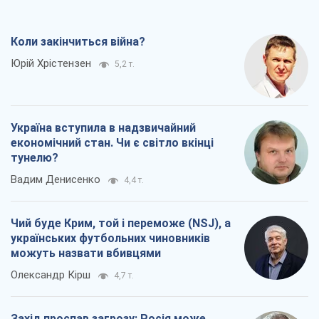
Коли закінчиться війна?
Юрій Хрістензен
5,2 т.
Україна вступила в надзвичайний
економічний стан. Чи є світло вкінці
тунелю?
Вадим Денисенко
4,4 т.
Чий буде Крим, той і переможе (NSJ), а
українських футбольних чиновників
можуть назвати вбивцями
Олександр Кірш
4,7 т.
Захід проспав загрозу: Росія може