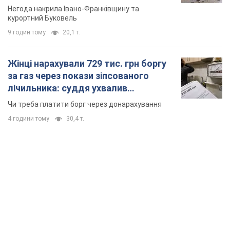
Відео
Негода накрила Івано-Франківщину та
курортний Буковель
9 годин тому
20,1 т.
Жінці нарахували 729 тис. грн боргу
за газ через покази зіпсованого
лічильника: суддя ухвалив
неочікуване рішення
Чи треба платити борг через донарахування
4 години тому
30,4 т.