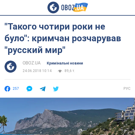
"Такого чотири роки не
було": кримчан розчарував
"русский мир"
OBOZ.UA
Кримінальні новини
24.06.2018 10:14
89,6 т.
257
РУС