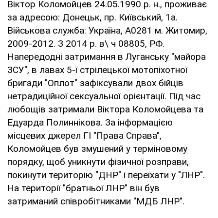
Віктор Коломойцев 24.05.1990 р. н., проживає
за адресою: Донецьк, пр. Київський, 1а.
Військова служба: Україна, А0281 м. Житомир,
2009-2012. З 2014 р. в\ ч 08805, РФ.
Напередодні затримання в Луганську "майора
ЗСУ", в лавах 5-ї стрілецької мотопіхотної
бригади "Оплот" зафіксували двох бійців
нетрадиційної сексуальної орієнтації. Під час
любощів затримали Віктора Коломойцева та
Едуарда Полиннікова. За інформацією
місцевих джерел ГІ "Права Справа",
Коломойцев був змушений у терміновому
порядку, щоб уникнути фізичної розправи,
покинути територію "ДНР" і переїхати у "ЛНР".
На території "братньої ЛНР" він був
затриманий співробітниками "МДБ ЛНР".