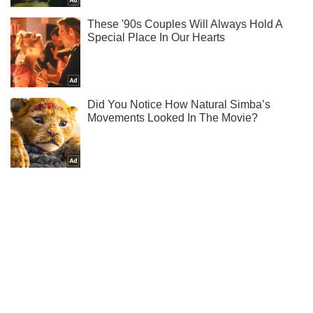
Ти ще не підписаний на наш Telegram? Швиденько тисни!
Підписатись
Підписатись
Кримінальні новини
Так хто ж...
Важливе