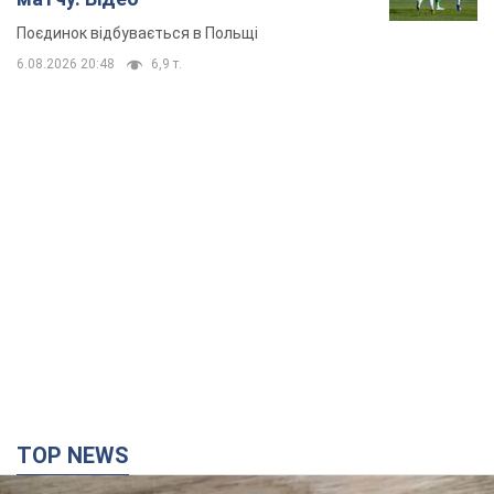
TOP NEWS
Мобільні оператори підвищили тарифи "до
межі", але якість зв'язку деградувала: чи варто