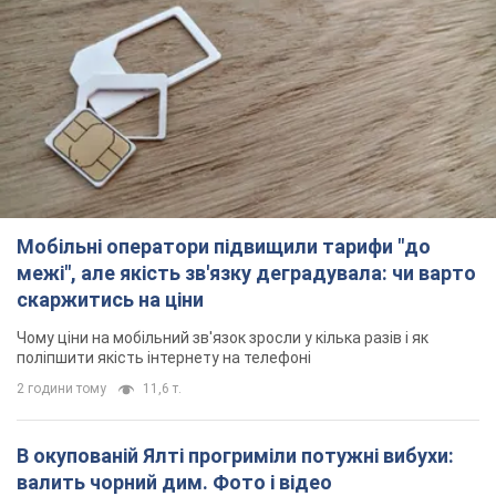
скаржитись на ціни
Чому ціни на мобільний зв'язок зросли у кілька разів і як
поліпшити якість інтернету на телефоні
2 години тому
11,6 т.
В окупованій Ялті прогриміли потужні вибухи:
валить чорний дим. Фото і відео
Місто, ймовірно, опинилося під атакою дронів
33 хвилини тому
963
У Коблевому на Миколаївщині стався вибух у
морі: загинув чоловік, є постраждалі
Чоловік, ймовірно, підірвався на морській міні
годину тому
2,3 т.