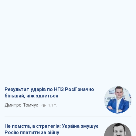
Результат ударів по НПЗ Росії значно
більший, ніж здається
Дмитро Томчук
1,1 т.
Не помста, а стратегія: Україна змушує
Росію платити за війну
Віктор Андрусів
2,3 т.
Відповідь на українофобію – не
полонофобія, а сильна українська
держава
Микола Княжицький
1,6 т.
Мер Москви раптово схотів миру, як
стають послом у США й нові українські