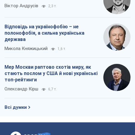
топ-рейтинги
Олександр Кірш
6,7 т.
Всі думки
Про компанію
Команда
Правова інформація
Політика конфіденційності
Реклама на сайті
Документи
Редакційна політика
Журналісти OBOZ.UA на місці
подій
OBOZ.UA
Політика