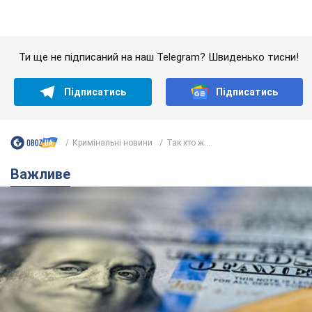
Банки "готуються" до нового курсу долара:
українцям розповіли, чого очікувати
найближчими днями
Яким буде курс валюти в обмінниках
6.08.2026 22:58
151,9 т.
Українцям обіцяють по 850 грн від
мобільних операторів: що не так з