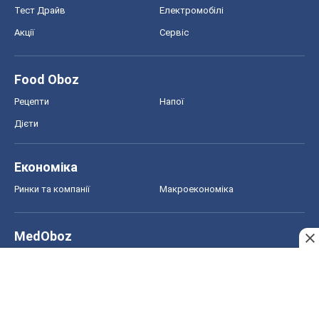
Ринки та компанії
Макроекономіка
MedOboz
Новини медицини
MAMACLUB
Шоу
Афіша
Плітки
Краса
Мода
Жіночий журнал