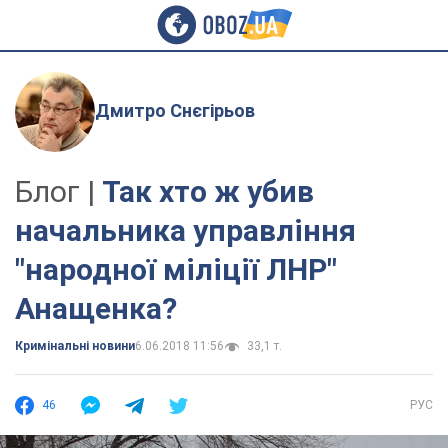
Дмитро Снєгірьов
Блог |
Так хто ж убив
начальника управління
"народної міліції ЛНР"
Анащенка?
Кримінальні новини
6.06.2018 11:56
33,1 т.
46
РУС