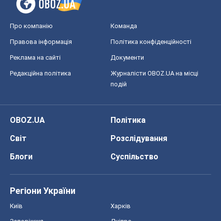
Світ
Розслідування
Блоги
Суспільство
Регіони України
Київ
Харків
Запоріжжя
Дніпро
Черкаси
Спорт
Футбол
Баскетбол
Хокей
Бокс
Формула-1
Моя школа