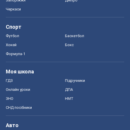
ГДЗ
Підручники
Онлайн уроки
ДПА
ЗНО
НМТ
СНД посібники
Авто
Тест Драйв
Електромобілі
Акції
Сервіс
Food Oboz
Рецепти
Напої
Дієти
Економіка