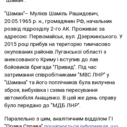
"Шаман".
"Шаман"– Мулієв Шаміль Рашидович,
20.05.1965 р. н., громадянин РФ, начальник
розвід підрозділу 2-го АК. Проживає за
адресою: Первомайськ, вул. Дзержинського. У
2015 році прибув на територію тимчасово
окупованих районів Луганської області з
анексованого Криму і вступив до лав
бойовиків бригади "Привид". Під час
затримання співробітниками "МВС ЛНР" у
"Шамана" та його поплічників була вилучена
зброя, вибухівка і схема пересування
автомобіля Анащенко. В цей же день справу
було передано до "МДБ ЛНР".
Паралельно з цим, аналітичним відділом ГІ
"Права Справа"
поширюється інформація, що