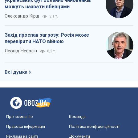
українських футбольних чиновників
можуть назвати вбивцями
Олександр Кірш
3,1 т.
Захід проспав загрозу: Росія може
перевірити НАТО війною
Леонід Невзлін
6,2 т.
Всі думки
Про компанію
Команда
Правова інформація
Політика конфіденційності
Реклама на сайті
Документи