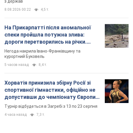
з держав
8.08.2026 00:22
4,5 т.
На Прикарпатті після аномальної
спеки пройшла потужна злива:
дороги перетворились на річки.
Відео
Негода накрила Івано-Франківщину та
курортний Буковель
5 часов назад
8,4 т.
Хорватія принизила збірну Росії зі
спортивної гімнастики, офіційно не
допустивши до чемпіонату Європи
основних спортсменів
Турнір відбудеться в Загребі з 13 по 23 серпня
4 часа назад
7,3 т.