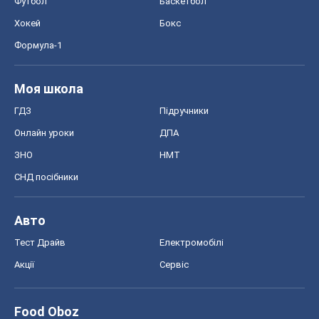
Футбол
Баскетбол
Хокей
Бокс
Формула-1
Моя школа
ГДЗ
Підручники
Онлайн уроки
ДПА
ЗНО
НМТ
СНД посібники
Авто
Тест Драйв
Електромобілі
Акції
Сервіс
Food Oboz