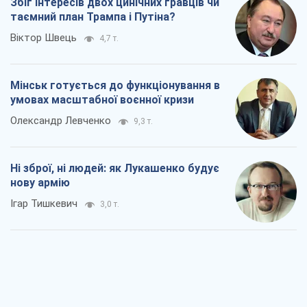
Збіг інтересів двох цинічних гравців чи
таємний план Трампа і Путіна?
Віктор Швець
4,7 т.
Мінськ готується до функціонування в
умовах масштабної воєнної кризи
Олександр Левченко
9,3 т.
Ні зброї, ні людей: як Лукашенко будує
нову армію
Ігар Тишкевич
3,0 т.