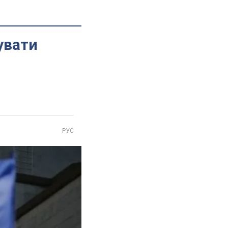
увати
РУС