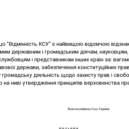
що "Відмінність КСУ" є найвищою відомчою відзна
мим державним і громадським діячам, науковцям,
службовцям і представникам інших країн за: вагом
вової держави, забезпечення конституційних прав
 громадську діяльність щодо захисту прав і своб
ю на ниві утвердження принципів верховенства пр