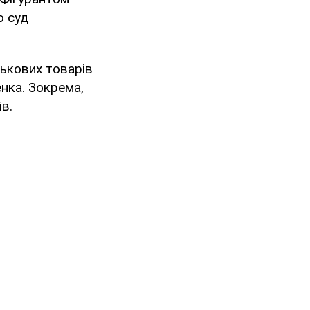
о суд
ькових товарів
енка. Зокрема,
в.