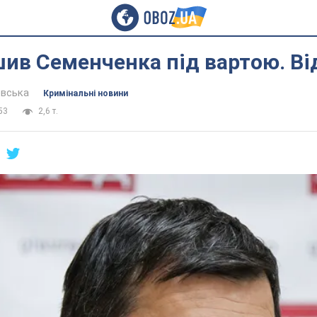
ив Семенченка під вартою. Ві
евська
Кримінальні новини
53
2,6 т.