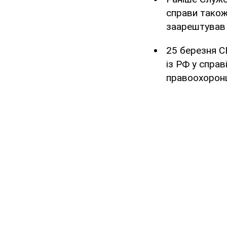
справи також
заарештува
25 березня 
із РФ у справ
правоохоронц