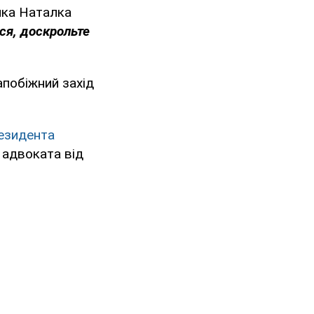
ка Наталка
ся, доскрольте
побіжний захід
езидента
 адвоката від