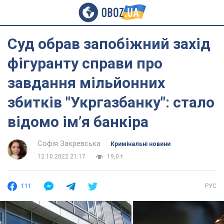
Суд обрав запобіжний захід
фігуранту справи про
завдання мільйонних
збитків "Укргазбанку": стало
відомо ім’я банкіра
Софія Закревська
Кримінальні новини
12.10.2022 21:17
19,0 т.
111
РУС