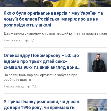
Якою була оригінальна версія гімну України та
чому її боялася Російська імперія: про це не
розповідають у школі
Державним символом є тільки перший куплет та приспів пісні
2 часа назад
5,1 т.
Олександру Пономарьову – 53: що
відомо про трьох дітей секс-
символа 90-х та який вигляд вони
мають
За розвитком кар'єри артист не забував про
особисте щастя
7 часов назад
7,2 т.
У ПриватБанку розповіли, чи дійсні
долари 1996 року: чи приймають