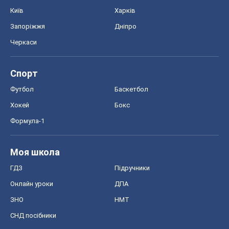
Київ
Харків
Запоріжжя
Дніпро
Черкаси
Спорт
Футбол
Баскетбол
Хокей
Бокс
Формула-1
Моя школа
ГДЗ
Підручники
Онлайн уроки
ДПА
ЗНО
НМТ
СНД посібники