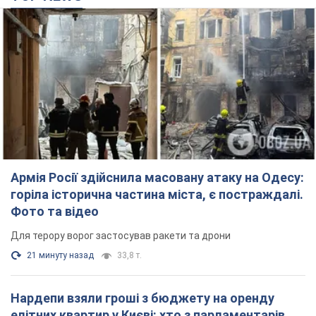
Армія Росії здійснила масовану атаку на Одесу:
горіла історична частина міста, є постраждалі.
Фото та відео
Для терору ворог застосував ракети та дрони
21 минуту назад
33,8 т.
Нардепи взяли гроші з бюджету на оренду
елітних квартир у Києві: хто з парламентарів