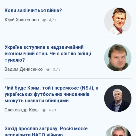
Коли закінчиться війна?
Юрій Хрістензен
4,2 т.
Україна вступила в надзвичайний
економічний стан. Чи є світло вкінці
тунелю?
Вадим Денисенко
3,7 т.
Чий буде Крим, той і переможе (NSJ), а
українських футбольних чиновників
можуть назвати вбивцями
Олександр Кірш
4,2 т.
Захід проспав загрозу: Росія може
перевірити НАТО війною