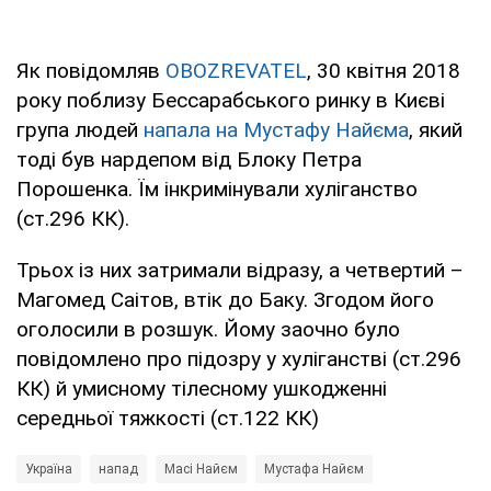
Як повідомляв
OBOZREVATEL
, 30 квітня 2018
року поблизу Бессарабського ринку в Києві
група людей
напала на Мустафу Найєма
, який
тоді був нардепом від Блоку Петра
Порошенка. Їм інкримінували хуліганство
(ст.296 КК).
Трьох із них затримали відразу, а четвертий –
Магомед Саітов, втік до Баку. Згодом його
оголосили в розшук. Йому заочно було
повідомлено про підозру у хуліганстві (ст.296
КК) й умисному тілесному ушкодженні
середньої тяжкості (ст.122 КК)
Україна
напад
Масі Найєм
Мустафа Найєм