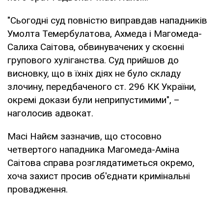
"Сьогодні суд повністю виправдав нападників
Умолта Темербулатова, Ахмеда і Магомеда-
Салиха Саітова, обвинувачених у скоєнні
групового хуліганства. Суд прийшов до
висновку, що в їхніх діях не було складу
злочину, передбаченого ст. 296 КК України,
окремі докази були неприпустимими", –
наголосив адвокат.
Масі Найєм зазначив, що стосовно
четвертого нападника Магомеда-Аміна
Саітова справа розглядатиметься окремо,
хоча захист просив об'єднати кримінальні
провадження.