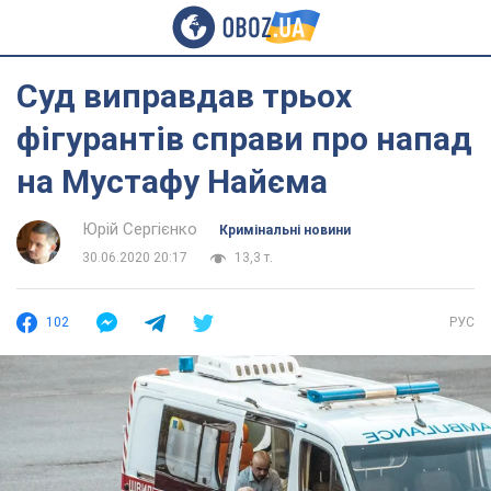
Суд виправдав трьох
фігурантів справи про напад
на Мустафу Найєма
Юрій Сергієнко
Кримінальні новини
30.06.2020 20:17
13,3 т.
102
РУС