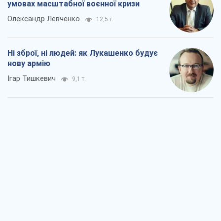
умовах масштабної воєнної кризи
Олександр Левченко
12,5 т.
Ні зброї, ні людей: як Лукашенко будує
нову армію
Ігар Тишкевич
9,1 т.