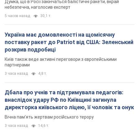
Думка, що в Росії закінчаться балістичні ракети, вкрай
небезпечна, наголосив експерт
5 часов назад
30,1 т.
Україна має домовленості на щомісячну
поставку ракет до Patriot від США: Зеленський
розкрив подробиці
Київ також веде активні переговори з європейськими
партнерами
3 часа назад
4,8 т.
Дбала про учнів та підтримувала педагогів:
внаслідок удару РФ по Київщині загинула
директорка київського ліцею, її чоловік та онук
Вічна пам'ять жертвам російського терору
3 часа назад
14,6 т.