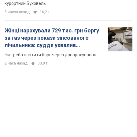
курортний Буковель
8 часов назад
16,2 т.
Жінці нарахували 729 тис. грн боргу
за газ через покази зіпсованого
лічильника: суддя ухвалив
неочікуване рішення
Чи треба платити борг через донарахування
2 часа назад
30,0 т.