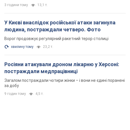
3 години тому
13,1 т.
У Києві внаслідок російської атаки загинула
людина, постраждали четверо. Фото
Ворог продовжує регулярний ракетний терор столиці
хвилину тому
23,2 т.
Росіяни атакували дроном лікарню у Херсоні:
постраждали медпрацівниці
Загалом постраждали чотири жінки – і вони не єдині поранені
за добу
9 годин тому
4,5 т.