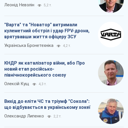
Леонід Невзлін
5,2 т.
"Варта" та "Новатор" витримали
кулеметний обстріл і удар FPV-дрона,
врятувавши життя офіцеру ЗСУ
Українська Бронетехніка
4,2 т.
КНДР як каталізатор війни, або Про
новий етап російсько-
північнокорейського союзу
Олексій Кущ
4,3 т.
Вихід до еліти ЧС та тріумф "Сокола":
що відбувається в українському хокеї
Олександр Липенко
2,2 т.