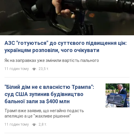
АЗС "готуються" до суттєвого підвищення цін:
українцям розповіли, чого очікувати
Як на заправках уже змінили вартість пального
11 годин тому
23,5 т.
"Білий дім не є власністю Трампа":
суд США зупинив будівництво
бальної зали за $400 млн
Трамп вже заявив, що негайно подасть
апеляцію а це "жахливе рішення"
11 годин тому
2,8 т.