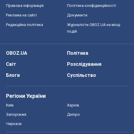
Київ
Харків
Запоріжжя
Дніпро
Черкаси
Спорт
Футбол
Баскетбол
Хокей
Бокс
Формула-1
Моя школа
ГДЗ
Підручники
Онлайн уроки
ДПА
ЗНО
НМТ
СНД посібники