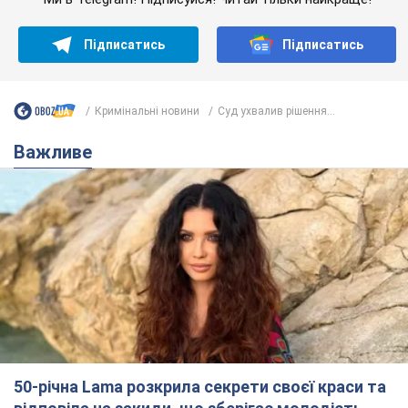
50-річна Lama розкрила секрети своєї краси та
відповіла на закиди, що зберігає молодість,
адже не має дітей
За словами співачки, вона не робить нічого надзвичайного
3 години тому
5,5 т.
Скільки балістичних ракет
українська ППО перехопила в липні: у
Міноборони назвали цифру
Українська ППО працювала в умовах дефіциту
ракет-перехоплювачів
6 годин тому
7,0 т.
Ауріка Ротару через суд змінила