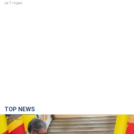
TOP NEWS
Зеленський вперше прибув до Сербії:
планується зустріч із Вучичем
Це перший візит глави держави до Бєлграда
2 години тому
9,6 т.
Третій армійський корпус створює для