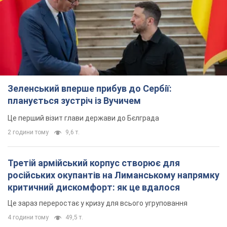
російських окупантів на Лиманському напрямку
критичний дискомфорт: як це вдалося
Це зараз переростає у кризу для всього угруповання
4 години тому
49,5 т.
В окупованій Ялті прогриміли потужні вибухи:
валить чорний дим. Фото і відео
Місто, ймовірно, опинилося під атакою дронів
7 годин тому
8,3 т.