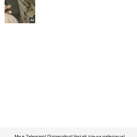
Ми в Telegram! Підписуйся! Читай тільки найкраще!
Підписатись
Підписатись
Кримінальні новини
Суд ухвалив рішення...
Важливе