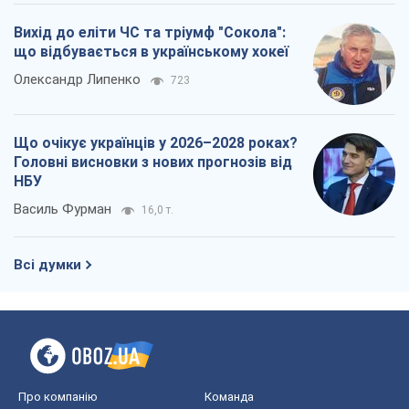
Про компанію
Команда
Правова інформація
Політика конфіденційності
Реклама на сайті
Документи
Редакційна політика
Журналісти OBOZ.UA на місці
подій
OBOZ.UA
Політика
Світ
Розслідування
Блоги
Суспільство
Регіони України