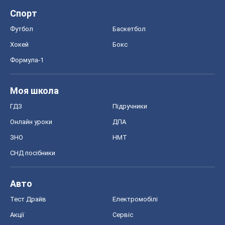
Авто
Тест Драйв
Електромобілі
Акції
Сервіс
Food Oboz
Рецепти
Напої
Дієти
Економіка
Ринки та компанії
Макроекономіка
MedOboz
Новини медицини
MAMACLUB