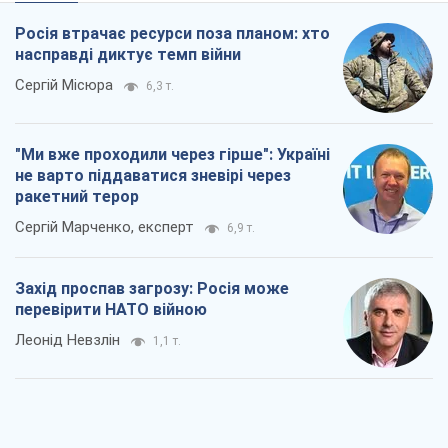
"Варта" та "Новатор" витримали
кулеметний обстріл і удар FPV-дрона,
врятувавши життя офіцеру ЗСУ
Українська Бронетехніка
1,8 т.