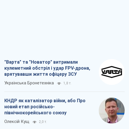
КНДР як каталізатор війни, або Про
новий етап російсько-
північнокорейського союзу
Олексій Кущ
2,0 т.
Вихід до еліти ЧС та тріумф "Сокола":
що відбувається в українському хокеї
Олександр Липенко
723
Що очікує українців у 2026–2028 роках?
Головні висновки з нових прогнозів від
НБУ
Василь Фурман
16,0 т.
Всі думки