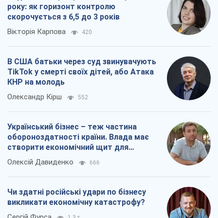
року: як горизонт контролю
скорочується з 6,5 до 3 років
Вікторія Карпова
420
В США батьки через суд звинувачують
TikTok у смерті своїх дітей, або Атака
КНР на молодь
Олександр Кірш
552
Український бізнес – теж частина
обороноздатності країни. Влада має
створити економічний щит для
компаній
Олексій Давиденко
666
Чи здатні російські удари по бізнесу
викликати економічну катастрофу?
Сергій Фурса
1,3 т.