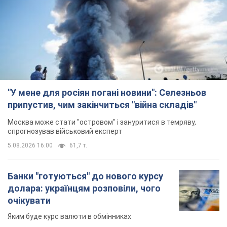
"У мене для росіян погані новини": Селезньов
припустив, чим закінчиться "війна складів"
Москва може стати "островом" і зануритися в темряву,
спрогнозував військовий експерт
5.08.2026 16:00
61,7 т.
Банки "готуються" до нового курсу
долара: українцям розповіли, чого
очікувати
Яким буде курс валюти в обмінниках