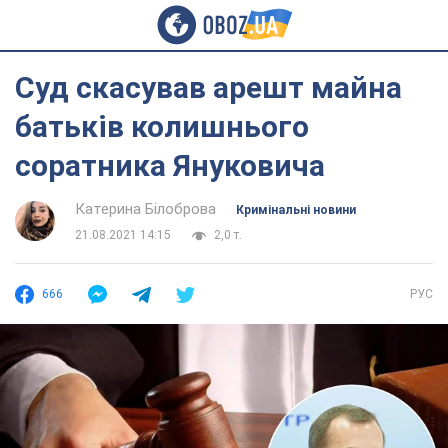
Суд скасував арешт майна
батьків колишнього
соратника Януковича
Катерина Білоброва
Кримінальні новини
21.08.2021 14:15
2,0 т.
666
РУС