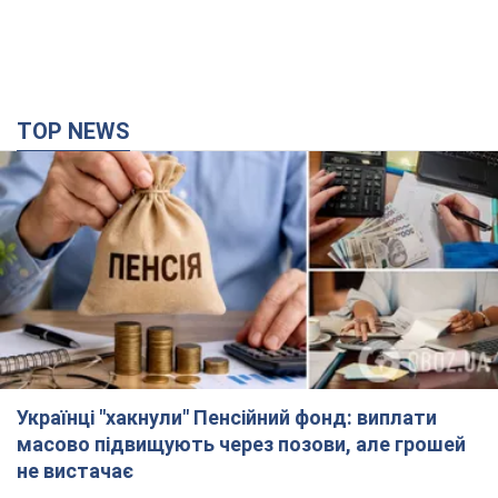
TOP NEWS
Українці "хакнули" Пенсійний фонд: виплати
масово підвищують через позови, але грошей
не вистачає