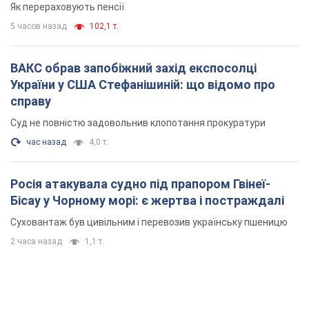
Як перераховують пенсії
5 часов назад
102,1 т.
ВАКС обрав запобіжний захід експосолці
України у США Стефанішиній: що відомо про
справу
Суд не повністю задовольнив клопотання прокуратури
час назад
4,0 т.
Росія атакувала судно під прапором Гвінеї-
Бісау у Чорному морі: є жертва і постраждалі
Суховантаж був цивільним і перевозив українську пшеницю
2 часа назад
1,1 т.