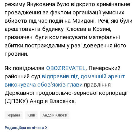
режиму Януковича було відкрито кримінальне
провадження за фактом організації умисних
вбивств під час подій на Майдані. Речі, які були
арештовані в будинку Клюєва в Козині,
призначені були компенсувати матеріальні
збитки постраждалим у разі доведення його
провини.
Як повідомляв
OBOZREVATEL
, Печерський
районний суд
відправив під домашній арешт
виконувача обов'язків глави
правління
Державної продовольчо-зернової корпорації
(ДПЗКУ) Андрія Власенка.
Україна
Київ
Андрій Клюєв
Редакційна політика