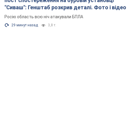
пост спостереження на буровій установці
"Сиваш": Генштаб розкрив деталі. Фото і відео
Росію область всю ніч атакували БПЛА
29 минут назад
3,8 т.