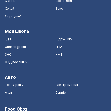
Футбол
Баскетбол
Хокей
Бокс
Формула-1
Моя школа
ГДЗ
Підручники
Онлайн уроки
ДПА
ЗНО
НМТ
СНД посібники
Авто
Тест Драйв
Електромобілі
Акції
Сервіс
Food Oboz