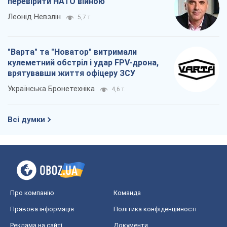
перевірити НАТО війною
Леонід Невзлін
5,7 т.
"Варта" та "Новатор" витримали
кулеметний обстріл і удар FPV-дрона,
врятувавши життя офіцеру ЗСУ
Українська Бронетехніка
4,6 т.
Всі думки
Про компанію
Команда
Правова інформація
Політика конфіденційності
Реклама на сайті
Документи