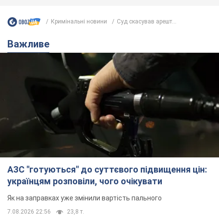
Кримінальні новини
Суд скасував арешт...
Важливе
АЗС "готуються" до суттєвого підвищення цін:
українцям розповіли, чого очікувати
Як на заправках уже змінили вартість пального
7.08.2026 22:56
23,8 т.