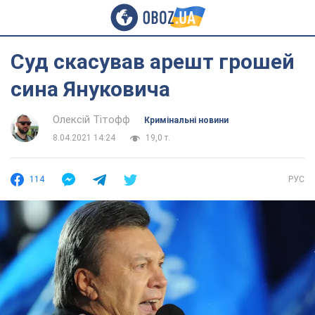
Суд скасував арешт грошей
сина Януковича
Олексій Тітофф
Кримінальні новини
8.04.2021 14:24
19,0 т.
114
РУС