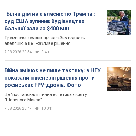
"Білий дім не є власністю Трампа":
суд США зупинив будівництво
бальної зали за $400 млн
Трамп вже заявив, що негайно подасть
апеляцію а це "жахливе рішення"
7.08.2026 23:54
3,4 т.
Війна змінює не лише тактику: в НГУ
показали інженерні рішення проти
російських FPV-дронів. Фото
Це "постапокаліптична естетика зі світу
"Шаленого Макса"
7.08.2026 23:47
10,0 т.