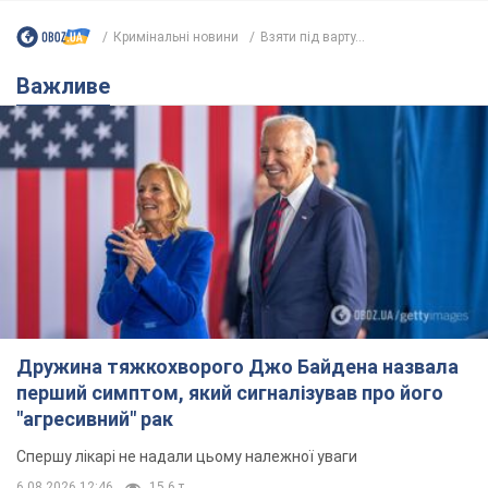
Кримінальні новини
Взяти під варту...
Важливе
Дружина тяжкохворого Джо Байдена назвала
перший симптом, який сигналізував про його
"агресивний" рак
Спершу лікарі не надали цьому належної уваги
6.08.2026 12:46
15,6 т.