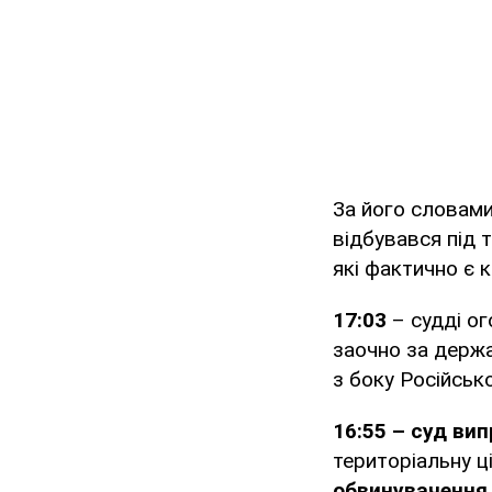
За його словами
відбувався під 
які фактично є к
17:03
– судді о
заочно за держа
з боку Російсько
16:55
–
суд вип
територіальну ці
обвинувачення 