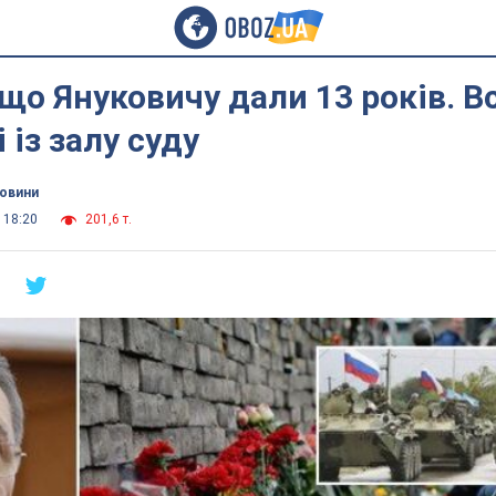
 що Януковичу дали 13 років. Вс
 із залу суду
новини
 18:20
201,6 т.