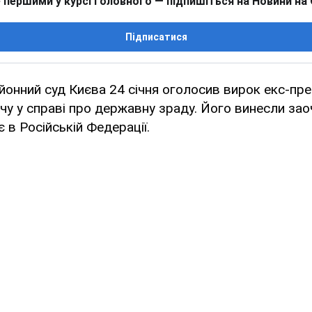
 першими у курсі головного — підпишіться на Новини на
Підписатися
онний суд Києва 24 січня оголосив вирок екс-пре
чу у справі про державну зраду. Його винесли зао
 в Російській Федерації.