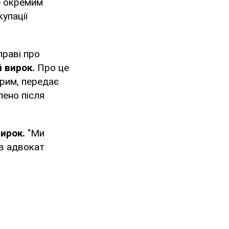
е окремим
упації
праві про
й вирок.
Про це
Крим, передає
лено після
ирок.
"Ми
ав адвокат