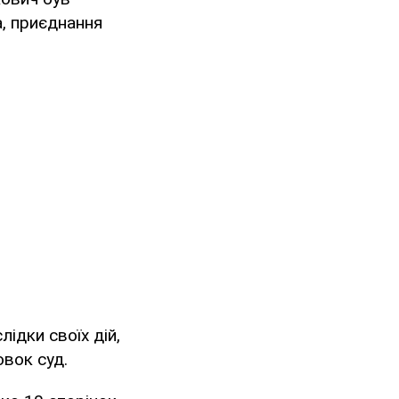
а, приєднання
ідки своїх дій,
овок суд.