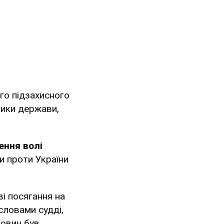
го підзахисного
ники держави,
ення волі
и проти України
і посягання на
 словами судді,
кович був