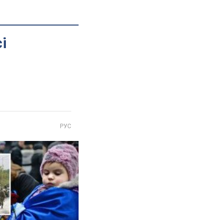
і
РУС