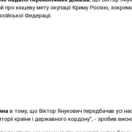
 про кінцеву мету окупації Криму Росією, зокрем
осійської Федерації.
ина
в тому, що Віктор Янукович передбачав усі насл
иторії країни і державного кордону", - зробив висн