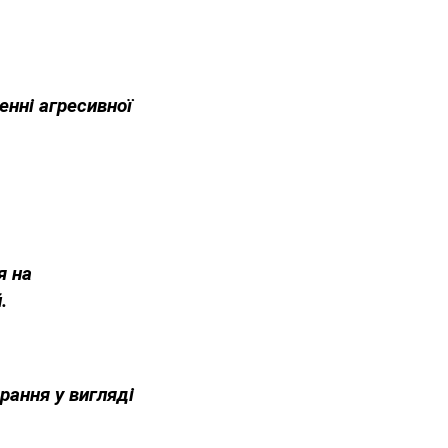
енні агресивної
я на
.
рання у вигляді