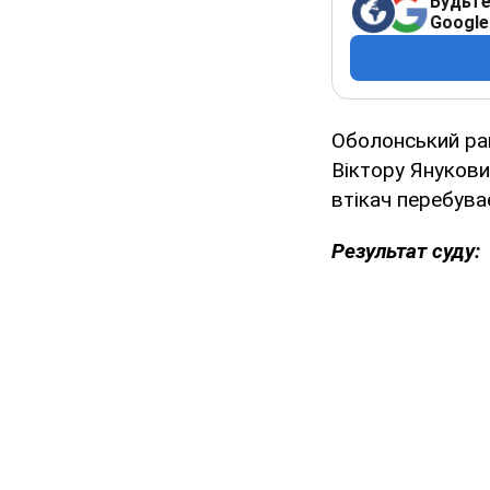
Будьте
Google
Оболонський рай
Віктору Янукови
втікач перебуває
Результат суду: