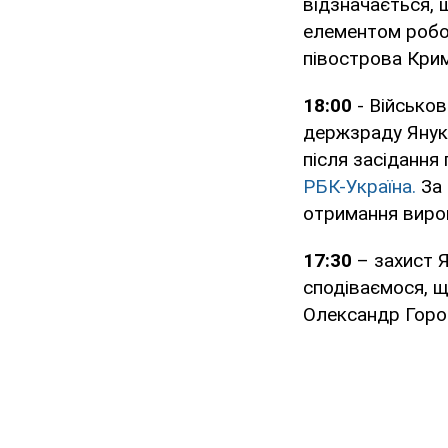
відзначається,
елементом робот
півострова Крим
18:00
- Військов
держзраду Яну
після засідання
РБК-Україна.
За 
отримання вирок
17:30
– захист 
сподіваємося, щ
Олександр Горо