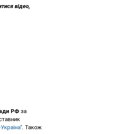
тися відео,
лади РФ
за
дставник
-Україна"
. Також