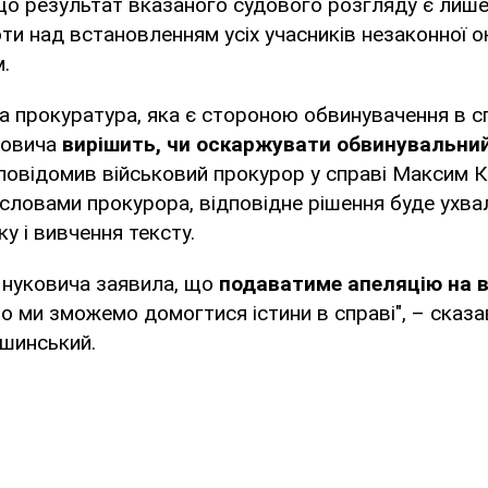
 що результат вказаного судового розгляду є лиш
и над встановленням усіх учасників незаконної ок
.
а прокуратура, яка є стороною обвинувачення в с
ковича
вирішить, чи оскаржувати обвинувальни
 повідомив військовий прокурор у справі Максим 
словами прокурора, відповідне рішення буде ухва
у і вивчення тексту.
Януковича заявила, що
подаватиме апеляцію на в
о ми зможемо домогтися істини в справі", – сказ
шинський.