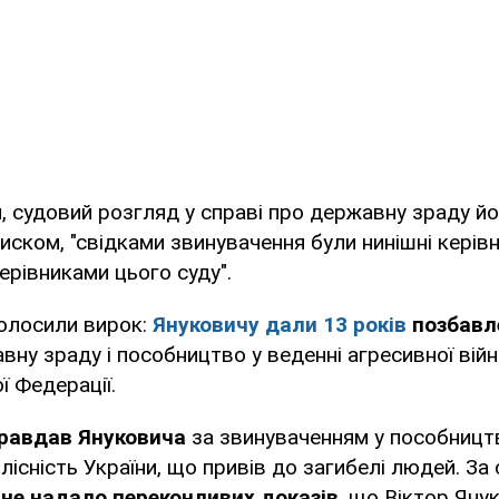
, судовий розгляд у справі про державну зраду йо
тиском, "свідками звинувачення були нинішні керів
ерівниками цього суду".
голосили вирок:
Януковичу дали 13 років
позбавл
вну зраду і пособництво у веденні агресивної війн
ї Федерації.
равдав Януковича
за звинуваченням у пособництв
лісність України, що привів до загибелі людей. За
не надало переконливих доказів
, що Віктор Яну