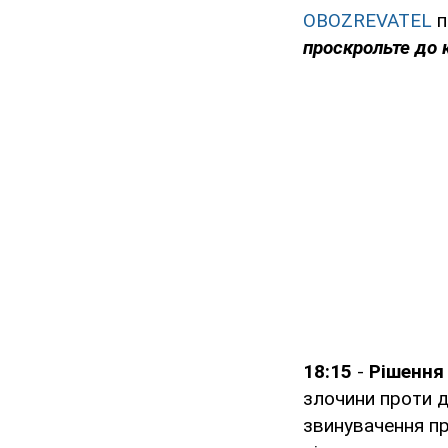
OBOZREVATEL
п
проскрольте до к
18:15
-
Рішення
злочини проти д
звинувачення п