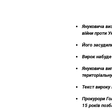
Януковича виз
війни проти У
Його засудили
Вирок набуде 
Януковича ви
територіальну
Текст вироку 
Прокурори Гол
15 років позб