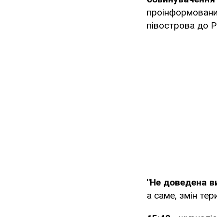
проінформований
півострова до Р
"Не доведена в
а саме, змін тер