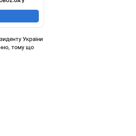
 OBOZ.UA у
зиденту України
чно, тому що