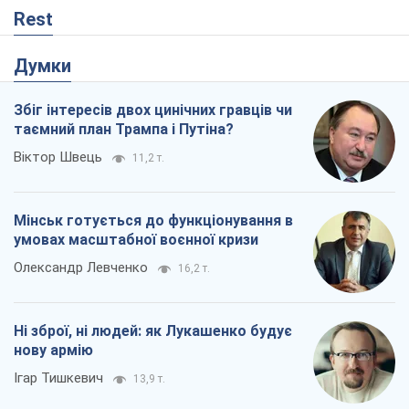
Rest
Думки
Збіг інтересів двох цинічних гравців чи
таємний план Трампа і Путіна?
Віктор Швець
11,2 т.
Мінськ готується до функціонування в
умовах масштабної воєнної кризи
Олександр Левченко
16,2 т.
Ні зброї, ні людей: як Лукашенко будує
нову армію
Ігар Тишкевич
13,9 т.