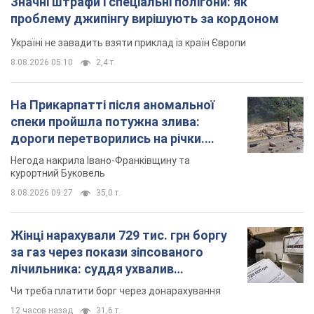
Значні штрафи і спеціальні полігони: як
проблему джипінгу вирішують за кордоном
Україні не завадить взяти приклад із країн Європи
8.08.2026 05:10
2,4 т.
На Прикарпатті після аномальної
спеки пройшла потужна злива:
дороги перетворились на річки.
Відео
Негода накрила Івано-Франківщину та
курортний Буковель
8.08.2026 09:27
35,0 т.
Жінці нарахували 729 тис. грн боргу
за газ через покази зіпсованого
лічильника: суддя ухвалив
неочікуване рішення
Чи треба платити борг через донарахування
12 часов назад
31,6 т.