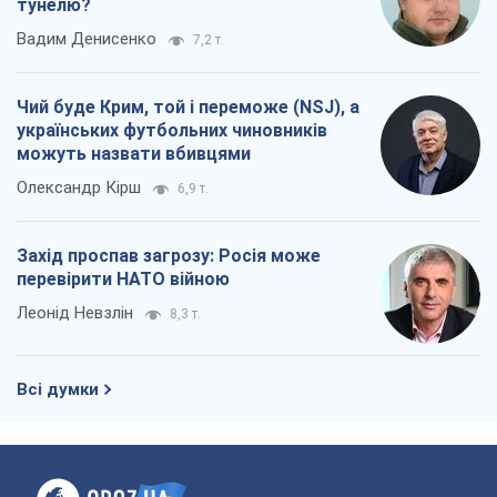
тунелю?
Вадим Денисенко
7,2 т.
Чий буде Крим, той і переможе (NSJ), а
українських футбольних чиновників
можуть назвати вбивцями
Олександр Кірш
6,9 т.
Захід проспав загрозу: Росія може
перевірити НАТО війною
Леонід Невзлін
8,3 т.
Всі думки