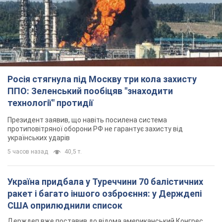
Росія стягнула під Москву три кола захисту
ППО: Зеленський пообіцяв "знаходити
технології" протидії
Президент заявив, що навіть посилена система
протиповітряної оборони РФ не гарантує захисту від
українських ударів
5 часов назад
40,5 т.
Україна придбала у Туреччини 70 балістичних
ракет і багато іншого озброєння: у Держдепі
США оприлюднили список
Держдеп вже поставив до відома американський Конгрес