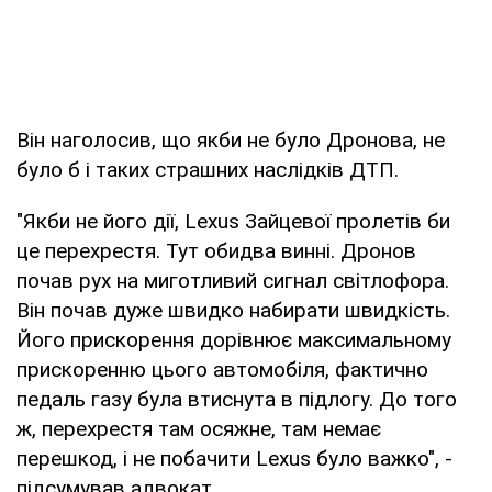
Він наголосив, що якби не було Дронова, не
було б і таких страшних наслідків ДТП.
"Якби не його дії, Lexus Зайцевої пролетів би
це перехрестя. Тут обидва винні. Дронов
почав рух на миготливий сигнал світлофора.
Він почав дуже швидко набирати швидкість.
Його прискорення дорівнює максимальному
прискоренню цього автомобіля, фактично
педаль газу була втиснута в підлогу. До того
ж, перехрестя там осяжне, там немає
перешкод, і не побачити Lexus було важко", -
підсумував адвокат.