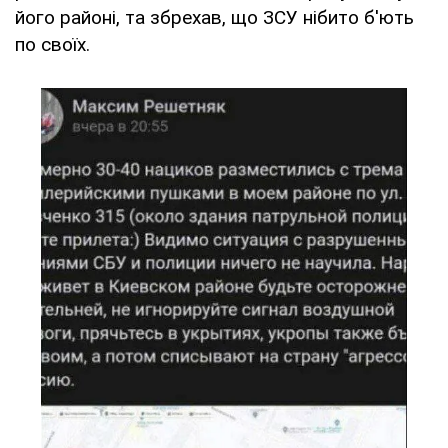
його районі, та збрехав, що ЗСУ нібито б'ють
по своїх.