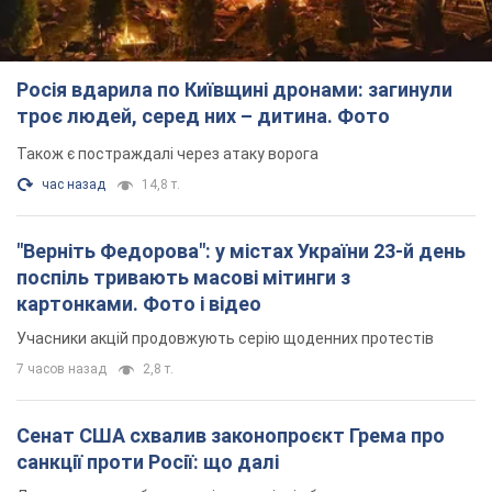
Росія вдарила по Київщині дронами: загинули
троє людей, серед них – дитина. Фото
Також є постраждалі через атаку ворога
час назад
14,8 т.
"Верніть Федорова": у містах України 23-й день
поспіль тривають масові мітинги з
картонками. Фото і відео
Учасники акцій продовжують серію щоденних протестів
7 часов назад
2,8 т.
Сенат США схвалив законопроєкт Грема про
санкції проти Росії: що далі