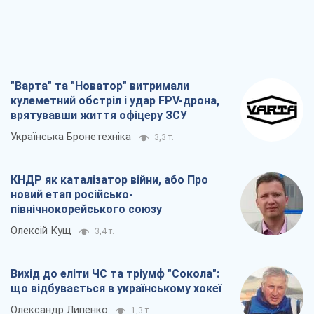
"Варта" та "Новатор" витримали
кулеметний обстріл і удар FPV-дрона,
врятувавши життя офіцеру ЗСУ
Українська Бронетехніка
3,3 т.
КНДР як каталізатор війни, або Про
новий етап російсько-
північнокорейського союзу
Олексій Кущ
3,4 т.
Вихід до еліти ЧС та тріумф "Сокола":
що відбувається в українському хокеї
Олександр Липенко
1,3 т.