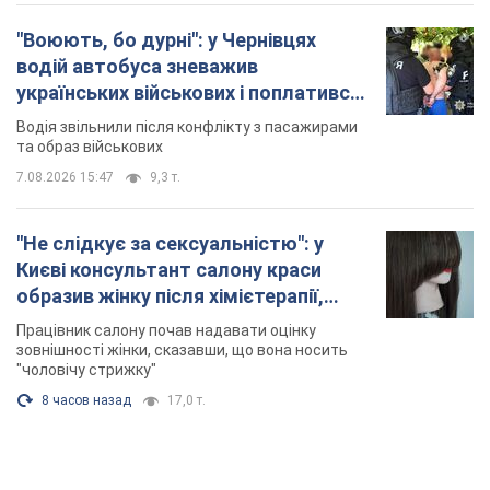
"Воюють, бо дурні": у Чернівцях
водій автобуса зневажив
українських військових і поплатився.
Відео
Водія звільнили після конфлікту з пасажирами
та образ військових
7.08.2026 15:47
9,3 т.
"Не слідкує за сексуальністю": у
Києві консультант салону краси
образив жінку після хімієтерапії,
розгорівся скандал. Фото
Працівник салону почав надавати оцінку
зовнішності жінки, сказавши, що вона носить
"чоловічу стрижку"
8 часов назад
17,0 т.