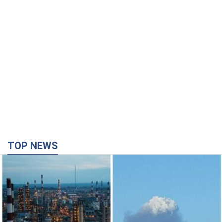
Сили оборони уразили НПЗ у Ярославлі і
Башкортостані: Зеленський розкрив деталі
операції. Фото і відео
У промисловій зоні зафіксовано кілька осередків пожежі
2 години тому
32,7 т.
Росія атакувала залізничну станцію в Лозовій
на Харківщині: є загиблі і поранені