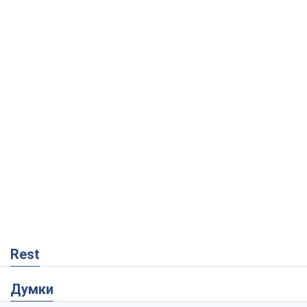
Rest
Думки
Кремль переносить війну в тил Європи:
під загрозою критична логістика
Віктор Ягун
558
На якому боці історії виступає Дональд
Трамп?
Віктор Каспрук
3,1 т.
Господарі Чорного моря: про козацьку
морську славу
Юрій Кирпичов
234