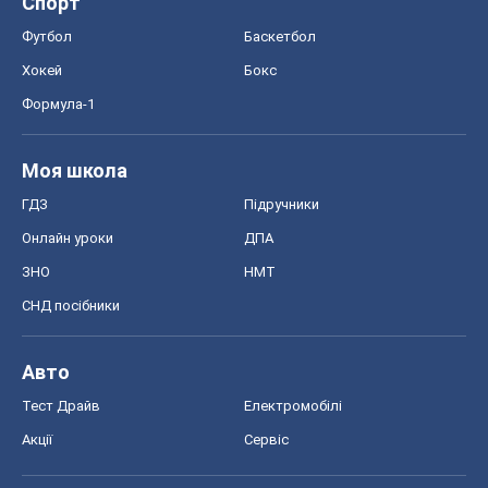
Авто
Тест Драйв
Електромобілі
Акції
Сервіс
Food Oboz
Рецепти
Напої
Дієти
Економіка
Ринки та компанії
Макроекономіка
MedOboz
Новини медицини
MAMACLUB