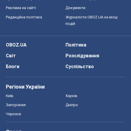
Київ
Харків
Запоріжжя
Дніпро
Черкаси
Спорт
Футбол
Баскетбол
Хокей
Бокс
Формула-1
Моя школа
ГДЗ
Підручники
Онлайн уроки
ДПА
ЗНО
НМТ
СНД посібники