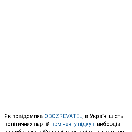
Як повідомляв
OBOZREVATEL
, в Україні шість
політичних партій
помічені у підкупі
виборців
на виборах в об'єднані територіальні громади