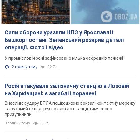
Внаслідок удару БПЛА пошкоджено вокзал, контактну мережу
та рухомий склад, рух поїздів до станції тимчасово
призупинили
3 години тому
3,0 т.
ВАКС обрав запобіжний захід експосолці
України у США Стефанішиній: що відомо про
справу
Суд не повністю задовольнив клопотання прокуратури
2 години тому
7,5 т.