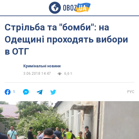
Стрільба та "бомби": на
Одещині проходять вибори
в ОТГ
Кримінальні новини
3.06.2018 14:47
6,6 т.
1
РУС