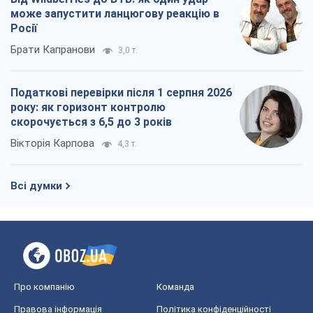
Про компанію
Команда
Правова інформація
Політика конфіденційності
Реклама на сайті
Документи
Редакційна політика
Журналісти OBOZ.UA на місці
подій
OBOZ.UA
Політика
Світ
Розслідування
Блоги
Суспільство
Регіони України