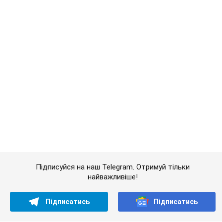
Підписуйся на наш Telegram. Отримуй тільки
найважливіше!
Підписатись
Підписатись
Кримінальні новини
Стрільба та "бомби":...
Важливе