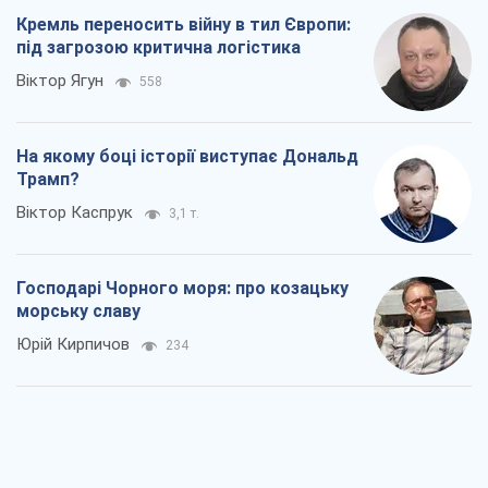
"Покоління олів'є": звичка до
російського виявилася сильнішою за
війну
Руслан Горовий
2,1 т.