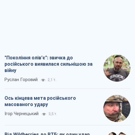
Ось кінцева мета російського
масованого удару
Ігор Чернецький
3,5 т.
Від Wildberries до ВТБ: як один удар
може запустити ланцюгову реакцію в
Росії
Брати Капранови
3,0 т.
Податкові перевірки після 1 серпня 2026
року: як горизонт контролю
скорочується з 6,5 до 3 років
Вікторія Карпова
4,3 т.
Всі думки