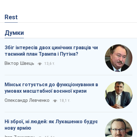
умовах масштабної воєнної кризи
Олександр Левченко
18,1 т.
Ні зброї, ні людей: як Лукашенко будує
нову армію
Ігар Тишкевич
15,4 т.