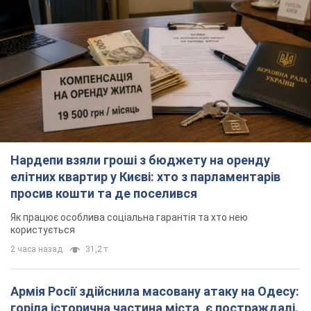
Як працює особлива соціальна гарантія та хто нею
користується
2 часа назад
31,2 т.
Армія Росії здійснила масовану атаку на Одесу:
горіла історична частина міста, є постраждалі.
Фото та відео
Для терору ворог застосував ракети та дрони
час назад
20,4 т.
Російська армія обстріляла дві сусідні
багатоповерхівки в Харкові: двоє загиблих, 13
постраждалих
Ворог навмисно обстрілює житлові будинки
час назад
1,1 т.