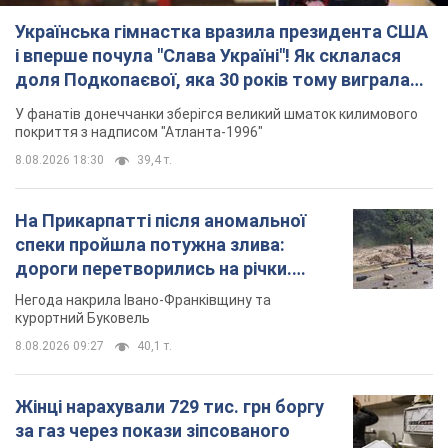
Відео
Негода накрила Івано-Франківщину та
курортний Буковель
8.08.2026 09:27
40,1 т.
Жінці нарахували 729 тис. грн боргу
за газ через покази зіпсованого
лічильника: суддя ухвалив
неочікуване рішення
Чи треба платити борг через донарахування
8.08.2026 14:43
32,4 т.