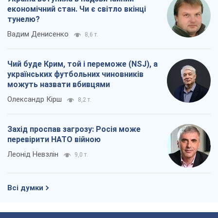
перевірити НАТО війною
Леонід Невзлін
9,0 т.
Всі думки
Про компанію
Команда
Правова інформація
Політика конфіденційності
Реклама на сайті
Документи
Редакційна політика
Журналісти OBOZ.UA на місці
подій
OBOZ.UA
Політика