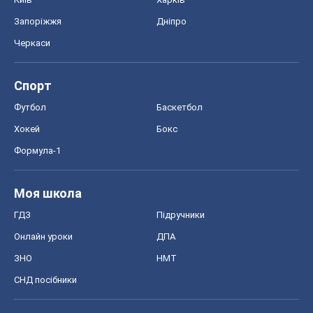
ГДЗ
Підручники
Онлайн уроки
ДПА
ЗНО
НМТ
СНД посібники
Авто
Тест Драйв
Електромобілі
Акції
Сервіс
Food Oboz
Рецепти
Напої
Дієти
Економіка