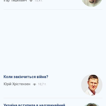
Коли закінчиться війна?
Юрій Хрістензен
10,7 т.
Україна вступила в надзвичайний
економічний стан. Чи є світло вкінці
тунелю?
Вадим Денисенко
8,6 т.
Чий буде Крим, той і переможе (NSJ), а
українських футбольних чиновників
можуть назвати вбивцями
Олександр Кірш
8,2 т.
Захід проспав загрозу: Росія може