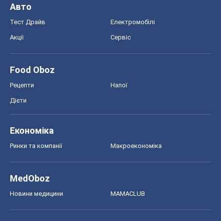
Ринки та компанії
Макроекономіка
MedOboz
Новини медицини
MAMACLUB
Шоу
Афіша
Плітки
Краса
Мода
Жіночий журнал