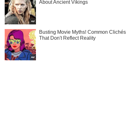
Тисни! Підписуйся! Читай тільки найкраще!
Підписатись
Підписатись
Кримінальні новини
"Страшні крики": очевидці...
Важливе