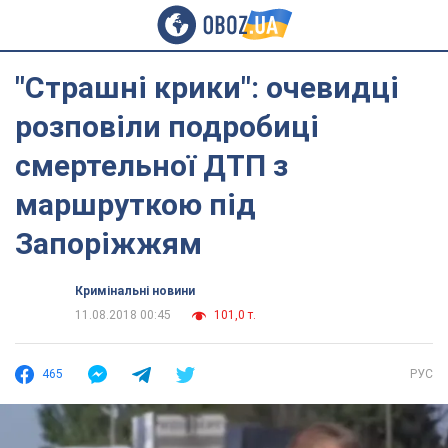
"Страшні крики": очевидці
розповіли подробиці
смертельної ДТП з
маршруткою під
Запоріжжям
Кримінальні новини
11.08.2018 00:45
101,0 т.
465
РУС