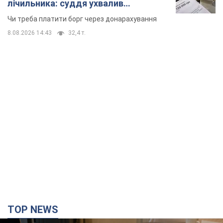
TOP NEWS
Нардепи взяли гроші з бюджету на оренду
елітних квартир у Києві: хто з парламентарів
просив кошти та де поселився