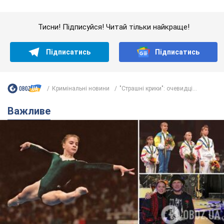
Українська гімнастка вразила президента США
і вперше почула "Слава Україні"! Як склалася
доля Подкопаєвої, яка 30 років тому виграла
"золото" Олімпіади
У фанатів донеччанки зберігся великий шматок килимового
покриття з надписом "Атланта-1996"
8.08.2026 18:30
39,4 т.
На Прикарпатті після аномальної
спеки пройшла потужна злива:
дороги перетворились на річки.