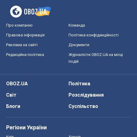
Світ
Розслідування
Блоги
Суспільство
Регіони України
Київ
Харків
Запоріжжя
Дніпро
Черкаси
Спорт
Футбол
Баскетбол
Хокей
Бокс
Формула-1
Моя школа