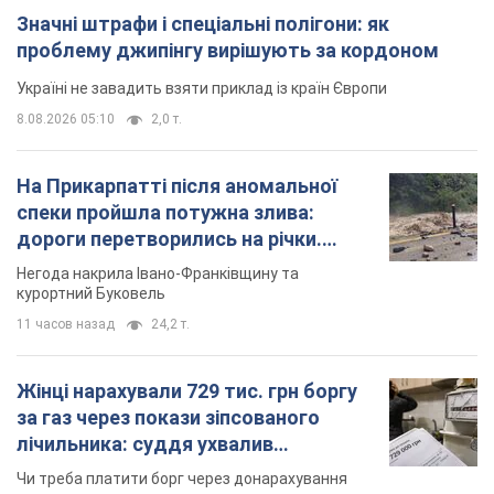
Значні штрафи і спеціальні полігони: як
проблему джипінгу вирішують за кордоном
Україні не завадить взяти приклад із країн Європи
8.08.2026 05:10
2,0 т.
На Прикарпатті після аномальної
спеки пройшла потужна злива:
дороги перетворились на річки.
Відео
Негода накрила Івано-Франківщину та
курортний Буковель
11 часов назад
24,2 т.
Жінці нарахували 729 тис. грн боргу
за газ через покази зіпсованого
лічильника: суддя ухвалив
неочікуване рішення
Чи треба платити борг через донарахування