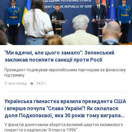
"Ми вдячні, але цього замало": Зеленський
закликав посилити санкції проти Росії
Президент подякував європейським партнерам за фінансову
підтримку
3 часа назад
34,5 т.
Українська гімнастка вразила президента США
і вперше почула "Слава Україні"! Як склалася
доля Подкопаєвої, яка 30 років тому виграла
"золото" Олімпіади
У фанатів донеччанки зберігся великий шматок килимового
покриття з надписом "Атланта-1996"