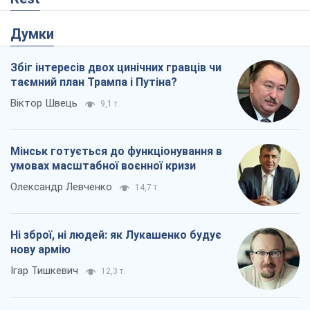
Думки
Збіг інтересів двох цинічних гравців чи
таємний план Трампа і Путіна?
Віктор Швець
9,1 т.
Мінськ готується до функціонування в
умовах масштабної воєнної кризи
Олександр Левченко
14,7 т.
Ні зброї, ні людей: як Лукашенко будує
нову армію
Ігар Тишкевич
12,3 т.