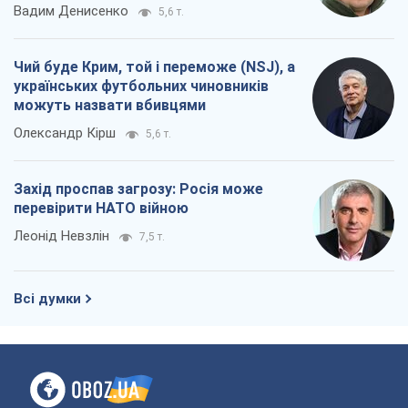
Вадим Денисенко
5,6 т.
Чий буде Крим, той і переможе (NSJ), а
українських футбольних чиновників
можуть назвати вбивцями
Олександр Кірш
5,6 т.
Захід проспав загрозу: Росія може
перевірити НАТО війною
Леонід Невзлін
7,5 т.
Всі думки