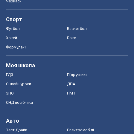
Черкаси
Спорт
Футбол
Баскетбол
Хокей
Бокс
Формула-1
Моя школа
ГДЗ
Підручники
Онлайн уроки
ДПА
ЗНО
НМТ
СНД посібники
Авто
Тест Драйв
Електромобілі