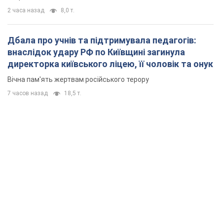
2 часа назад
8,0 т.
Дбала про учнів та підтримувала педагогів:
внаслідок удару РФ по Київщині загинула
директорка київського ліцею, її чоловік та онук
Вічна пам'ять жертвам російського терору
7 часов назад
18,5 т.