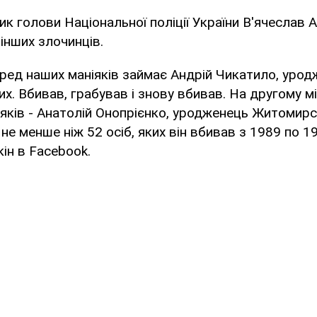
к голови Національної поліції України В'ячеслав 
 інших злочинців.
ред наших маніяків займає Андрій Чикатило, урод
их. Вбивав, грабував і знову вбивав. На другому м
іяків - Анатолій Онопрієнко, уродженець Житомирсь
не менше ніж 52 осіб, яких він вбивав з 1989 по 19
ін в Facebook.