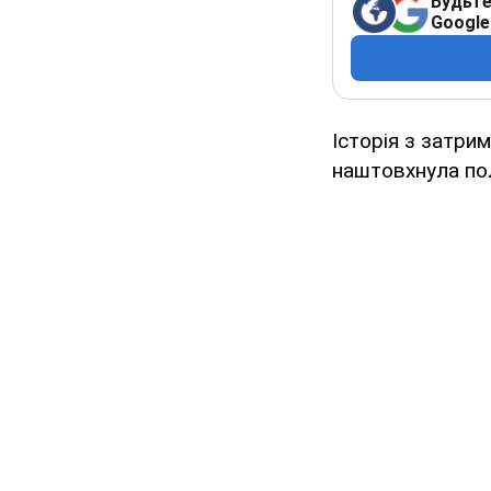
Будьте
Google
Історія з затри
наштовхнула пол