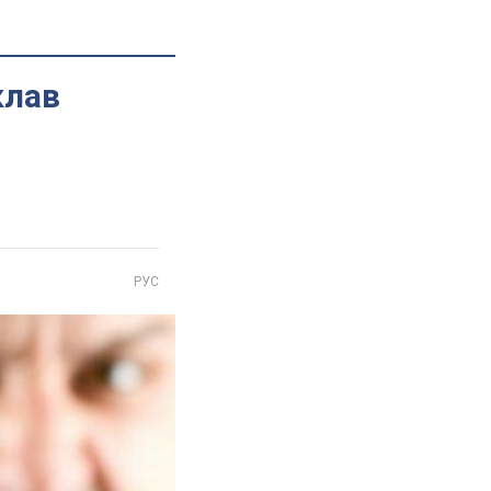
клав
РУС