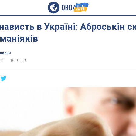
енависть в Україні: Аброськін с
 маніяків
новини
08
13,0 т.