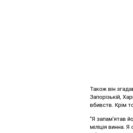
Також він згада
Запорізькій, Ха
вбивств. Крім т
"Я запам'ятав йо
міліція винна. Я