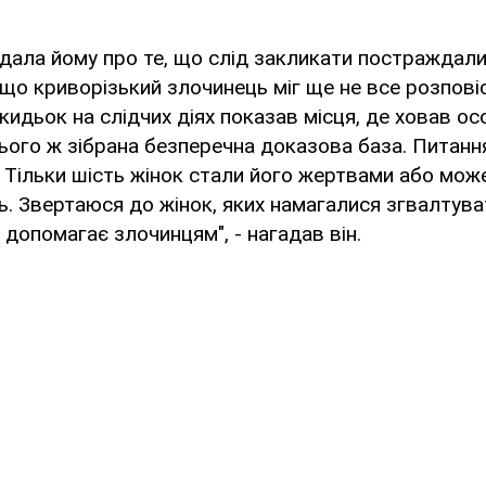
дала йому про те, що слід закликати постраждали
 що криворізький злочинець міг ще не все розповіс
кидьок на слідчих діях показав місця, де ховав осо
цього ж зібрана безперечна доказова база. Питання
. Тільки шість жінок стали його жертвами або може
. Звертаюся до жінок, яких намагалися згвалтува
 допомагає злочинцям", - нагадав він.