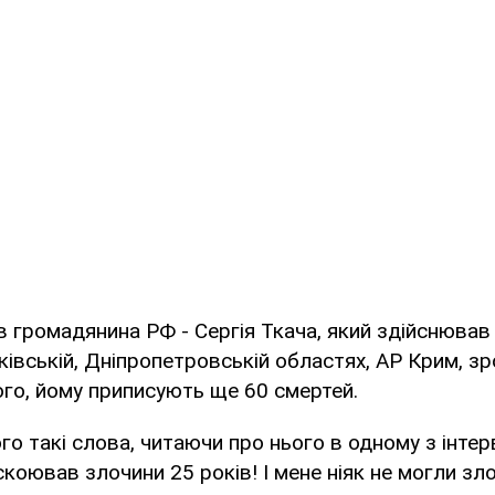
в громадянина РФ - Сергія Ткача, який здійснював
рківській, Дніпропетровській областях, АР Крим, з
ого, йому приписують ще 60 смертей.
го такі слова, читаючи про нього в одному з інтерв
 скоював злочини 25 років! І мене ніяк не могли зло