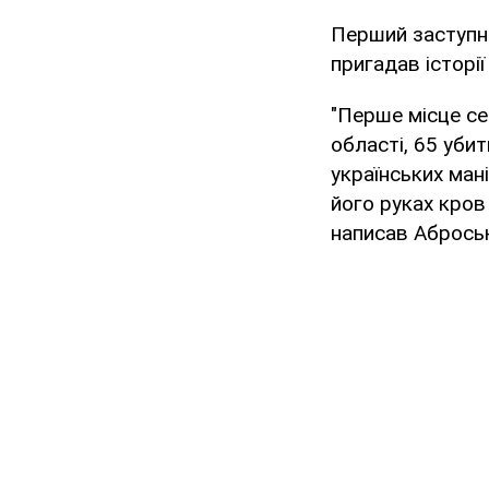
Перший заступни
пригадав історії
"Перше місце се
області, 65 убит
українських ман
його руках кров 
написав Аброськ