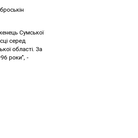
Аброськін
женець Сумської
ісці серед
кої області. За
96 роки", -