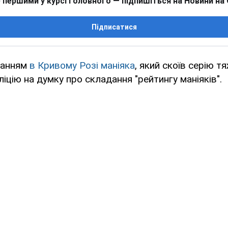
 першими у курсі головного — підпишіться на Новини на
Підписатися
манням
в Кривому Розі маніяка
, який скоїв серію т
іцію на думку про складання "рейтингу маніяків".