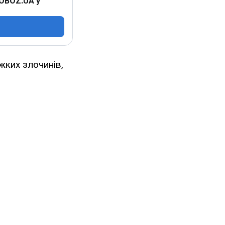
 OBOZ.UA у
яжких злочинів,