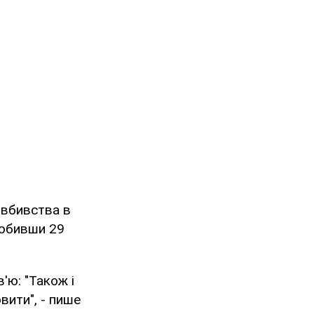
 вбивства в
робивши 29
'ю: "Також і
вити", - пише