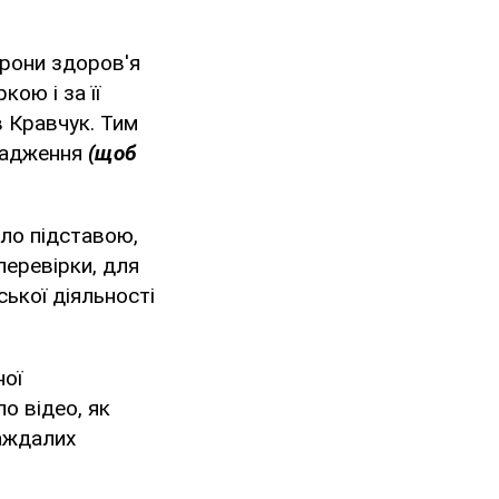
орони здоров'я
ою і за її
в Кравчук. Тим
овадження
(щоб
ало підставою,
перевірки, для
ької діяльності
ної
ло відео, як
раждалих