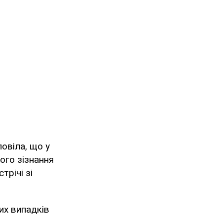
повіла, що у
ого зізнання
трічі зі
них випадків