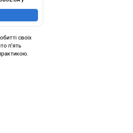
обитті своїх
ито п'ять
практикою.