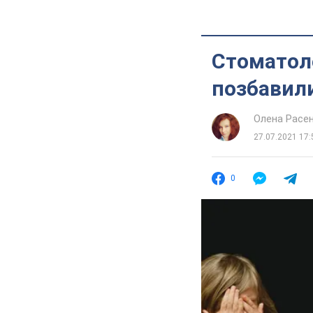
Стоматоло
позбавили
Олена Расе
27.07.2021 17:
0