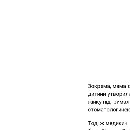
Зокрема, мама д
дитини утворили
жінку підтримали
стоматологинею,
Тоді ж медикині 