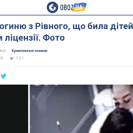
гиню з Рівного, що била дітей
 ліцензії. Фото
нко
Кримінальні новини
59
1,2 т.