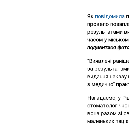
Як
повідомила
п
провело позапла
результатами ви
часом у міськом
подивитися фото,
"Виявлені раніш
за результатами
видання наказу 
з медичної прак
Нагадаємо, у Рі
стоматологічної 
вона разом зі с
маленьких пацієн