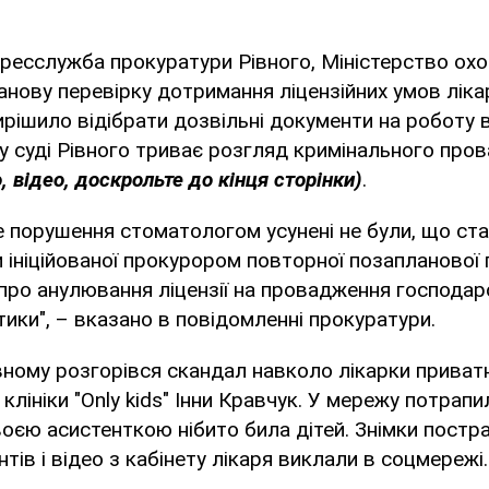
ресслужба прокуратури Рівного, Міністерство ох
нову перевірку дотримання ліцензійних умов лікарк
рішило відібрати дозвільні документи на роботу 
у суді Рівного триває розгляд кримінального пр
 відео, доскрольте до кінця сторінки)
.
е порушення стоматологом усунені не були, що ст
 ініційованої прокурором повторної позапланової 
про анулювання ліцензії на провадження господарс
тики", – вказано в повідомленні прокуратури.
вному розгорівся скандал навколо лікарки приват
клініки "Only kids" Інни Кравчук. У мережу потрапи
воєю асистенткою нібито била дітей. Знімки пост
тів і відео з кабінету лікаря виклали в соцмережі.