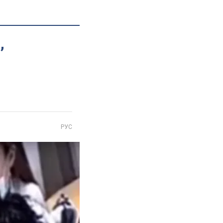
,
РУС