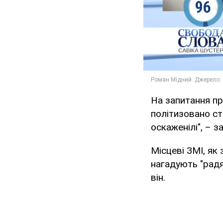
На запитання пр
політизовано ст
оскаженілі", – з
Місцеві ЗМІ, як
нагадують "радя
він.