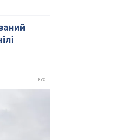
ований
ілі
РУС