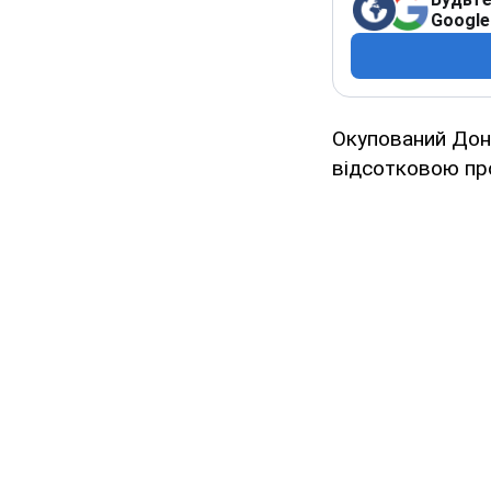
Google
Окупований Доне
відсотковою пр