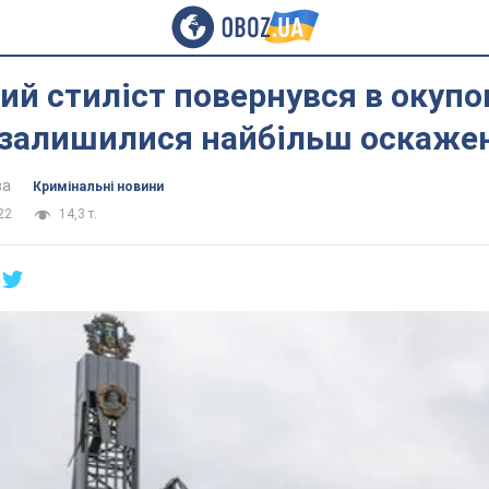
ий стиліст повернувся в окуп
 залишилися найбільш оскажен
ва
Кримінальні новини
22
14,3 т.