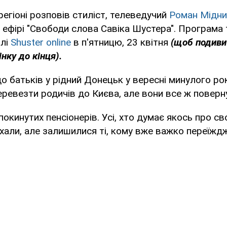
регіоні розповів стиліст, телеведучий
Роман Мідни
 ефірі "Свободи слова Савіка Шустера". Програм
алі
Shuster online
в п'ятницю, 23 квітня
(щоб подиви
нку до кінця).
о батьків у рідний Донецьк у вересні минулого рок
ревезти родичів до Києва, але вони все ж поверн
покинутих пенсіонерів. Усі, хто думає якось про с
їхали, але залишилися ті, кому вже важко переїждж