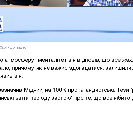
о атмосферу і менталітет він відповів, що все жах
ало, причому, як не важко здогадатися, залишили
аявив він.
 зазначив Мідний, на 100% пропагандистські. Тези "
нські звіти періоду застою" про те, що все нібито