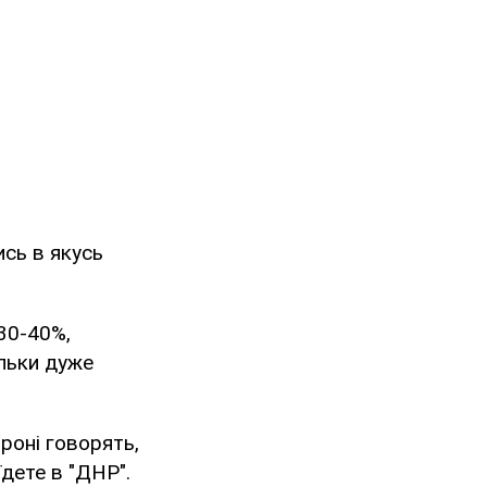
ись в якусь
 30-40%,
ільки дуже
роні говорять,
їдете в "ДНР".