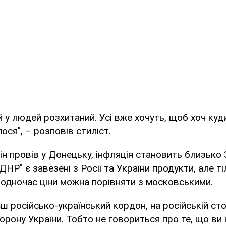
й у людей розхитаний. Усі вже хочуть, щоб хоч куд
ося", – розповів стиліст.
 він провів у Донецьку, інфляція становить близько
"ДНР" є завезені з Росії та України продукти, але т
 Водночас ціни можна порівняти з московськими.
ш російсько-український кордон, на російській сто
орону України. Тобто не говориться про те, що ви 