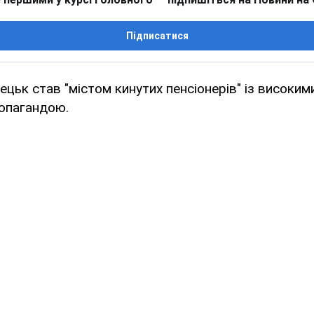
Підписатися
цьк став "містом кинутих пенсіонерів" із високими
опагандою.