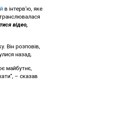
й
в інтерв'ю, яке
а транслювалася
тися відео,
у. Він розповів,
улися назад.
воє майбутнє,
ати", – сказав