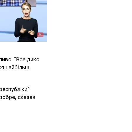
ливо. "Все дико
ся найбільш
республіки"
 добре, сказав