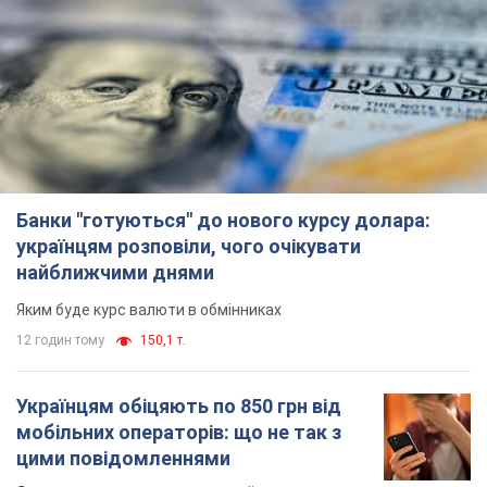
Банки "готуються" до нового курсу долара:
українцям розповіли, чого очікувати
найближчими днями
Яким буде курс валюти в обмінниках
12 годин тому
150,1 т.
Українцям обіцяють по 850 грн від
мобільних операторів: що не так з
цими повідомленнями
Як не потрапити в пастку шахраїв
6.08.2026 21:02
14,8 т.
Найдорожчий футболіст "Динамо"
забив "Карабаху" вже на 10-й хвилині
матчу. Відео
Поєдинок відбувається в Польщі