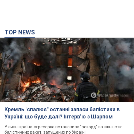
Кремль "спалює" останні запаси балістики в
Україні: що буде далі? Інтерв’ю з Шарпом
У липні країна-агресорка встановила "рекорд" за кількістю
балістичних ракет, запущених по Україні
4 години тому
45,1 т.
У Єкатеринбурзі атаковано склад Wildberries: є
влучання, піднявся дим. Фото і відео
Не допомогла росіянам навіть робота ППО
3 години тому
8,7 т.