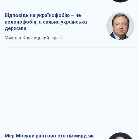
Мер Москви раптово схотів миру, як
стають послом у США й нові українські
топ-рейтинги
Олександр Кірш
1,5 т.
Про заплановану вирубку більше 600
дерев і теплотрасу: що відбувається на
Теремках у Києві
Владислав Самойленко
1,7 т.