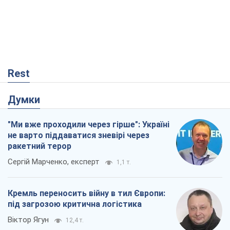
"Ми вже проходили через гірше": Україні
не варто піддаватися зневірі через
ракетний терор
Сергій Марченко, експерт
1,1 т.
Кремль переносить війну в тил Європи:
під загрозою критична логістика
Віктор Ягун
12,4 т.
Відповідь на українофобію – не
полонофобія, а сильна українська
держава
Микола Княжицький
69