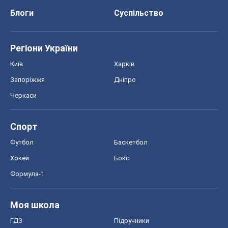
Спорт
Футбол
Баскетбол
Хокей
Бокс
Формула-1
Моя школа
ГДЗ
Підручники
Онлайн уроки
ДПА
ЗНО
НМТ
СНД посібники
Авто
Тест Драйв
Електромобілі