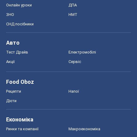
Акції
Сервіс
Food Oboz
Рецепти
Напої
Дієти
Економіка
Ринки та компанії
Макроекономіка
MedOboz
Новини медицини
MAMACLUB
Шоу
Афіша
Плітки