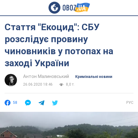
Стаття "Екоцид": СБУ
розслідує провину
чиновників у потопах на
заході України
Антон Малиновський
Кримінальні новини
26.06.2020 18:46
8,0 т.
58
РУС