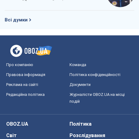
Про компанію
Команда
Правова інформація
Політика конфіденційності
Реклама на сайті
Документи
Редакційна політика
Журналісти OBOZ.UA на місці
подій
OBOZ.UA
Політика
Світ
Розслідування
Блоги
Суспільство
Регіони України
Київ
Харків
Запоріжжя
Дніпро
Черкаси