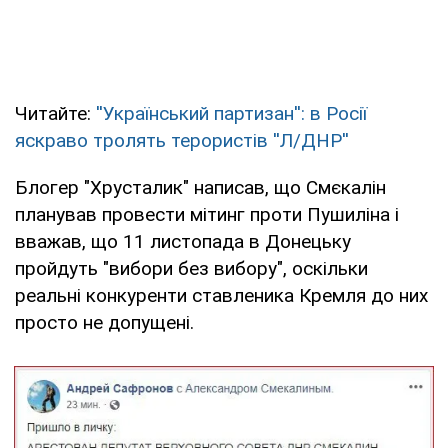
Читайте:
''Український партизан'': в Росії
яскраво тролять терористів ''Л/ДНР''
Блогер "Хрусталик" написав, що Смєкалін
планував провести мітинг проти Пушиліна і
вважав, що 11 листопада в Донецьку
пройдуть "вибори без вибору", оскільки
реальні конкуренти ставленика Кремля до них
просто не допущені.