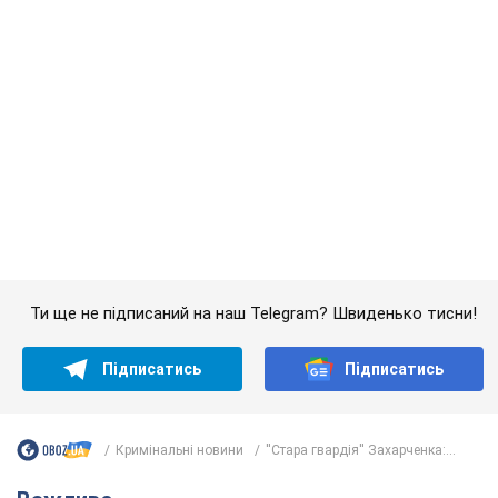
Ти ще не підписаний на наш Telegram? Швиденько тисни!
Підписатись
Підписатись
Кримінальні новини
''Стара гвардія'' Захарченка:...
Важливе
З 1 вересня українським вчителям підвищать