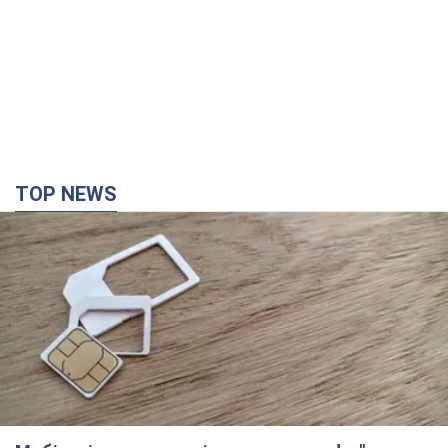
Мобільні оператори підвищили тарифи "до
межі", але якість зв'язку деградувала: чи варто
скаржитись на ціни
Чому ціни на мобільний зв'язок зросли у кілька разів і як
поліпшити якість інтернету на телефоні
4 години тому
33,0 т.
"Працюємо, щоб отримати пакети з ракетами
для ППО": Зеленський заслухав доповідь
Драпатого і анонсував нові кроки
Зокрема, він обговорив з головкомом кадрові питання в