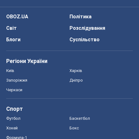
Черкаси
Спорт
Футбол
Баскетбол
Хокей
Бокс
Формула-1
Моя школа
ГДЗ
Підручники
Онлайн уроки
ДПА
ЗНО
НМТ
СНД посібники
Авто
Тест Драйв
Електромобілі