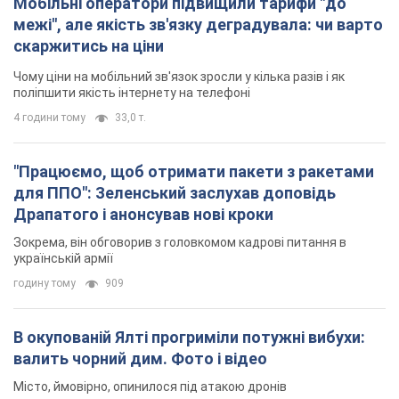
українській армії
годину тому
909
В окупованій Ялті прогриміли потужні вибухи:
валить чорний дим. Фото і відео
Місто, ймовірно, опинилося під атакою дронів
3 години тому
4,4 т.