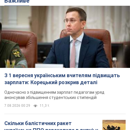
зарплати: Корецький розкрив деталі
Одночасно з підвищенням зарплат педагогам уряд
анонсував збільшення студентських стипендій
7.08.2026 00:29
11,3 т.
Скільки балістичних ракет
українська ППО перехопила в липні: у
Міноборони назвали цифру
Українська ППО працювала в умовах дефіциту
ракет-перехоплювачів
годину тому
4,5 т.
Ауріка Ротару через суд змінила
свою пенсію, на яку раніше
жалілася: скільки отримувала
співачка
У виплату не врахували зарплатню артистки за
час роботи в Чернівецькій філармонії