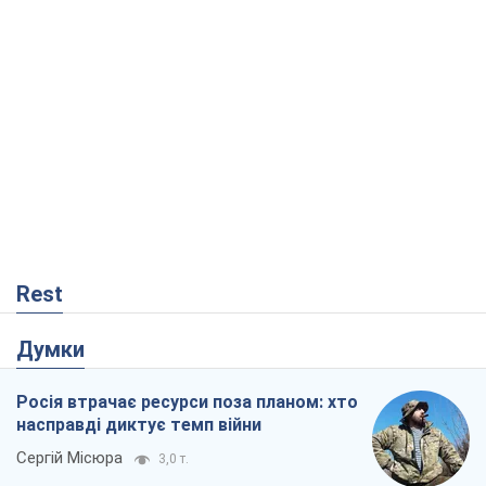
Думки
Росія втрачає ресурси поза планом: хто
насправді диктує темп війни
Сергій Місюра
3,0 т.
"Ми вже проходили через гірше": Україні
не варто піддаватися зневірі через
ракетний терор
Сергій Марченко, експерт
5,2 т.
КНДР як каталізатор війни, або Про
новий етап російсько-
північнокорейського союзу
Олексій Кущ
159