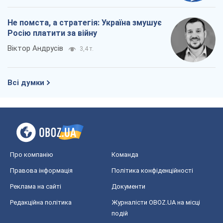
Про компанію
Команда
Правова інформація
Політика конфіденційності
Реклама на сайті
Документи
Редакційна політика
Журналісти OBOZ.UA на місці
подій
OBOZ.UA
Політика
Світ
Розслідування
Блоги
Суспільство
Регіони України
Київ
Харків
Запоріжжя
Дніпро