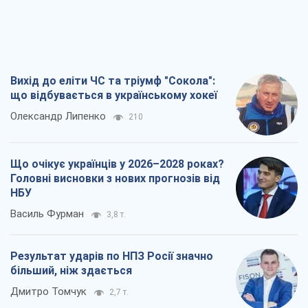
НБУ
Василь Фурман
3,8 т.
Результат ударів по НПЗ Росії значно
більший, ніж здається
Дмитро Томчук
2,7 т.
Не помста, а стратегія: Україна змушує
Росію платити за війну
Віктор Андрусів
3,4 т.
Всі думки