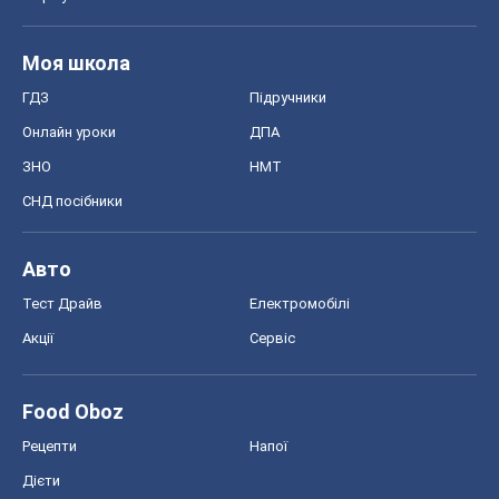
Акції
Сервіс
Food Oboz
Рецепти
Напої
Дієти
Економіка
Ринки та компанії
Макроекономіка
MedOboz
Новини медицини
MAMACLUB
Шоу
Афіша
Плітки