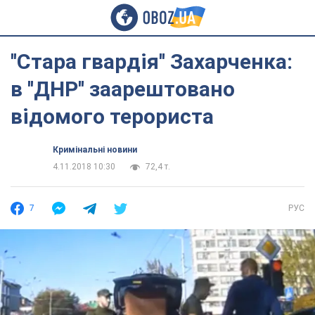
''Стара гвардія'' Захарченка:
в ''ДНР'' заарештовано
відомого терориста
Кримінальні новини
4.11.2018 10:30
72,4 т.
7
РУС