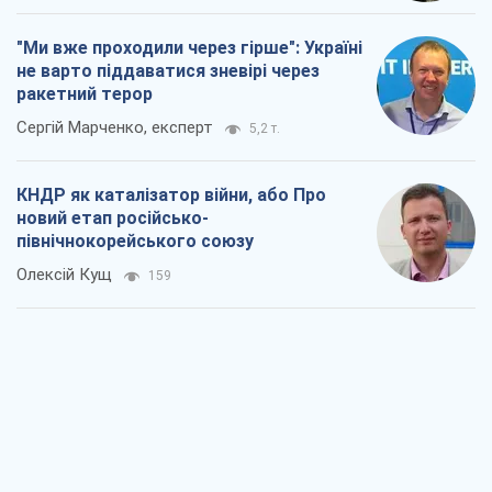
Вихід до еліти ЧС та тріумф "Сокола":
що відбувається в українському хокеї
Олександр Липенко
210
Що очікує українців у 2026–2028 роках?
Головні висновки з нових прогнозів від