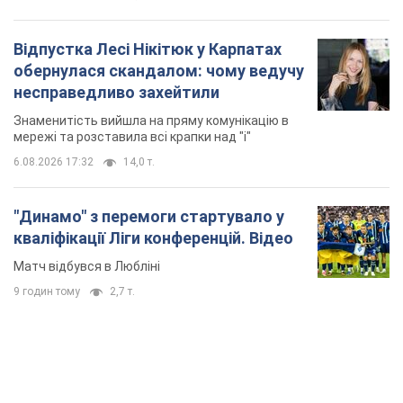
Відпустка Лесі Нікітюк у Карпатах
обернулася скандалом: чому ведучу
несправедливо захейтили
Знаменитість вийшла на пряму комунікацію в
мережі та розставила всі крапки над "і"
6.08.2026 17:32
14,0 т.
"Динамо" з перемоги стартувало у
кваліфікації Ліги конференцій. Відео
Матч відбувся в Любліні
9 годин тому
2,7 т.