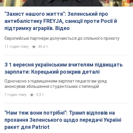
"Захист нашого життя": Зеленський про
антибалістику FREYJA, санкції проти Росії й
підтримку аграріїв. Відео
Європейські партнери долучаються до спільного проєкту
11 годин тому
86,6 т.
З 1 вересня українським вчителям підвищать
зарплати: Корецький розкрив деталі
Одночасно з підвищенням зарплат педагогам уряд
анонсував збільшення студентських стипендій
7 годин тому
5,5 т.
"Нам теж вони потрібні": Трамп відповів на
прохання Зеленського щодо передачі Україні
ракет для Patriot