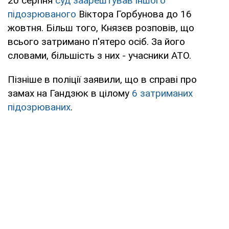
20 серпня
суд заарештував іншого
підозрюваного
Віктора Горбунова до 16
жовтня. Більш того, Князєв розповів, що
всього затримано п'ятеро осіб. За його
словами, більшість з них - учасники АТО.
Пізніше в поліції заявили, що в справі про
замах на Гандзюк в цілому
6 затриманих
підозрюваних
.