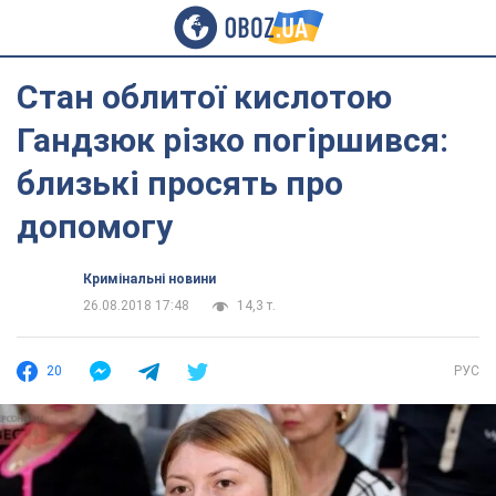
Стан облитої кислотою
Гандзюк різко погіршився:
близькі просять про
допомогу
Кримінальні новини
26.08.2018 17:48
14,3 т.
20
РУС