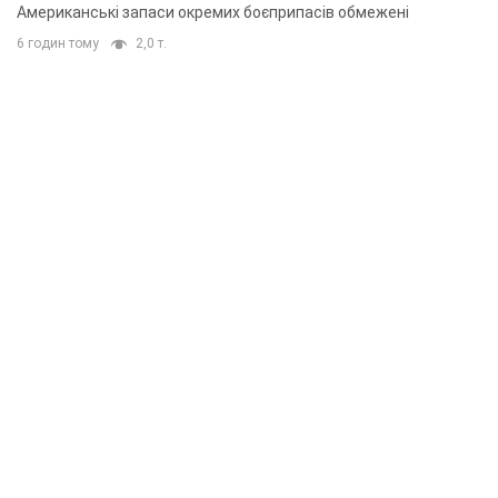
Американські запаси окремих боєприпасів обмежені
6 годин тому
2,0 т.