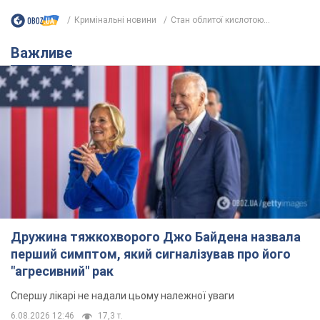
Кримінальні новини
Стан облитої кислотою...
Важливе
Дружина тяжкохворого Джо Байдена назвала
перший симптом, який сигналізував про його
"агресивний" рак
Спершу лікарі не надали цьому належної уваги
6.08.2026 12:46
17,3 т.