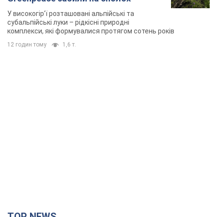
У високогір'ї розташовані альпійські та
субальпійські луки – рідкісні природні
комплекси, які формувалися протягом сотень років
12 годин тому
1,6 т.
TOP NEWS