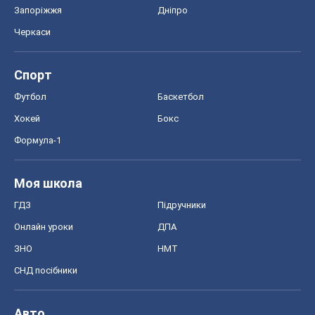
Запоріжжя
Дніпро
Черкаси
Спорт
Футбол
Баскетбол
Хокей
Бокс
Формула-1
Моя школа
ГДЗ
Підручники
Онлайн уроки
ДПА
ЗНО
НМТ
СНД посібники
Авто