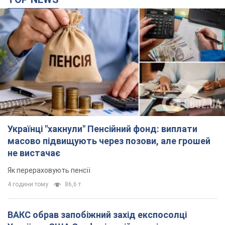
Українці "хакнули" Пенсійний фонд: виплати
масово підвищують через позови, але грошей
не вистачає
Як перераховують пенсії
4 години тому
86,6 т.
ВАКС обрав запобіжний захід експосолці