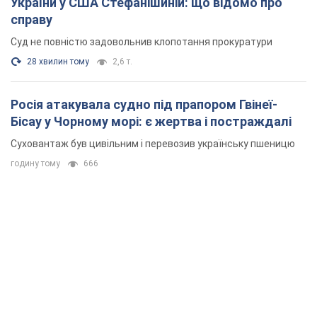
України у США Стефанішиній: що відомо про
справу
Суд не повністю задовольнив клопотання прокуратури
28 хвилин тому
2,6 т.
Росія атакувала судно під прапором Гвінеї-
Бісау у Чорному морі: є жертва і постраждалі
Суховантаж був цивільним і перевозив українську пшеницю
годину тому
666