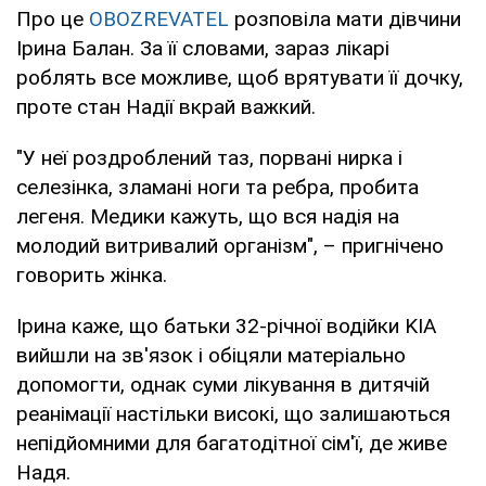
Про це
OBOZREVATEL
розповіла мати дівчини
Ірина Балан. За її словами, зараз лікарі
роблять все можливе, щоб врятувати її дочку,
проте стан Надії вкрай важкий.
"У неї роздроблений таз, порвані нирка і
селезінка, зламані ноги та ребра, пробита
легеня. Медики кажуть, що вся надія на
молодий витривалий організм", – пригнічено
говорить жінка.
Ірина каже, що батьки 32-річної водійки KIA
вийшли на зв'язок і обіцяли матеріально
допомогти, однак суми лікування в дитячій
реанімації настільки високі, що залишаються
непідйомними для багатодітної сім'ї, де живе
Надя.