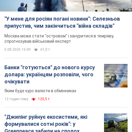
"У мене для росіян погані новини": Селезньов
припустив, чим закінчиться "війна складів"
Москва може стати "островом" і зануритися в темряву,
спрогнозував військовий експерт
5.08.2026 16:00
61,0 т.
Банки "готуються" до нового курсу
долара: українцям розповіли, чого
очікувати
Яким буде курс валюти в обмінниках
12 годин тому
120,5 т.
"Джипінг руйнує екосистеми, які
формувалися сотні років": у
Greenpeace забили на сполох