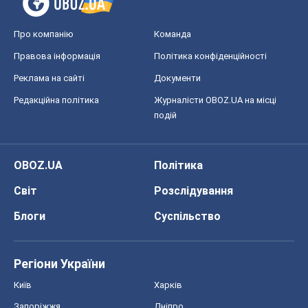
OBOZ.UA
Політика
Світ
Розслідування
Блоги
Суспільство
Регіони України
Київ
Харків
Запоріжжя
Дніпро
Черкаси
Спорт
Футбол
Баскетбол
Хокей
Бокс
Формула-1