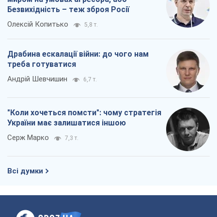
"Коли хочеться помсти": чому стратегія
України має залишатися іншою
Серж Марко
7,3 т.
Всі думки
Про компанію
Команда
Правова інформація
Політика конфіденційності
Реклама на сайті
Документи
Редакційна політика
Журналісти OBOZ.UA на місці
подій