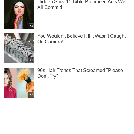
Ти ще не підписаний на наш Telegram? Швиденько тисни!
Підписатись
Підписатись