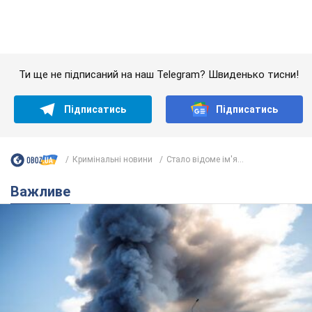
Кримінальні новини
Стало відоме ім'я...
Важливе
"У мене для росіян погані новини": Селезньов
припустив, чим закінчиться "війна складів"
Москва може стати "островом" і зануритися в темряву,
спрогнозував військовий експерт
5.08.2026 16:00
59,1 т.