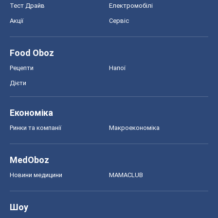
Економіка
Ринки та компанії
Макроекономіка
MedOboz
Новини медицини
MAMACLUB
Шоу
Афіша
Плітки
Краса
Мода
Жіночий журнал