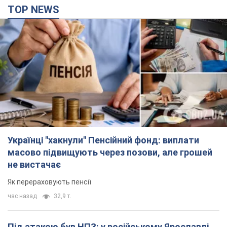
Українці "хакнули" Пенсійний фонд: виплати
масово підвищують через позови, але грошей
не вистачає
Як перераховують пенсії
час назад
32,9 т.
Під атакою був НПЗ: у російському Ярославлі
прогриміла серія вибухів. Фото і відео
У промисловій зоні зафіксовано кілька осередків пожежі
2 часа назад
2,1 т.
ЗСУ відмінусували ще 1330 окупантів та збили
понад 1800 російських БПЛА – Генштаб