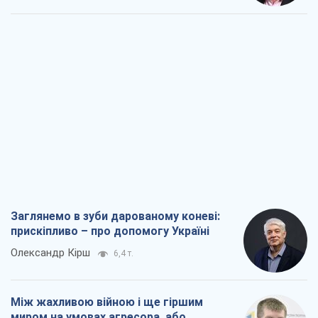
Заглянемо в зуби дарованому коневі:
прискіпливо – про допомогу Україні
Олександр Кірш
6,4 т.
Між жахливою війною і ще гіршим
миром на умовах агресора, або
Безвихідність – теж зброя Росії
Олексій Копитько
5,8 т.
Драбина ескалації війни: до чого нам
треба готуватися
Андрій Шевчишин
6,7 т.