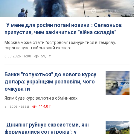
Банки "готуються" до нового курсу
долара: українцям розповіли, чого
очікувати
Яким буде курс валюти в обмінниках
9 часов назад
114,0 т.
"Джипінг руйнує екосистеми, які
формувалися сотні років": у
Greenpeace забили на сполох
У високогір'ї розташовані альпійські та
субальпійські луки – рідкісні природні
комплекси, які формувалися протягом сотень років
9 часов назад
1,1 т.