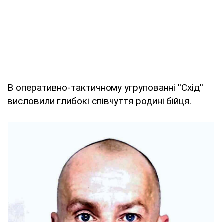
В оперативно-тактичному угрупованні ''Схід''
висловили глибокі співчуття родині бійця.