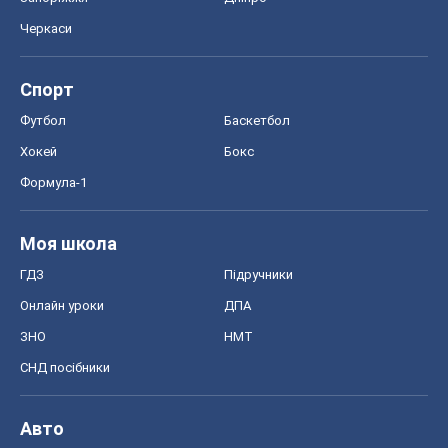
Моя школа
ГДЗ
Підручники
Онлайн уроки
ДПА
ЗНО
НМТ
СНД посібники
Авто
Тест Драйв
Електромобілі
Акції
Сервіс
Food Oboz
Рецепти
Напої
Дієти