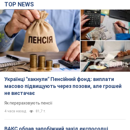
TOP NEWS
Українці "хакнули" Пенсійний фонд: виплати
масово підвищують через позови, але грошей
не вистачає
Як перераховують пенсії
4 часа назад
81,7 т.
ВАКС обрав запобіжний захід експосолці