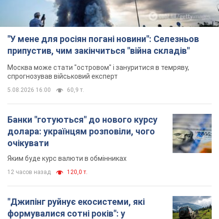
"У мене для росіян погані новини": Селезньов
припустив, чим закінчиться "війна складів"
Москва може стати "островом" і зануритися в темряву,
спрогнозував військовий експерт
5.08.2026 16:00
60,9 т.
Банки "готуються" до нового курсу
долара: українцям розповіли, чого
очікувати
Яким буде курс валюти в обмінниках
12 часов назад
120,0 т.
"Джипінг руйнує екосистеми, які
формувалися сотні років": у