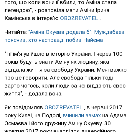
того, що коли вони її вбили, то Аміна стала
легендою", - розповіла мати Аміни Ірина
Камінська в інтерв'ю
OBOZREVATEL
.
Читайте:
"Аміна Окуева додала б": Муждабаев
пояснив, хто насправді побив Найєма
"І її ім'я увійшло в історію України. І через 100
років будуть знати Аміну як людину, яка
віддала життя за свободу України. Мені важко
про це говорити. Але свобода тільки тоді
варто чогось, коли люди за неї віддають своє
життя", - додала вона.
Як повідомляв
OBOZREVATEL
, в червні 2017
року Києві, на Подолі,
вчинили замах
на Адама
Осмаєва і його дружину Аміну Окуеву. 30
жовтня 2017 року внаслідок диверсійного