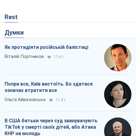
Rest
Думки
Як протидіяти російській балістиці
Віталій Портников
17,4 т.
Попри все, Київ вистоїть. Бо здатися
означає втратити все
Ольга Айвазовська
11,4 т.
В США батьки через суд звинувачують
TikTok у смерті своїх дітей, або Атака
КНР на молодь