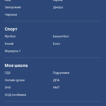
Запоріжжя
Дніпро
Черкаси
Спорт
Футбол
Баскетбол
Хокей
Бокс
Формула-1
Моя школа
ГДЗ
Підручники
Онлайн уроки
ДПА
ЗНО
НМТ
СНД посібники