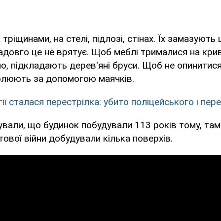
тріщинами, на стелі, підлозі, стінах. Їх замазуют
адовго це не врятує. Щоб меблі трималися на крив
о, підкладають дерев'яні бруси. Щоб не опинитися
олюють за допомогою маячків.
ії сталася перестрілка: убито поліцейського і пер
ували, що будинок побудували 113 років тому, там
тової війни добудували кілька поверхів.