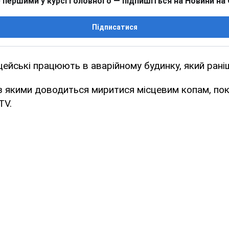
 першими у курсі головного — підпишіться на Новини на
Підписатися
іцейські працюють в аварійному будинку, який рані
з якими доводиться миритися місцевим копам, по
TV.