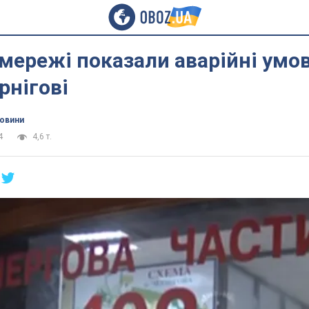
 мережі показали аварійні умо
рнігові
новини
4
4,6 т.