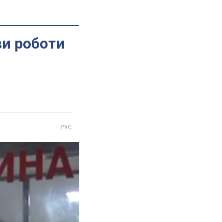
ви роботи
РУС