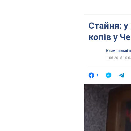
Стайня: у
копів у Че
Кримінальні 
1.06.2018 10:0
1