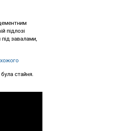
ь цементним
ій підлозі
 під завалами,
ехожого
 була стайня.