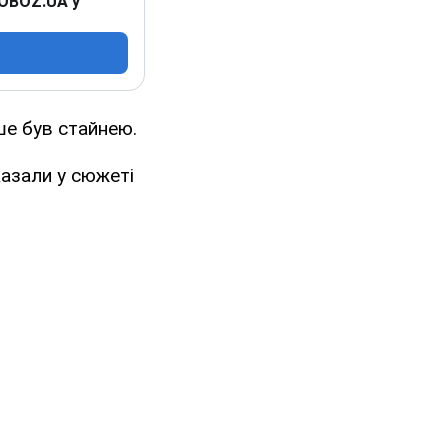
 OBOZ.UA у
ше був стайнею.
казали у сюжеті