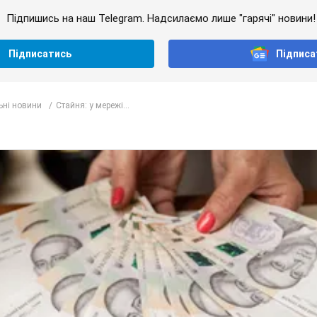
Підпишись на наш Telegram. Надсилаємо лише "гарячі" новини!
Підписатись
Підписа
ьні новини
Стайня: у мережі...