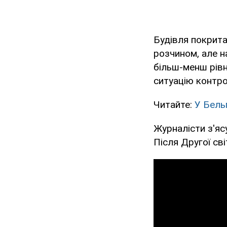
Будівля покрита 
розчином, але н
більш-менш рівн
ситуацію контр
Читайте:
У Бельг
Журналісти з'яс
Після Другої сві