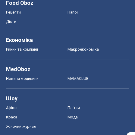
Food Oboz
Рецепти
Напої
Дієти
Економіка
Ринки та компанії
Макроекономіка
MedOboz
Новини медицини
MAMACLUB
Шоу
Афіша
Плітки
Краса
Мода
Жіночий журнал