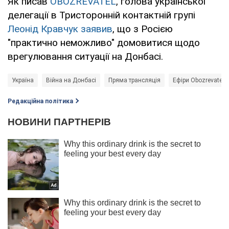
Як писав
OBOZREVATEL
, голова української
делегації в Тристоронній контактній групі
Леонід Кравчук заявив
, що з Росією
"практично неможливо" домовитися щодо
врегулювання ситуації на Донбасі.
Україна
Війна на Донбасі
Пряма трансляція
Ефіри Obozrevatel 
Редакційна політика