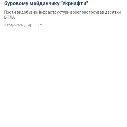
буровому майданчику "Укрнафти"
Проти видобувної інфраструктури ворог застосував десятки
БПЛА
9 годин тому
6,9 т.