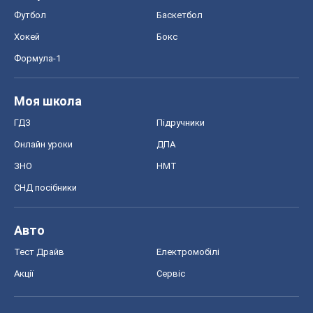
Футбол
Баскетбол
Хокей
Бокс
Формула-1
Моя школа
ГДЗ
Підручники
Онлайн уроки
ДПА
ЗНО
НМТ
СНД посібники
Авто
Тест Драйв
Електромобілі
Акції
Сервіс