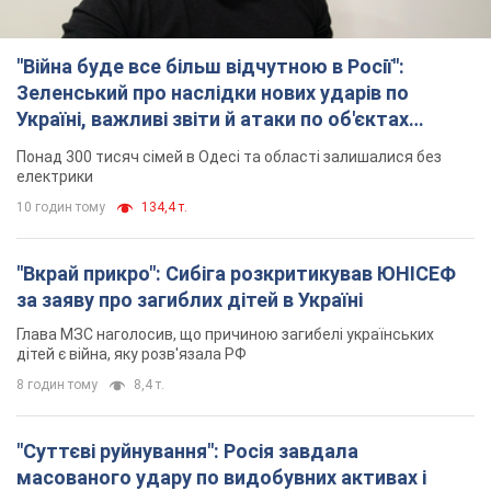
"Війна буде все більш відчутною в Росії":
Зеленський про наслідки нових ударів по
Україні, важливі звіти й атаки по об'єктах
ворога. Відео
Понад 300 тисяч сімей в Одесі та області залишалися без
електрики
10 годин тому
134,4 т.
"Вкрай прикро": Сибіга розкритикував ЮНІСЕФ
за заяву про загиблих дітей в Україні
Глава МЗС наголосив, що причиною загибелі українських
дітей є війна, яку розв'язала РФ
8 годин тому
8,4 т.
"Суттєві руйнування": Росія завдала
масованого удару по видобувних активах і