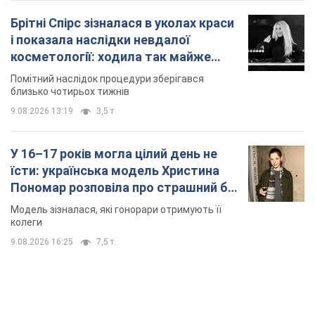
Брітні Спірс зізналася в уколах краси
і показала наслідки невдалої
косметології: ходила так майже
місяць
Помітний наслідок процедури зберігався
близько чотирьох тижнів
9.08.2026 13:19
3,5 т.
У 16–17 років могла цілий день не
їсти: українська модель Христина
Пономар розповіла про страшний бік
модельної кар’єри
Модель зізналася, які гонорари отримують її
колеги
9.08.2026 16:25
7,5 т.