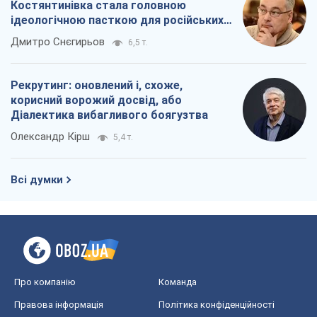
Костянтинівка стала головною
ідеологічною пасткою для російських
окупантів
Дмитро Снєгирьов
6,5 т.
Рекрутинг: оновлений і, схоже,
корисний ворожий досвід, або
Діалектика вибагливого боягузтва
Олександр Кірш
5,4 т.
Всі думки
Про компанію
Команда
Правова інформація
Політика конфіденційності