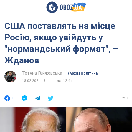
США поставлять на місце
Росію, якщо увійдуть у
"нормандський формат", –
Жданов
Тетяна Гайжевська
(Архів) Політика
18.02.2021 13:11
12,4 т.
8
РУС