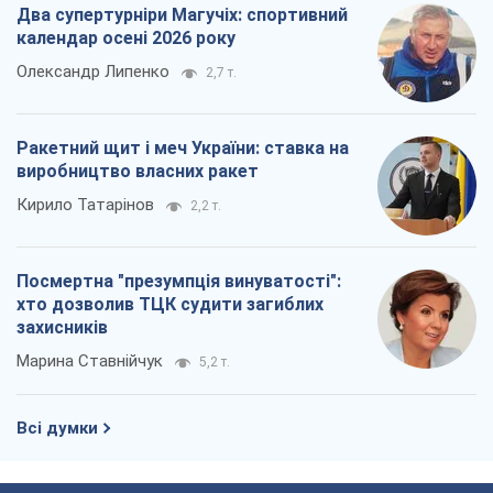
Два супертурніри Магучіх: спортивний
календар осені 2026 року
Олександр Липенко
2,7 т.
Ракетний щит і меч України: ставка на
виробництво власних ракет
Кирило Татарінов
2,2 т.
Посмертна "презумпція винуватості":
хто дозволив ТЦК судити загиблих
захисників
Марина Ставнійчук
5,2 т.
Всі думки