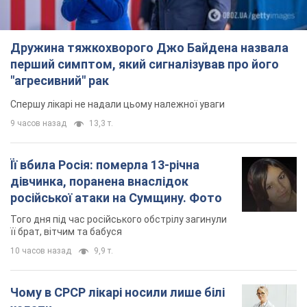
Дружина тяжкохворого Джо Байдена назвала
перший симптом, який сигналізував про його
"агресивний" рак
Спершу лікарі не надали цьому належної уваги
9 часов назад
13,3 т.
Її вбила Росія: померла 13-річна
дівчинка, поранена внаслідок
російської атаки на Сумщину. Фото
Того дня під час російського обстрілу загинули
її брат, вітчим та бабуся
10 часов назад
9,9 т.
Чому в СРСР лікарі носили лише білі