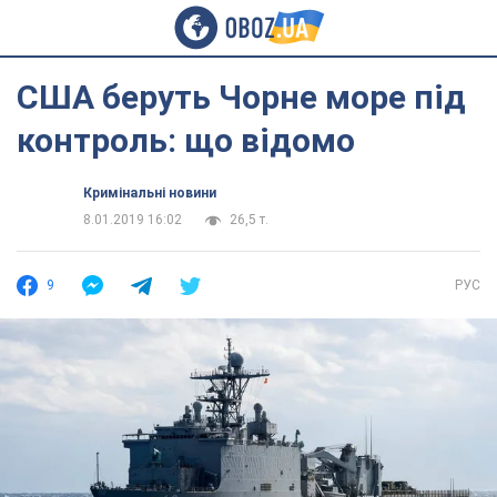
США беруть Чорне море під
контроль: що відомо
Кримінальні новини
8.01.2019 16:02
26,5 т.
9
РУС