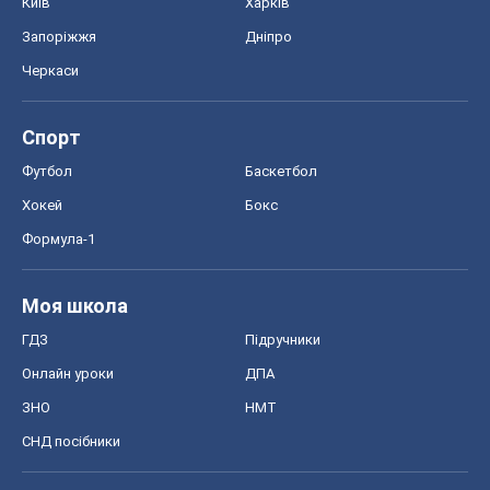
Київ
Харків
Запоріжжя
Дніпро
Черкаси
Спорт
Футбол
Баскетбол
Хокей
Бокс
Формула-1
Моя школа
ГДЗ
Підручники
Онлайн уроки
ДПА
ЗНО
НМТ
СНД посібники