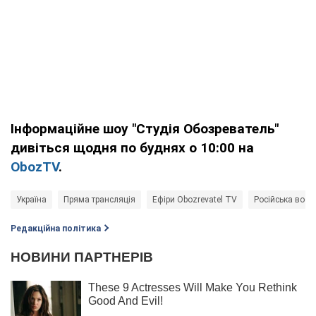
Інформаційне шоу "Студія Обозреватель"
дивіться щодня по буднях о 10:00 на
ObozTV
.
Україна
Пряма трансляція
Ефіри Obozrevatel TV
Російська воєн
Редакційна політика