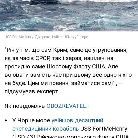
"Річ у тім, що сам Крим, саме це угруповання,
як за часів СРСР, так і зараз, націлені на
протидію саме Шостому Флоту США. Але
воювати замість нас при цьому все одно ніхто
не буде. Цим ми повинні займатися самі" , —
підсумував експерт.
Як повідомляв
OBOZREVATEL
:
У Чорне море
увійшов десантний
експедиційний корабель
USS FortMcHenry
(LSD 43) Військово-морського флоту США.