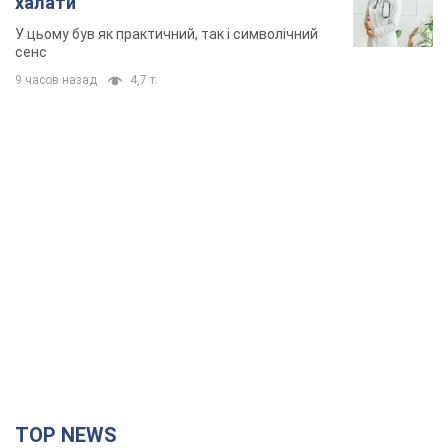
халати
У цьому був як практичний, так і символічний
сенс
9 часов назад
4,7 т.
TOP NEWS