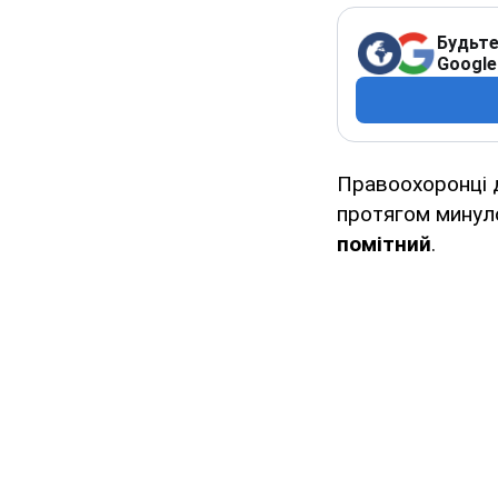
Будьте
Google
Правоохоронці д
протягом минуло
помітний
.