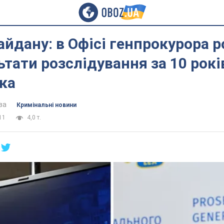
йдану: в Офісі генпрокурора р
ьтати розслідування за 10 рокі
ка
ва
Кримінальні новини
11
4,0 т.