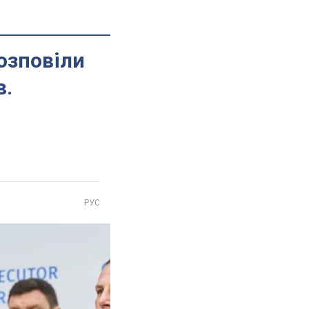
озповіли
в.
РУС