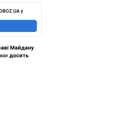
 OBOZ.UA у
раві Майдану
дами
досить