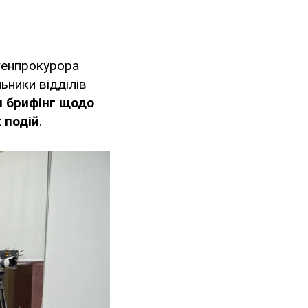
генпрокурора
ьники відділів
и брифінг щодо
 подій
.