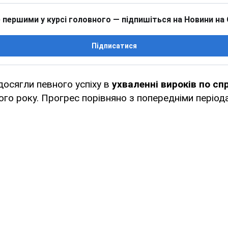
 першими у курсі головного — підпишіться на Новини на
Підписатися
осягли певного успіху в
ухваленні вироків по сп
го року. Прогрес порівняно з попередніми періо