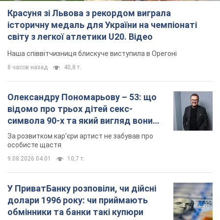
Красуня зі Львова з рекордом виграла
історичну медаль для України на чемпіонаті
світу з легкої атлетики U20. Відео
Наша співвітчизниця блискуче виступила в Орегоні
8 часов назад
40,8 т.
Олександру Пономарьову – 53: що
відомо про трьох дітей секс-
символа 90-х та який вигляд вони
мають
За розвитком кар'єри артист не забував про
особисте щастя
9.08.2026 04:01
10,7 т.
У ПриватБанку розповіли, чи дійсні
долари 1996 року: чи приймають
обмінники та банки такі купюри