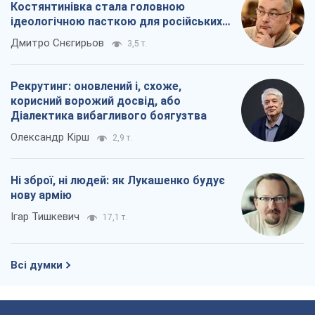
Костянтинівка стала головною
ідеологічною пасткою для російських
окупантів
Дмитро Снєгирьов
3,5 т.
Рекрутинг: оновлений і, схоже,
корисний ворожий досвід, або
Діалектика вибагливого боягузтва
Олександр Кірш
2,9 т.
Ні зброї, ні людей: як Лукашенко будує
нову армію
Ігар Тишкевич
17,1 т.
Всі думки