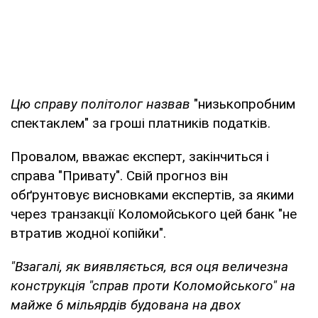
Цю справу політолог назвав
"низькопробним
спектаклем" за гроші платників податків.
Провалом, вважає експерт, закінчиться і
справа "Привату". Свій прогноз він
обґрунтовує висновками експертів, за якими
через транзакції Коломойського цей банк "не
втратив жодної копійки".
"Взагалі, як виявляється, вся оця величезна
конструкція "справ проти Коломойського" на
майже 6 мільярдів будована на двох