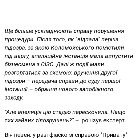
Ще більше ускладнюють справу порушення
процедури. Після того, як "відпала" перша
підозра, за якою Коломойського помістили
під варту, апеляційна інстанція мала випустити
бізнесмена з СІЗО. Далі ж події мали
розгортатися за схемою: вручення другої
підозри – передача справи до суду першої
інстанції – обрання нового запобіжного
заходу.
"Але апеляція цю стадію перескочила. Нащо
тих зайвих тілозрушень?" –
іронізує експерт.
Він певен: у разі фіаско зі справою "Привату"