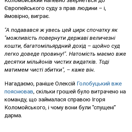
Коломойський напевно звернеться до
Європейського суду з прав людини
–
і,
ймовірно, виграє.
"А подавався ж увесь цей цирк спочатку як
"можливість повернути державі величезні
кошти, багатомільярдний дохід – щойно суд
легко доведе провину!". Натомість маємо вже
десятки мільйонів чистих видатків. Тоді
матимем чисті збитки", – каже він.
Нагадаємо, раніше Олексій
Голобуцький вже
пояснював
, скільки грошей було витрачено на
команду, що займалася справою Ігоря
Коломойського, і чому вони були "спущені"
дарма.