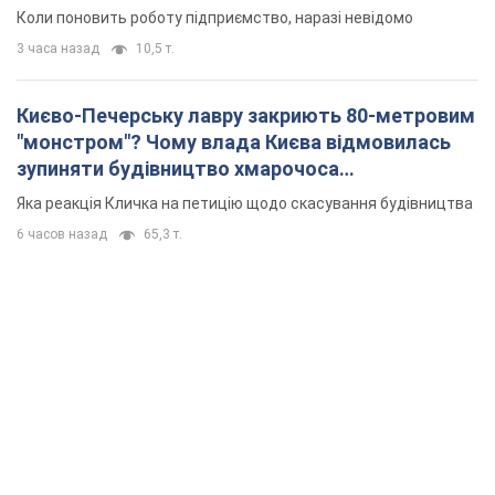
Коли поновить роботу підприємство, наразі невідомо
3 часа назад
10,5 т.
Києво-Печерську лавру закриють 80-метровим
"монстром"? Чому влада Києва відмовилась
зупиняти будівництво хмарочоса
"московського вірянина"
Яка реакція Кличка на петицію щодо скасування будівництва
6 часов назад
65,3 т.