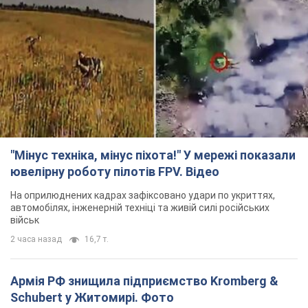
"Мінус техніка, мінус піхота!" У мережі показали
ювелірну роботу пілотів FPV. Відео
На оприлюднених кадрах зафіксовано удари по укриттях,
автомобілях, інженерній техніці та живій силі російських
військ
2 часа назад
16,7 т.
Армія РФ знищила підприємство Kromberg &
Schubert у Житомирі. Фото