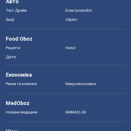
Авто
Тест Драйв
Електромобілі
Акції
Сервіс
Food Oboz
Рецепти
Напої
Дієти
Економіка
Ринки та компанії
Макроекономіка
MedOboz
Новини медицини
MAMACLUB