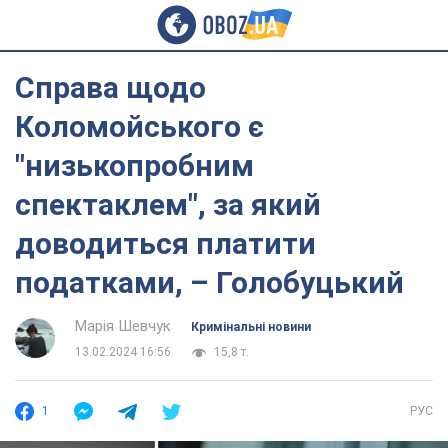
Справа щодо
Коломойського є
"низькопробним
спектаклем", за який
доводиться платити
податками, – Голобуцький
Марія Шевчук
Кримінальні новини
13.02.2024 16:56
15,8 т.
1
РУС