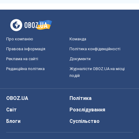
Світ
Розслідування
Блоги
Суспільство
Регіони України
Київ
Харків
Запоріжжя
Дніпро
Черкаси
Спорт
Футбол
Баскетбол
Хокей
Бокс
Формула-1
Моя школа