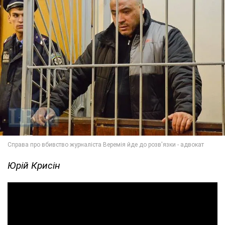
Юрій Крисін