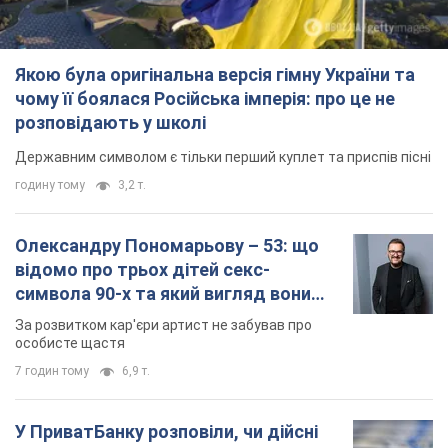
особисте щастя
7 годин тому
6,9 т.
У ПриватБанку розповіли, чи дійсні
долари 1996 року: чи приймають
обмінники та банки такі купюри
Що робити, якщо банки та обмінні пункти не
приймають старі долари
8 годин тому
60,0 т.