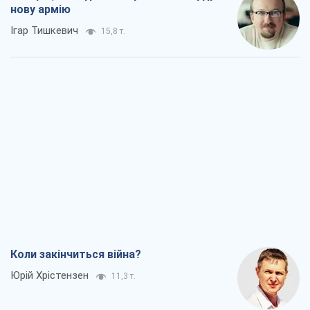
Коли закінчиться війна?
Юрій Хрістензен
11,3 т.
Україна вступила в надзвичайний
економічний стан. Чи є світло вкінці
тунелю?
Вадим Денисенко
9,2 т.
Чий буде Крим, той і переможе (NSJ), а
українських футбольних чиновників
можуть назвати вбивцями
Олександр Кірш
8,7 т.
Захід проспав загрозу: Росія може
перевірити НАТО війною