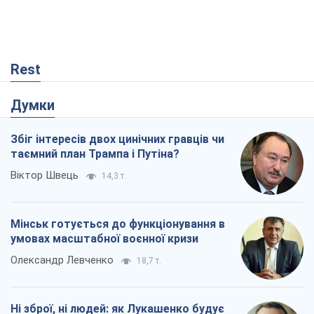
Олександр Левченко
18,7 т.
Ні зброї, ні людей: як Лукашенко будує
нову армію
Ігар Тишкевич
15,8 т.