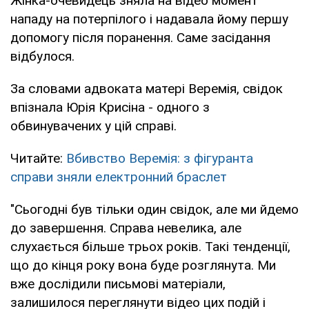
Жінка-очевидець зняла на відео момент
нападу на потерпілого і надавала йому першу
допомогу після поранення. Саме засідання
відбулося.
За словами адвоката матері Веремія, свідок
впізнала Юрія Крисіна - одного з
обвинувачених у цій справі.
Читайте:
Вбивство Веремія: з фігуранта
справи зняли електронний браслет
"Сьогодні був тільки один свідок, але ми йдемо
до завершення. Справа невелика, але
слухається більше трьох років. Такі тенденції,
що до кінця року вона буде розглянута. Ми
вже дослідили письмові матеріали,
залишилося переглянути відео цих подій і