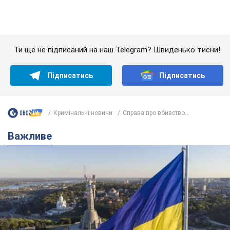
Якою була оригінальна версія гімну України та
чому її боялася Російська імперія: про це не
розповідають у школі
Державним символом є тільки перший куплет та приспів пісні
годину тому
3,2 т.
Олександру Пономарьову – 53: що
відомо про трьох дітей секс-
символа 90-х та який вигляд вони
мають
За розвитком кар'єри артист не забував про