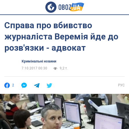
Справа про вбивство
журналіста Веремія йде до
розв'язки - адвокат
Кримінальні новини
7.10.2017 00:30
9,2 т.
2
РУС