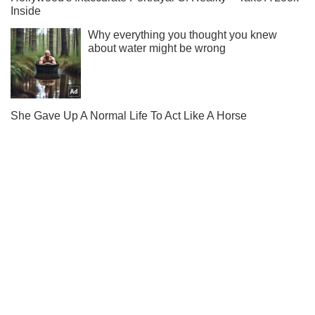
Ти ще не підписаний на наш Telegram? Швиденько тисни!
Підписатись
Підписатись
Кримінальні новини
Справа про вбивство...
Важливе