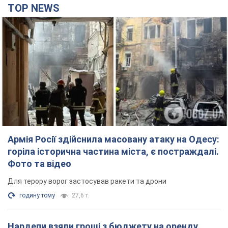
Для терору ворог застосував ракети та дрони
годину тому
27,6 т.
Нардепи взяли гроші з бюджету на оренду
елітних квартир у Києві: хто з парламентарів
просив кошти та де поселився
Як працює особлива соціальна гарантія та хто нею
користується
4 години тому
49,0 т.
Російська армія обстріляла дві сусідні
багатоповерхівки в Харкові: двоє загиблих,
більше 20 постраждалих
Ворог навмисно обстрілює житлові будинки
22 хвилини тому
2,7 т.