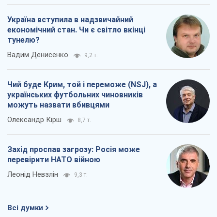
Леонід Невзлін
9,3 т.
Всі думки
Про компанію
Команда
Правова інформація
Політика конфіденційності
Реклама на сайті
Документи
Редакційна політика
Журналісти OBOZ.UA на місці
подій
OBOZ.UA
Політика