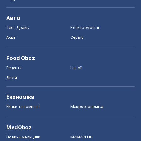
MedOboz
Новини медицини
MAMACLUB
Шоу
Афіша
Плітки
Краса
Мода
Жіночий журнал