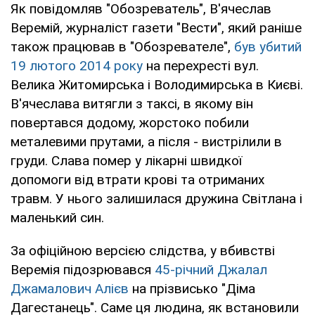
Як повідомляв "Обозреватель", В'ячеслав
Веремій, журналіст газети "Вести", який раніше
також працював в "Обозревателе",
був убитий
19 лютого 2014 року
на перехресті вул.
Велика Житомирська і Володимирська в Києві.
В'ячеслава витягли з таксі, в якому він
повертався додому, жорстоко побили
металевими прутами, а після - вистрілили в
груди. Слава помер у лікарні швидкої
допомоги від втрати крові та отриманих
травм. У нього залишилася дружина Світлана і
маленький син.
За офіційною версією слідства, у вбивстві
Веремія підозрювався
45-річний Джалал
Джамалович Алієв
на прізвисько "Діма
Дагестанець". Саме ця людина, як встановили