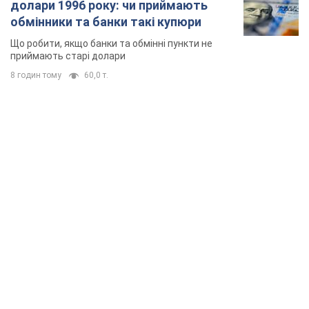
TOP NEWS
Армія Росії здійснила масовану атаку на Одесу:
горіла історична частина міста, є постраждалі.
Фото та відео