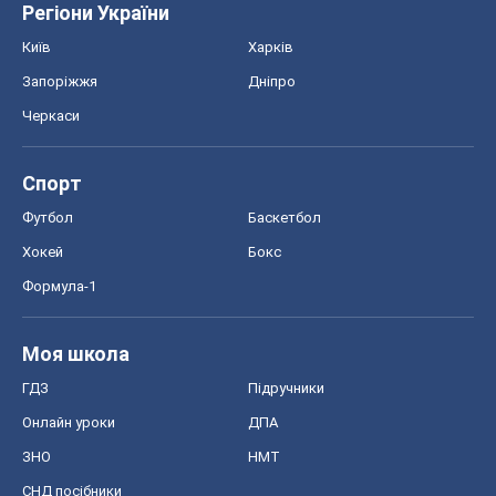
ГДЗ
Підручники
Онлайн уроки
ДПА
ЗНО
НМТ
СНД посібники
Авто
Тест Драйв
Електромобілі
Акції
Сервіс
Food Oboz
Рецепти
Напої
Дієти
Економіка
Ринки та компанії
Макроекономіка