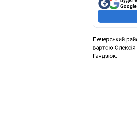
Будьте
Google
Печерський райо
вартою Олексія 
Гандзюк.