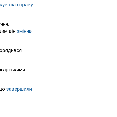
ікувала справу
чня.
цим він
змінив
порядився
гарськими
 що
завершили