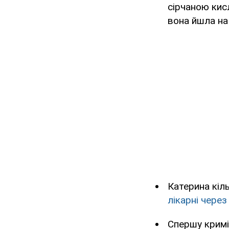
сірчаною кис
вона йшла на
Катерина кіл
лікарні чере
Спершу кримі