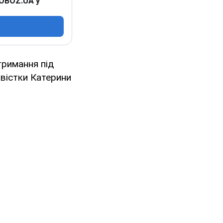
 OBOZ.UA у
тримання під
ивістки Катерини