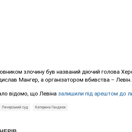
овником злочину був названий діючий голова Хер
ислав Мангер, а організатором вбивства – Левін.
ало відомо, що Левіна
залишили під арештом до л
Печерський суд
Катерина Гандзюк