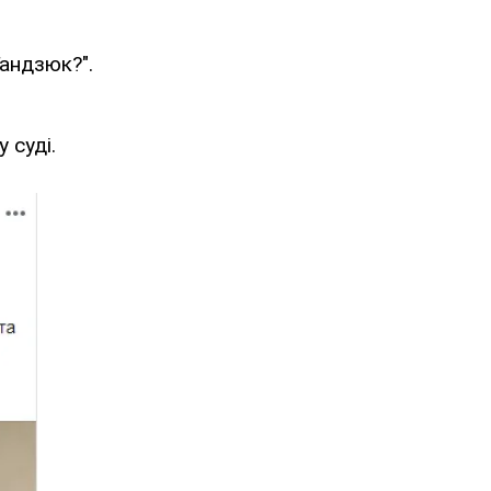
андзюк?".
 суді.