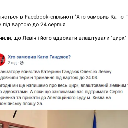
яється в Facebook-спільноті "Хто замовив Катю Г
 під вартою до 24 серпня.
чили, що Левін і його адвокати влаштували "цирк" у