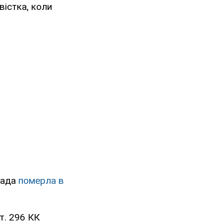
вістка, коли
пада
померла в
т. 296 КК