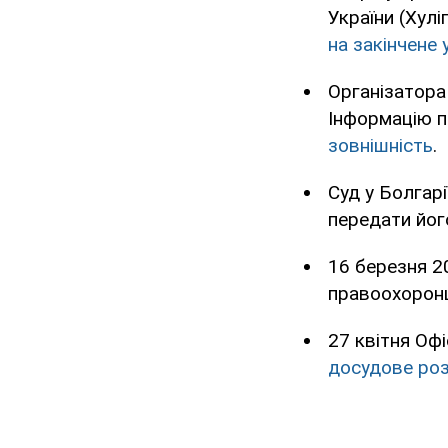
України (Хулі
на закінчене
Організатора
Інформацію п
зовнішність
.
Суд у Болгарі
передати його
16 березня 2
правоохорон
27 квітня Оф
досудове роз