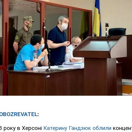
OBOZREVATEL
:
8 року в Херсоні
Катерину Гандзюк облили
концен