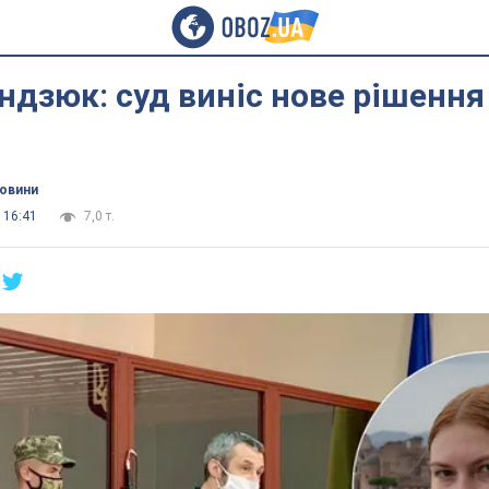
ндзюк: суд виніс нове рішенн
новини
 16:41
7,0 т.