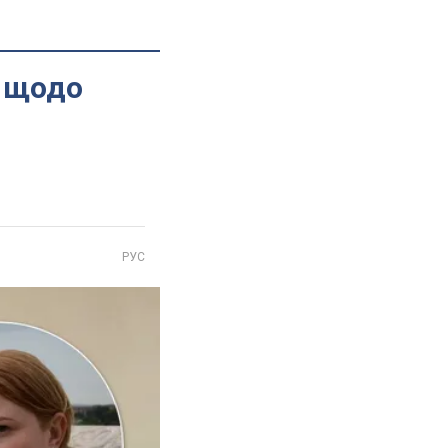
я щодо
РУС