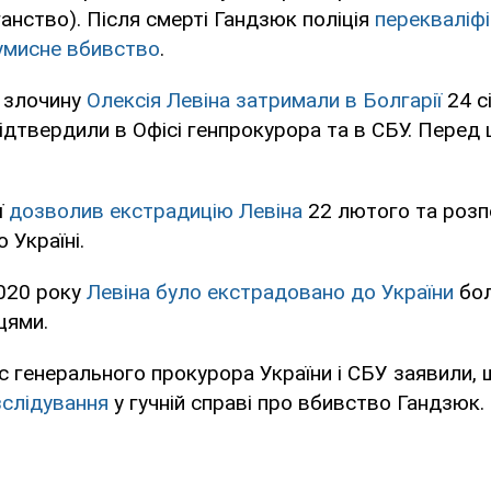
ганство). Після смерті Гандзюк поліція
перекваліф
 умисне вбивство
.
 злочину
Олексія Левіна затримали в Болгарії
24 сі
ідтвердили в Офісі генпрокурора та в СБУ. Перед 
ї
дозволив екстрадицію Левіна
22 лютого та роз
 Україні.
020 року
Левіна було екстрадовано до України
бол
цями.
іс генерального прокурора України і СБУ заявили,
слідування
у гучній справі про вбивство Гандзюк.