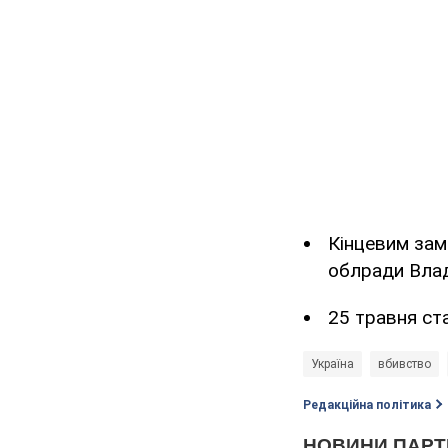
Кінцевим зам
облради Влад
25 травня ст
Україна
вбивство
Редакційна політика