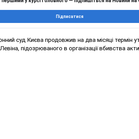
 першими у курсі головного — підпишіться на Новини на
Підписатися
нний суд Києва продовжив на два місяці термін у
Левіна, підозрюваного в організації вбивства акт