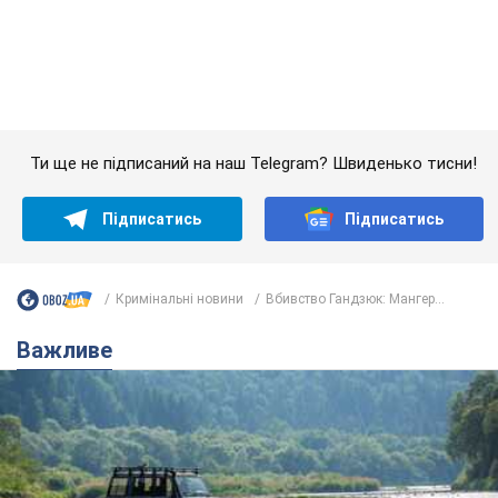
Важливе
Значні штрафи і спеціальні полігони: як
проблему джипінгу вирішують за кордоном
Україні не завадить взяти приклад із країн Європи
8.08.2026 05:10
1,9 т.
На Прикарпатті після аномальної