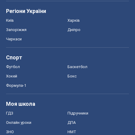
Формула-1
Моя школа
ГДЗ
Підручники
Онлайн уроки
ДПА
ЗНО
НМТ
СНД посібники
Авто
Тест Драйв
Електромобілі
Акції
Сервіс
Food Oboz
Рецепти
Напої
Дієти