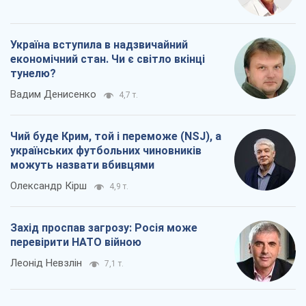
Захід проспав загрозу: Росія може
перевірити НАТО війною
Леонід Невзлін
7,1 т.
Всі думки
Про компанію
Команда
Правова інформація
Політика конфіденційності
Реклама на сайті
Документи
Редакційна політика
Журналісти OBOZ.UA на місці
подій