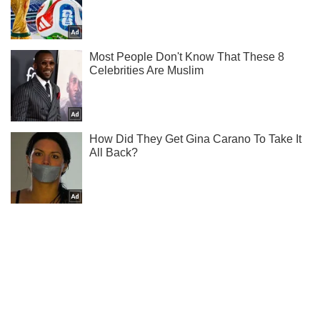
Ти ще не підписаний на наш Telegram? Швиденько тисни!
Підписатись
Підписатись
Кримінальні новини
Вбивство Гандзюк: Мангер...