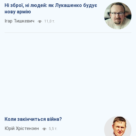
Коли закінчиться війна?
Юрій Хрістензен
5,5 т.
Україна вступила в надзвичайний
економічний стан. Чи є світло вкінці
тунелю?
Вадим Денисенко
4,7 т.
Чий буде Крим, той і переможе (NSJ), а
українських футбольних чиновників
можуть назвати вбивцями
Олександр Кірш
4,9 т.