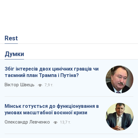
Мінськ готується до функціонування в
умовах масштабної воєнної кризи
Олександр Левченко
13,7 т.
Ні зброї, ні людей: як Лукашенко будує
нову армію
Ігар Тишкевич
11,0 т.