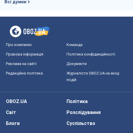
OBOZ.UA
Політика
Світ
Розслідування
Блоги
Суспільство
Регіони України
Київ
Харків
Запоріжжя
Дніпро
Черкаси
Спорт
Футбол
Баскетбол
Хокей
Бокс