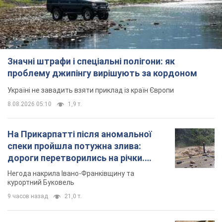
спеки пройшла потужна злива:
дороги перетворились на річки.
Відео
Негода накрила Івано-Франківщину та
курортний Буковель
9 часов назад
21,0 т.
Жінці нарахували 729 тис. грн боргу
за газ через покази зіпсованого
лічильника: суддя ухвалив
неочікуване рішення
Чи треба платити борг через донарахування
4 часа назад
30,5 т.