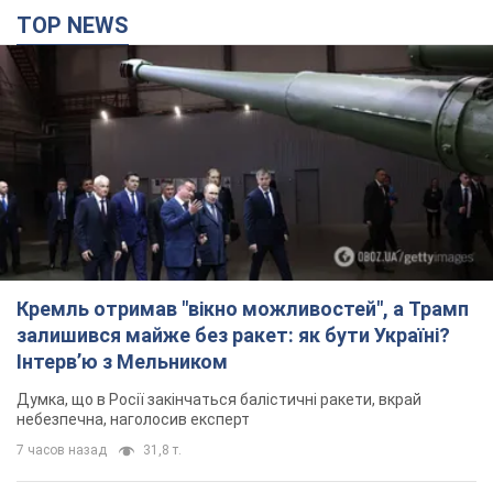
Кремль отримав "вікно можливостей", а Трамп
залишився майже без ракет: як бути Україні?
Інтерв’ю з Мельником
Думка, що в Росії закінчаться балістичні ракети, вкрай
небезпечна, наголосив експерт
7 часов назад
31,8 т.
Україна має домовленості на щомісячну
поставку ракет до Patriot від США: Зеленський
розкрив подробиці
Київ також веде активні переговори з європейськими
партнерами
5 часов назад
34,3 т.
Дбала про учнів та підтримувала педагогів:
внаслідок удару РФ по Київщині загинула
директорка київського ліцею, її чоловік та онук