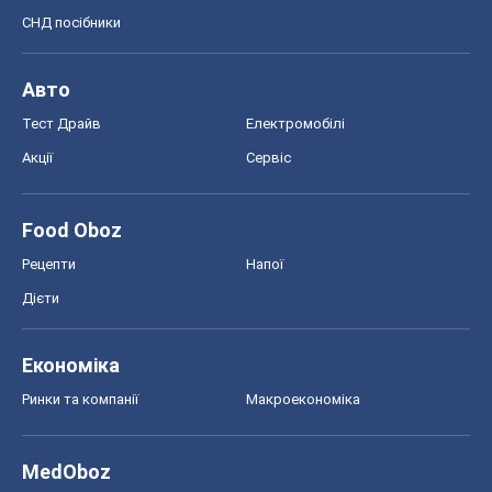
Економіка
Ринки та компанії
Макроекономіка
MedOboz
Новини медицини
MAMACLUB
Шоу
Афіша
Плітки
Краса
Мода
Жіночий журнал