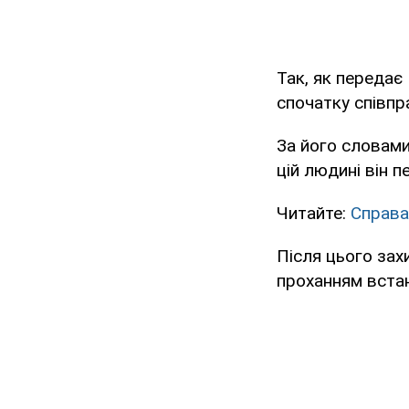
Так, як передає
спочатку співп
За його словами
цій людині він 
Читайте:
Справа
Після цього зах
проханням встан