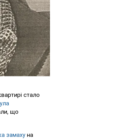
квартирі стало
ула
али, що
ка замаху
на