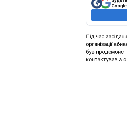
Будьте
Google
Під час засідан
організації вби
був продемонстр
контактував з о