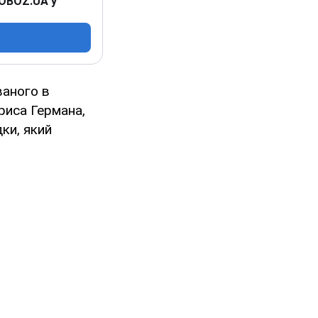
 OBOZ.UA у
ваного в
риса Германа,
ки, який