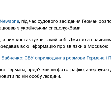
Newsone
, під час судового засідання Герман розп
рацював з українським спецслужбами.
, з ним контактував такий собі Дмитро з позивним
передавав всю інформацію про зв'язки з Москвою.
 Бабченко: СБУ оприлюднила розмови Германа і 
ист Германа, пред'явивши фотографію, звернувся 
овити по ній особу людини.