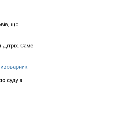
овів, що
 Дітріх. Саме
Пивоварник
до суду з