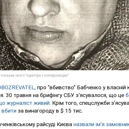
OBOZREVATEL
, про "вбивство" Бабченко у власній 
я. 30 травня на брифінгу СБУ з'ясувалося, що це
б
 що журналіст живий.
Крім того, спецслужби з'ясув
 вбити
за винагороду в $ 15 тис.
вченківському райсуді Києва
назвали ім'я замовни