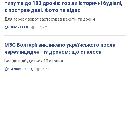
типу та до 100 дронів: горіли історичні будівлі,
є постраждалі. Фото та відео
Для терору ворог застосував ракети та дрони
час назад
54,9 т.
МЗС Болгарії викликало українського посла
через інцидент із дроном: що сталося
Бесіда відбудеться 10 серпня
4 часа назад
5,7 т.