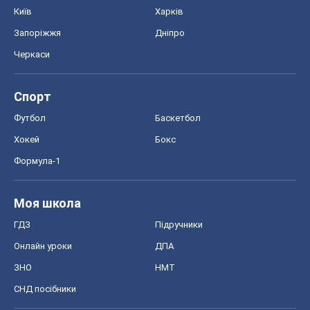
Київ
Харків
Запоріжжя
Дніпро
Черкаси
Спорт
Футбол
Баскетбол
Хокей
Бокс
Формула-1
Моя школа
ГДЗ
Підручники
Онлайн уроки
ДПА
ЗНО
НМТ
СНД посібники