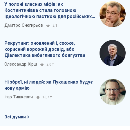
У полоні власних міфів: як
Костянтинівка стала головною
ідеологічною пасткою для російських
окупантів
Дмитро Снєгирьов
2,1 т.
Рекрутинг: оновлений і, схоже,
корисний ворожий досвід, або
Діалектика вибагливого боягузтва
Олександр Кірш
2,0 т.
Ні зброї, ні людей: як Лукашенко будує
нову армію
Ігар Тишкевич
16,7 т.
Всі думки