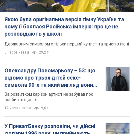
Якою була оригінальна версія гімну України та
чому її боялася Російська імперія: про це не
розповідають у школі
Державним символом є тільки перший куплет та приспів пісні
6 часов назад
29,2 т.
Олександру Пономарьову – 53: що
відомо про трьох дітей секс-
символа 90-х та який вигляд вони
мають
За розвитком кар'єри артист не забував про
особисте щастя
12 часов назад
9,6 т.
У ПриватБанку розповіли, чи дійсні
долари 1996 року: чи приймають