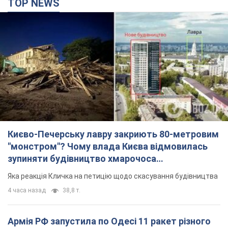
TOP NEWS
Києво-Печерську лавру закриють 80-метровим
"монстром"? Чому влада Києва відмовилась
зупиняти будівництво хмарочоса
"московського вірянина"
Яка реакція Кличка на петицію щодо скасування будівництва
4 часа назад
38,8 т.
Армія РФ запустила по Одесі 11 ракет різного