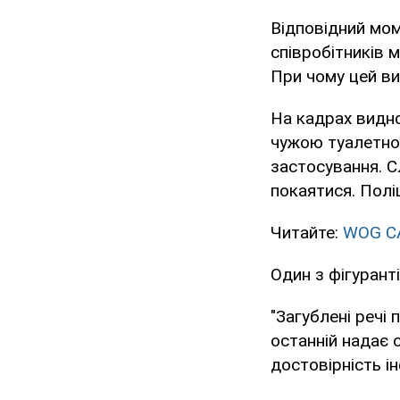
Відповідний мо
співробітників 
При чому цей ви
На кадрах видно
чужою туалетно
застосування. С
покаятися. Полі
Читайте:
WOG CA
Один з фігурант
"Загублені речі 
останній надає 
достовірність ін