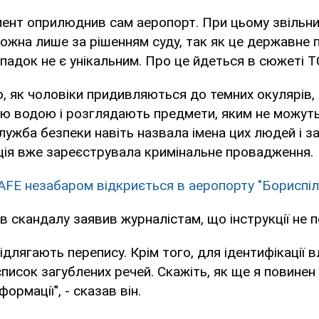
мент оприлюднив сам аеропорт. При цьому звільн
можна лише за рішенням суду, так як це державне 
падок не є унікальним. Про це йдеться в сюжеті Т
, як чоловіки придивляються до темних окулярів,
ю водою і розглядають предмети, яким не можуть
лужба безпеки навіть назвала імена цих людей і за
ція вже зареєструвала кримінальне провадження.
FE незабаром відкриється в аеропорту "Бориспіл
ів скандалу заявив журналістам, що інструкції не 
підлягають перепису. Крім того, для ідентифікації 
список загублених речей. Скажіть, як ще я повинен
формації", - сказав він.