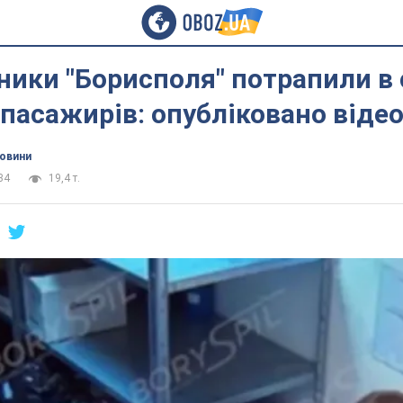
ники "Борисполя" потрапили в
 пасажирів: опубліковано віде
новини
34
19,4 т.