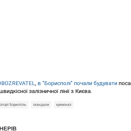
OBOZREVATEL
,
в "Борисполі" почали будувати
поса
идкісної залізничної лінії з Києва.
опорт Бориспіль
скандали
кримінал