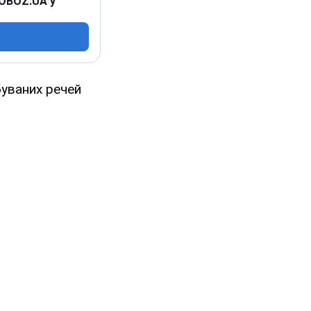
 OBOZ.UA у
буваних речей