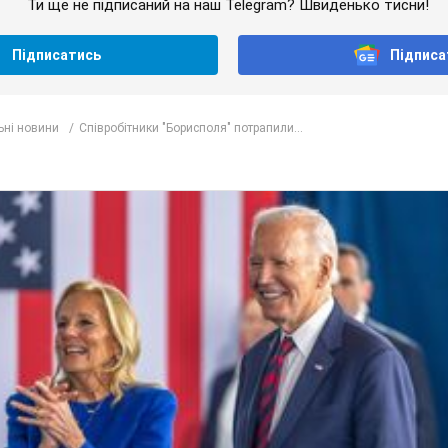
Ти ще не підписаний на наш Telegram? Швиденько тисни!
Підписатись
Підписа
ьні новини
Співробітники "Борисполя" потрапили...