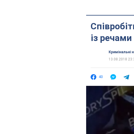
Співробіт
із речами
Кримінальні 
13.08.2018 23:
40