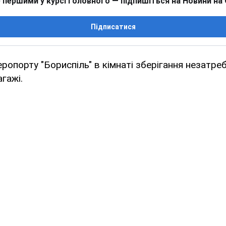
 першими у курсі головного — підпишіться на Новини на
Підписатися
еропорту "Бориспіль" в кімнаті зберігання незатре
гажі.