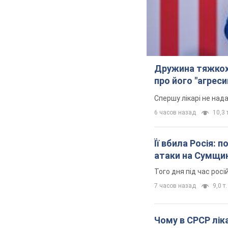
Дружина тяжкох
про його "агреси
Спершу лікарі не над
6 часов назад
10,3 т
Її вбила Росія: 
атаки на Сумщи
Того дня під час росі
7 часов назад
9,0 т.
Чому в СРСР ліка