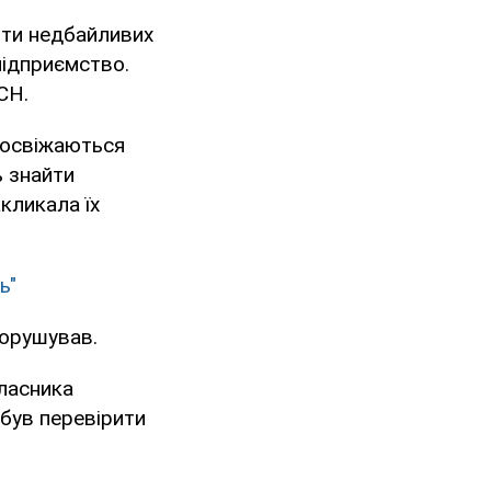
ити недбайливих
підприємство.
СН.
 освіжаються
 знайти
кликала їх
ь"
порушував.
власника
 був перевірити