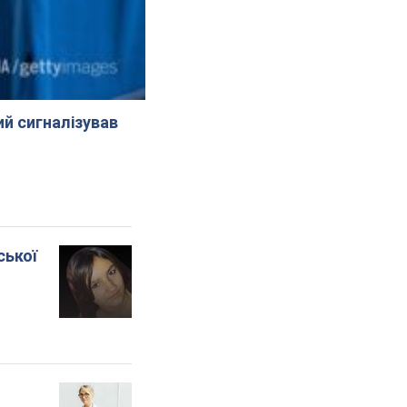
й сигналізував
ської