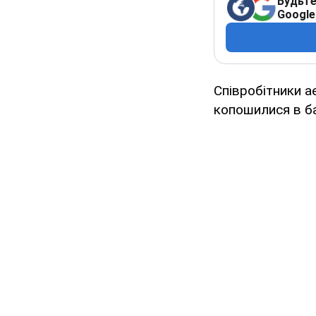
Будьте
Google
Співробітники а
копошилися в ба