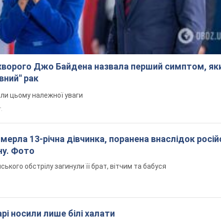
ворого Джо Байдена назвала перший симптом, яки
вний" рак
али цьому належної уваги
.
померла 13-річна дівчинка, поранена внаслідок росій
ну. Фото
йського обстрілу загинули її брат, вітчим та бабуся
рі носили лише білі халати