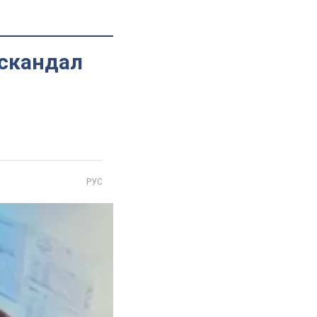
 скандал
о
РУС