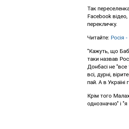
Так переселенка
Facebook відео, 
перекличку.
Читайте:
Росія -
"Кажуть, що Баб
таки назвав Рос
Донбасі не "все
всі, дурні, вірит
пай. А в Україні
Крім того Малах
однозначно" і "я