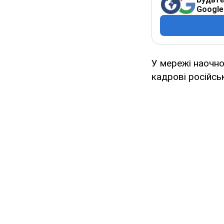
Google
У мережі наочно
кадрові російськ