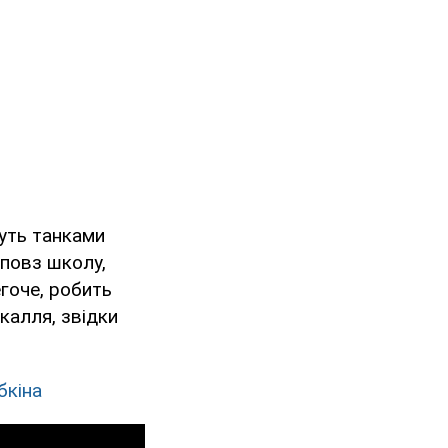
дуть танками
 повз школу,
егоче, робить
йкалля, звідки
бкіна