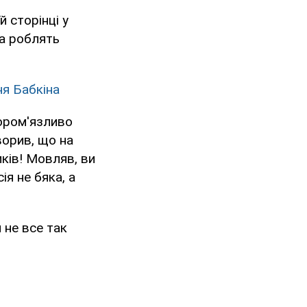
 сторінці у
та роблять
ня Бабкіна
сором'язливо
ворив, що на
иків! Мовляв, ви
сія не бяка, а
 не все так