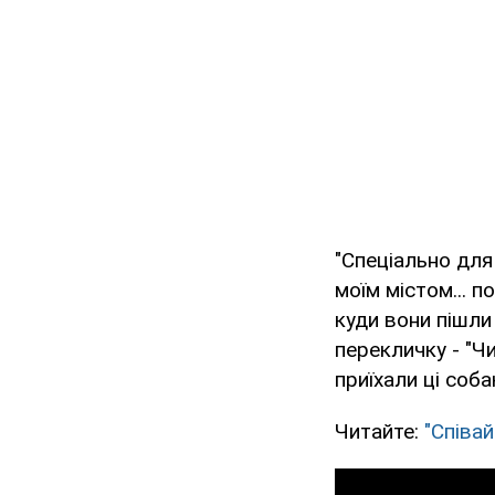
"Спеціально для
моїм містом... п
куди вони пішли 
перекличку - "Чи
приїхали ці соба
Читайте:
"Співай