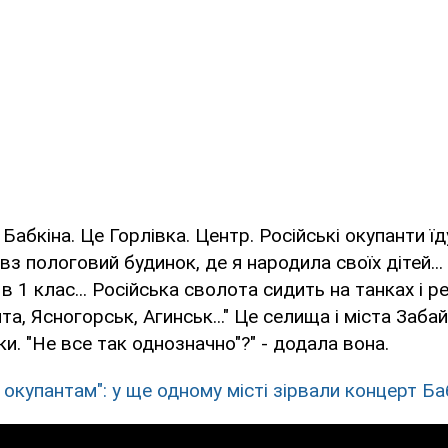
 Бабкіна. Це Горлівка. Центр. Російські окупанти ї
овз пологовий будинок, де я народила своїх дітей...
в 1 клас... Російська сволота сидить на танках і р
та, Ясногорськ, Агинськ..." Це селища і міста Заба
ки. "Не все так однозначно"?" - додала вона.
 окупантам": у ще одному місті зірвали концерт Ба