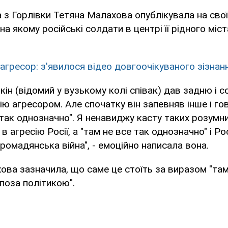
 з Горлівки Тетяна Малахова опублікувала на своїй
на якому російські солдати в центрі її рідного міс
 агресор: з'явилося відео довгоочікуваного зізнан
кін (відомий у вузькому колі співак) дав задню і 
ію агресором. Але спочатку він запевняв інше і го
 так однозначно". Я ненавиджу касту таких розумн
е в агресію Росії, а "там не все так однозначно" і Ро
 громадянська війна", - емоційно написала вона.
ова зазначила, що саме це стоїть за виразом "там
 поза політикою".