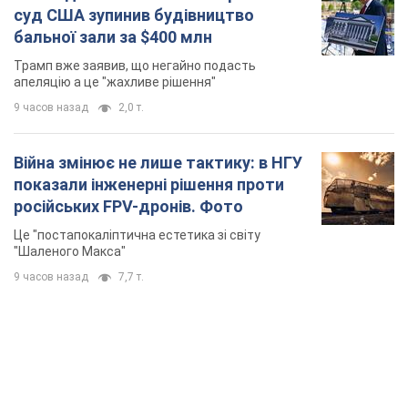
суд США зупинив будівництво
бальної зали за $400 млн
Трамп вже заявив, що негайно подасть
апеляцію а це "жахливе рішення"
9 часов назад
2,0 т.
Війна змінює не лише тактику: в НГУ
показали інженерні рішення проти
російських FPV-дронів. Фото
Це "постапокаліптична естетика зі світу
"Шаленого Макса"
9 часов назад
7,7 т.