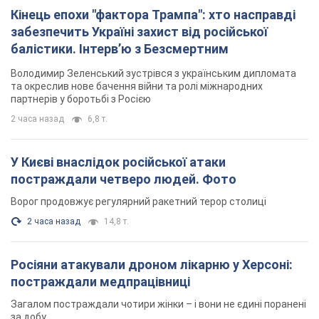
Кінець епохи "фактора Трампа": хто насправді
забезпечить Україні захист від російської
балістики. Інтерв’ю з Безсмертним
Володимир Зеленський зустрівся з українським дипломата
та окреслив нове бачення війни та ролі міжнародних
партнерів у боротьбі з Росією
2 часа назад
6,8 т.
У Києві внаслідок російської атаки
постраждали четверо людей. Фото
Ворог продовжує регулярний ракетний терор столиці
2 часа назад
14,8 т.
Росіяни атакували дроном лікарню у Херсоні:
постраждали медпрацівниці
Загалом постраждали чотири жінки – і вони не єдині поранені
за добу