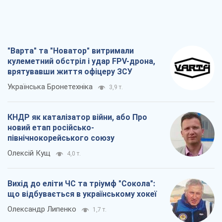
"Варта" та "Новатор" витримали
кулеметний обстріл і удар FPV-дрона,
врятувавши життя офіцеру ЗСУ
Українська Бронетехніка
3,9 т.
КНДР як каталізатор війни, або Про
новий етап російсько-
північнокорейського союзу
Олексій Кущ
4,0 т.
Вихід до еліти ЧС та тріумф "Сокола":
що відбувається в українському хокеї
Олександр Липенко
1,7 т.