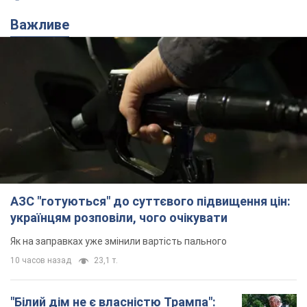
Важливе
АЗС "готуються" до суттєвого підвищення цін:
українцям розповіли, чого очікувати
Як на заправках уже змінили вартість пального
10 часов назад
23,1 т.
"Білий дім не є власністю Трампа":