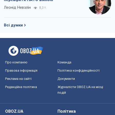
Про компанію
Команда
Правова інформація
Політика конфіденційності
Реклама на сайті
Документи
Редакційна політика
Журналісти OBOZ.UA на місці
подій
OBOZ.UA
Політика
Світ
Розслідування
Блоги
Суспільство
Регіони України
Київ
Харків
Запоріжжя
Дніпро