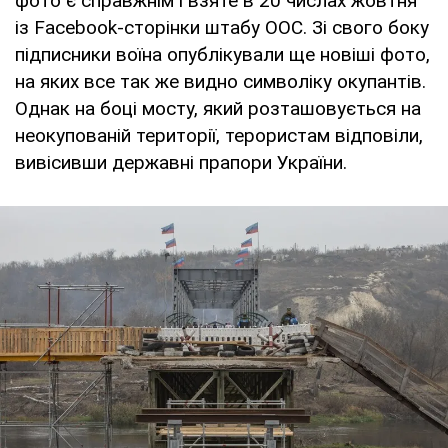
фото є справжнім і взяте в 20 числах жовтня
із Facebook-сторінки штабу ООС. Зі свого боку
підписники воїна опублікували ще новіші фото,
на яких все так же видно символіку окупантів.
Однак на боці мосту, який розташовується на
неокупованій території, терористам відповіли,
вивісивши державні прапори України.