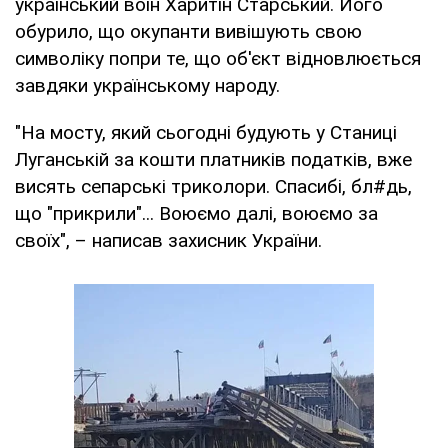
український воїн Харитін Старський. Його
обурило, що окупанти вивішують свою
символіку попри те, що об'єкт відновлюється
завдяки українському народу.
"На мосту, який сьогодні будують у Станиці
Луганській за кошти платників податків, вже
висять сепарські триколори. Спасибі, бл#дь,
що "прикрили"... Воюємо далі, воюємо за
своїх", – написав захисник України.