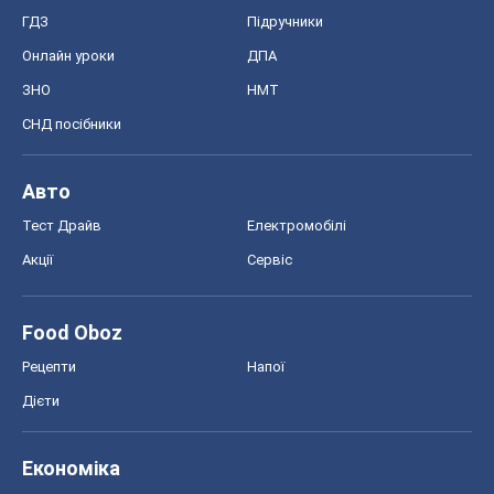
Тест Драйв
Електромобілі
Акції
Сервіс
Food Oboz
Рецепти
Напої
Дієти
Економіка
Ринки та компанії
Макроекономіка
MedOboz
Новини медицини
MAMACLUB
Шоу