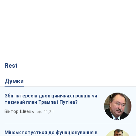
Rest
Думки
Збіг інтересів двох цинічних гравців чи
таємний план Трампа і Путіна?
Віктор Швець
11,2 т.
Мінськ готується до функціонування в
умовах масштабної воєнної кризи
Олександр Левченко
16,2 т.
Ні зброї, ні людей: як Лукашенко будує
нову армію
Ігар Тишкевич
13,9 т.