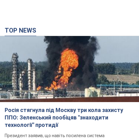
Росія стягнула під Москву три кола захисту
ППО: Зеленський пообіцяв "знаходити
технології" протидії
Президент заявив, що навіть посилена система
протиповітряної оборони РФ не гарантує захисту від
українських ударів
5 часов назад
39,0 т.
Україна придбала у Туреччини 70 балістичних
ракет і багато іншого озброєння: у Держдепі
США оприлюднили список
Держдеп вже поставив до відома американський Конгрес