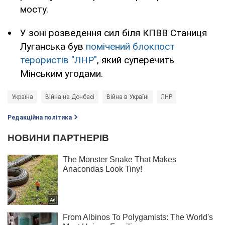
мосту.
У зоні розведення сил біля КПВВ Станиця
Луганська був
помічений блокпост
терористів "ЛНР"
, який суперечить
Мінським угодами.
Україна
Війна на Донбасі
Війна в Україні
ЛНР
Редакційна політика