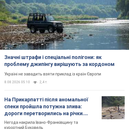
Значні штрафи і спеціальні полігони: як
проблему джипінгу вирішують за кордоном
Україні не завадить взяти приклад із країн Європи
8.08.2026 05:10
2,4 т.
На Прикарпатті після аномальної
спеки пройшла потужна злива:
дороги перетворились на річки.
Відео
Негода накрила Івано-Франківщину та
курортний Буковель
8.08.2026 09:27
34,8 т.
Жінці нарахували 729 тис. грн боргу
за газ через покази зіпсованого
лічильника: суддя ухвалив
неочікуване рішення
Чи треба платити борг через донарахування
12 часов назад
31,6 т.