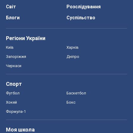
Черкаси
Спорт
Футбол
Баскетбол
Хокей
Бокс
Формула-1
Моя школа
ГДЗ
Підручники
Онлайн уроки
ДПА
ЗНО
НМТ
СНД посібники
Авто