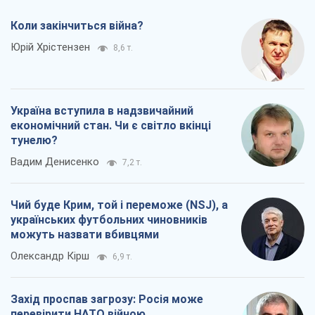
тунелю?
Вадим Денисенко
7,2 т.
Чий буде Крим, той і переможе (NSJ), а
українських футбольних чиновників
можуть назвати вбивцями
Олександр Кірш
6,9 т.
Захід проспав загрозу: Росія може
перевірити НАТО війною
Леонід Невзлін
8,3 т.
Всі думки