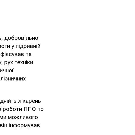
ь, добровільно
оги у підривній
 фіксував та
 рух техніки
ичної
лізничних
ній із лікарень
ію роботи ППО по
тами можливого
 він інформував