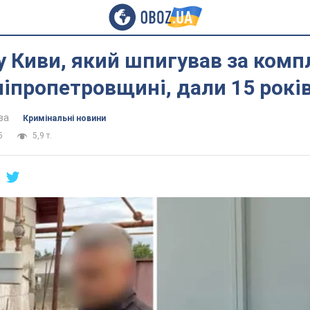
у Киви, який шпигував за ком
іпропетровщині, дали 15 років
ва
Кримінальні новини
5
5,9 т.