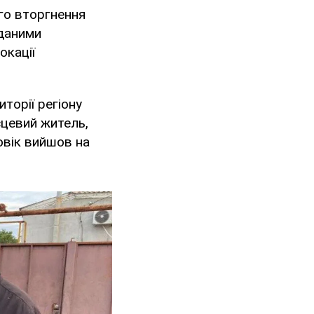
го вторгнення
 даними
окації
торії регіону
сцевий житель,
овік вийшов на