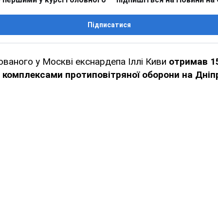
Підписатися
ованого у Москві екснардепа Іллі Киви
отримав 15
 комплексами протиповітряної оборони на Дні