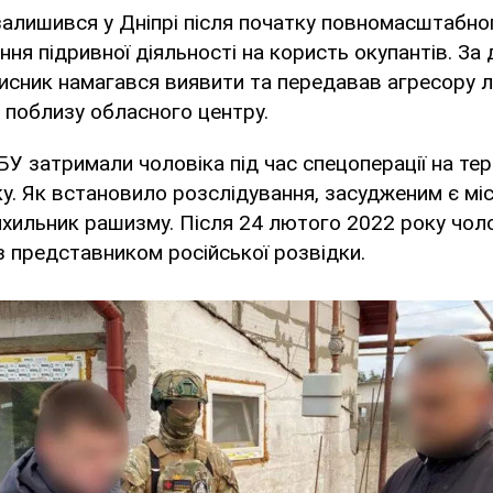
алишився у Дніпрі після початку повномасштабно
ня підривної діяльності на користь окупантів. За
исник намагався виявити та передавав агресору л
 поблизу обласного центру.
БУ затримали чоловіка під час спецоперації на тери
у. Як встановило розслідування, засудженим є мі
ихильник рашизму. Після 24 лютого 2022 року чол
з представником російської розвідки.