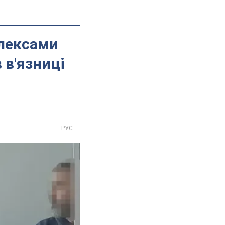
плексами
 в'язниці
РУС