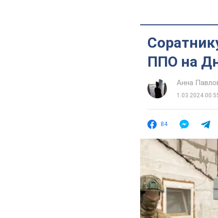
Соратник
ППО на Дн
Анна Павло
1.03.2024 00:5
84