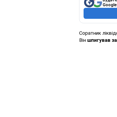
Google
Соратник ліквід
Він
шпигував за