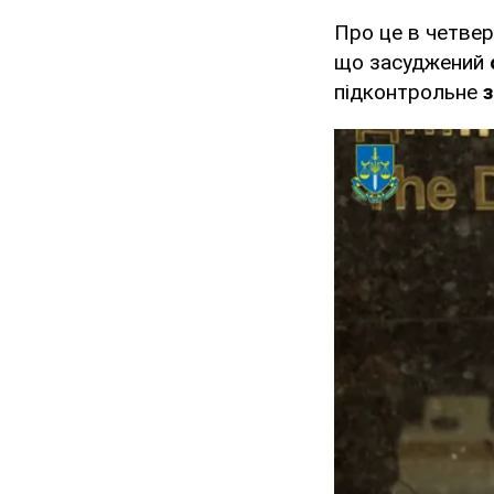
Про це в четвер
що засуджений
підконтрольне