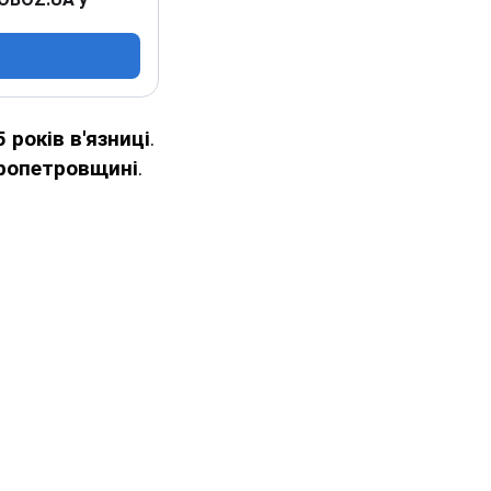
 років в'язниці
.
пропетровщині
.