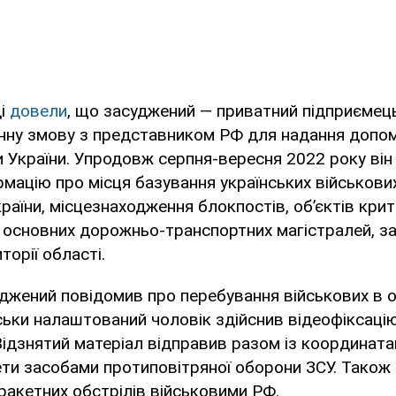
ді
довели
, що засуджений — приватний підприємец
нну змову з представником РФ для надання допом
и України. Упродовж серпня-вересня 2022 року він
мацію про місця базування українських військових,
раїни, місцезнаходження блокпостів, об’єктів крит
 основних дорожньо-транспортних магістралей, за
торії області.
уджений повідомив про перебування військових в од
ськи налаштований чоловік здійснив відеофіксац
Відзнятий матеріал відправив разом із координа
ети засобами протиповітряної оборони ЗСУ. Також
ракетних обстрілів військовими РФ.