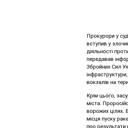
Прокурори у су
вступив у злочи
діяльності прот
передавав інфор
Збройних Сил Ук
інфраструктури,
вокзалів на тери
Крім цього, зас
міста. Проросій
ворожих цілях. 
місця пуску рак
про результати 